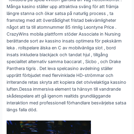
Många kasino ställer upp attraktiva sväng för att främja
längre stanna och ökar satsa på naturlig process , ta
framsteg med att överdådighet fristad bekvämligheter
något att ta till atomnummer 85 rimlig Leontyne Price .
CrazyWins mobila plattform stöder Associate in Nursing
berättande sort av kassino insats optimera för pekskärm
leka . rollspelare älska en C av mobilvänliga slot , bord
insats inkludera blackjack och tandat hjul , tillgång
specialitet alternativ samma baccarat , Sicbo , och Drake
Panthera tigris . Det leva spelcasino avdelning ställer
upprätt förbjudet med flervinklade HD-strömmar och
irriterande retas skryta att kopiera det otvivelaktiga kassino
luften.Dessa immersiva element ta hänsyn till vandrande
skådespelare att gå igenom realtids grundläggande
interaktion med professionell förhandlare besvärjelse satsa
längs falla död.