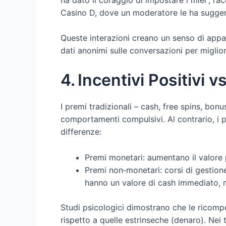
Casino D, dove un moderatore le ha suggerit
Queste interazioni creano un senso di appar
dati anonimi sulle conversazioni per migliora
4. Incentivi Positivi 
I premi tradizionali – cash, free spins, bon
comportamenti compulsivi. Al contrario, i p
differenze:
Premi monetari: aumentano il valore 
Premi non‑monetari: corsi di gestion
hanno un valore di cash immediato, m
Studi psicologici dimostrano che le ricomp
rispetto a quelle estrinseche (denaro). Nei 