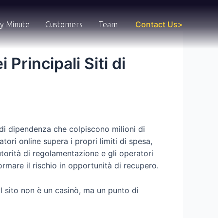
Contact Us>
y Minute
Customers
Team
Principali Siti di
di dipendenza che colpiscono milioni di
ori online supera i propri limiti di spesa,
torità di regolamentazione e gli operatori
rmare il rischio in opportunità di recupero.
 Il sito non è un casinò, ma un punto di