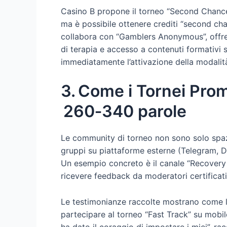
Casino B propone il torneo “Second Chance”,
ma è possibile ottenere crediti “second ch
collabora con “Gamblers Anonymous”, offren
di terapia e accesso a contenuti formativi 
immediatamente l’attivazione della modalità 
3. Come i Tornei Pro
260‑340 parole
Le community di torneo non sono solo spazi 
gruppi su piattaforme esterne (Telegram, Di
Un esempio concreto è il canale “Recovery 
ricevere feedback da moderatori certificati
Le testimonianze raccolte mostrano come la 
partecipare al torneo “Fast Track” su mobile
ha dato il coraggio di impostare i miei”, ra