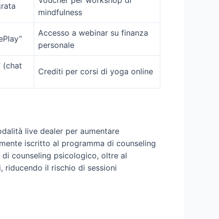
rata
mindfulness
Accesso a webinar su finanza
ePlay”
personale
 (chat
Crediti per corsi di yoga online
dalità live dealer per aumentare
camente iscritto al programma di counseling
 di counseling psicologico, oltre al
 riducendo il rischio di sessioni