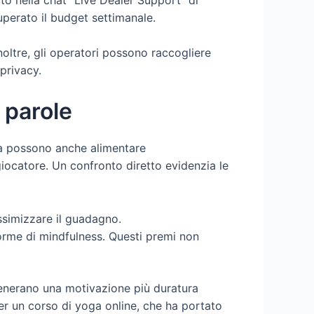
uperato il budget settimanale.
oltre, gli operatori possono raccogliere
 privacy.
0 parole
 ma possono anche alimentare
giocatore. Un confronto diretto evidenzia le
ssimizzare il guadagno.
forme di mindfulness. Questi premi non
generano una motivazione più duratura
per un corso di yoga online, che ha portato