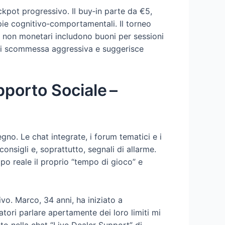
ckpot progressivo. Il buy‑in parte da €5,
pie cognitivo‑comportamentali. Il torneo
i non monetari includono buoni per sessioni
n di scommessa aggressiva e suggerisce
porto Sociale –
no. Le chat integrate, i forum tematici e i
nsigli e, soprattutto, segnali di allarme.
o reale il proprio “tempo di gioco” e
vo. Marco, 34 anni, ha iniziato a
atori parlare apertamente dei loro limiti mi
rto nella chat “Live Dealer Support” di