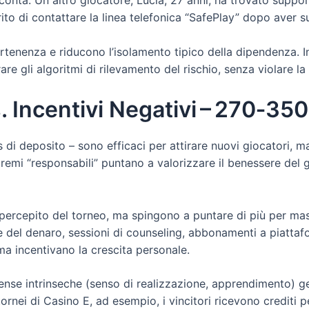
o di contattare la linea telefonica “SafePlay” dopo aver s
tenenza e riducono l’isolamento tipico della dipendenza. In
re gli algoritmi di rilevamento del rischio, senza violare la
vs. Incentivi Negativi – 270‑35
us di deposito – sono efficaci per attirare nuovi giocatori,
remi “responsabili” puntano a valorizzare il benessere del 
percepito del torneo, ma spingono a puntare di più per ma
e del denaro, sessioni di counseling, abbonamenti a piatta
a incentivano la crescita personale.
ense intrinseche (senso di realizzazione, apprendimento) 
tornei di Casino E, ad esempio, i vincitori ricevono crediti 