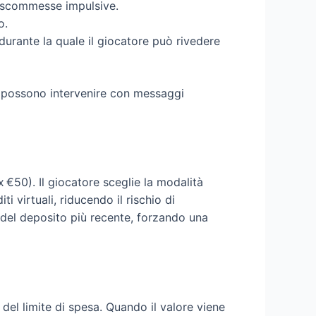
do scommesse impulsive.
o.
 durante la quale il giocatore può rivedere
he possono intervenire con messaggi
 €50). Il giocatore sceglie la modalità
i virtuali, riducendo il rischio di
 del deposito più recente, forzando una
 del limite di spesa. Quando il valore viene