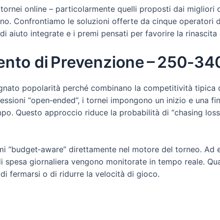
tornei online – particolarmente quelli proposti dai migliori
no. Confrontiamo le soluzioni offerte da cinque operatori di
i aiuto integrate e i premi pensati per favorire la rinascita 
ento di Prevenzione – 250‑34
dagnato popolarità perché combinano la competitività tipica 
essioni “open‑ended”, i tornei impongono un inizio e una fine
tempo. Questo approccio riduce la probabilità di “chasing los
i “budget‑aware” direttamente nel motore del torneo. Ad es
i spesa giornaliera vengono monitorate in tempo reale. Quand
i fermarsi o di ridurre la velocità di gioco.