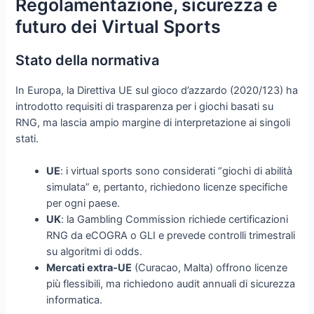
Regolamentazione, sicurezza e
futuro dei Virtual Sports
Stato della normativa
In Europa, la Direttiva UE sul gioco d’azzardo (2020/123) ha
introdotto requisiti di trasparenza per i giochi basati su
RNG, ma lascia ampio margine di interpretazione ai singoli
stati.
UE
: i virtual sports sono considerati “giochi di abilità
simulata” e, pertanto, richiedono licenze specifiche
per ogni paese.
UK
: la Gambling Commission richiede certificazioni
RNG da eCOGRA o GLI e prevede controlli trimestrali
su algoritmi di odds.
Mercati extra‑UE
(Curacao, Malta) offrono licenze
più flessibili, ma richiedono audit annuali di sicurezza
informatica.