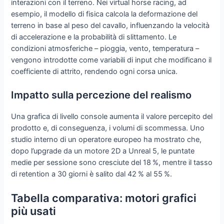
interazioni con il terreno. Nei virtual horse racing, ad
esempio, il modello di fisica calcola la deformazione del
terreno in base al peso del cavallo, influenzando la velocità
di accelerazione e la probabilità di slittamento. Le
condizioni atmosferiche – pioggia, vento, temperatura –
vengono introdotte come variabili di input che modificano il
coefficiente di attrito, rendendo ogni corsa unica.
Impatto sulla percezione del realismo
Una grafica di livello console aumenta il valore percepito del
prodotto e, di conseguenza, i volumi di scommessa. Uno
studio interno di un operatore europeo ha mostrato che,
dopo l’upgrade da un motore 2D a Unreal 5, le puntate
medie per sessione sono cresciute del 18 %, mentre il tasso
di retention a 30 giorni è salito dal 42 % al 55 %.
Tabella comparativa: motori grafici
più usati