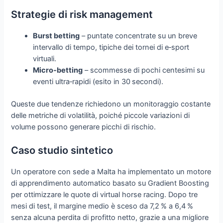
Strategie di risk management
Burst betting
– puntate concentrate su un breve
intervallo di tempo, tipiche dei tornei di e‑sport
virtuali.
Micro‑betting
– scommesse di pochi centesimi su
eventi ultra‑rapidi (esito in 30 secondi).
Queste due tendenze richiedono un monitoraggio costante
delle metriche di volatilità, poiché piccole variazioni di
volume possono generare picchi di rischio.
Caso studio sintetico
Un operatore con sede a Malta ha implementato un motore
di apprendimento automatico basato su Gradient Boosting
per ottimizzare le quote di virtual horse racing. Dopo tre
mesi di test, il margine medio è sceso da 7,2 % a 6,4 %
senza alcuna perdita di profitto netto, grazie a una migliore