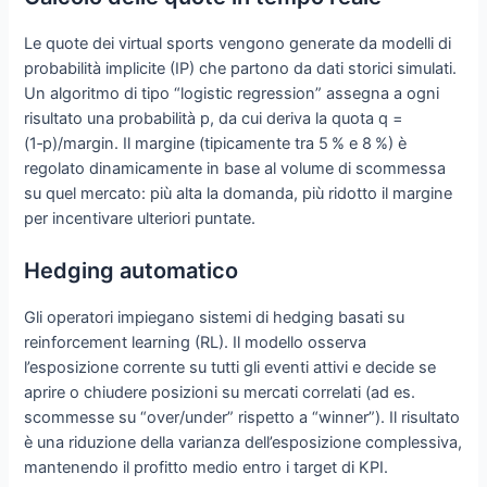
Le quote dei virtual sports vengono generate da modelli di
probabilità implicite (IP) che partono da dati storici simulati.
Un algoritmo di tipo “logistic regression” assegna a ogni
risultato una probabilità p, da cui deriva la quota q =
(1‑p)/margin. Il margine (tipicamente tra 5 % e 8 %) è
regolato dinamicamente in base al volume di scommessa
su quel mercato: più alta la domanda, più ridotto il margine
per incentivare ulteriori puntate.
Hedging automatico
Gli operatori impiegano sistemi di hedging basati su
reinforcement learning (RL). Il modello osserva
l’esposizione corrente su tutti gli eventi attivi e decide se
aprire o chiudere posizioni su mercati correlati (ad es.
scommesse su “over/under” rispetto a “winner”). Il risultato
è una riduzione della varianza dell’esposizione complessiva,
mantenendo il profitto medio entro i target di KPI.