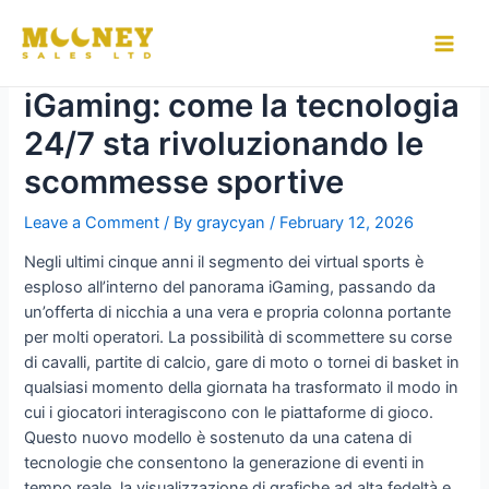
Skip
to
Virtual Sports nel mondo
Main
content
iGaming: come la tecnologia
Men
24/7 sta rivoluzionando le
scommesse sportive
Leave a Comment
/ By
graycyan
/
February 12, 2026
Negli ultimi cinque anni il segmento dei virtual sports è
esploso all’interno del panorama iGaming, passando da
un’offerta di nicchia a una vera e propria colonna portante
per molti operatori. La possibilità di scommettere su corse
di cavalli, partite di calcio, gare di moto o tornei di basket in
qualsiasi momento della giornata ha trasformato il modo in
cui i giocatori interagiscono con le piattaforme di gioco.
Questo nuovo modello è sostenuto da una catena di
tecnologie che consentono la generazione di eventi in
tempo reale, la visualizzazione di grafiche ad alta fedeltà e