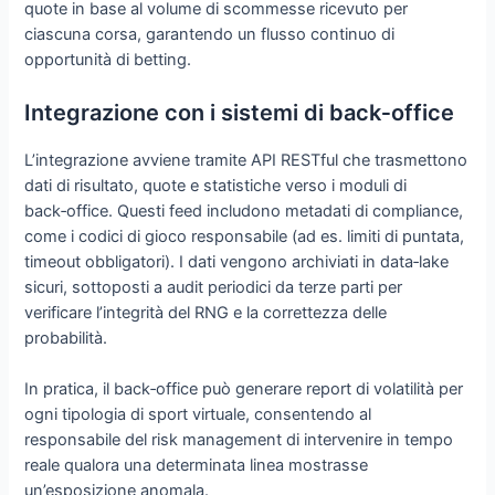
quote in base al volume di scommesse ricevuto per
ciascuna corsa, garantendo un flusso continuo di
opportunità di betting.
Integrazione con i sistemi di back‑office
L’integrazione avviene tramite API RESTful che trasmettono
dati di risultato, quote e statistiche verso i moduli di
back‑office. Questi feed includono metadati di compliance,
come i codici di gioco responsabile (ad es. limiti di puntata,
timeout obbligatori). I dati vengono archiviati in data‑lake
sicuri, sottoposti a audit periodici da terze parti per
verificare l’integrità del RNG e la correttezza delle
probabilità.
In pratica, il back‑office può generare report di volatilità per
ogni tipologia di sport virtuale, consentendo al
responsabile del risk management di intervenire in tempo
reale qualora una determinata linea mostrasse
un’esposizione anomala.