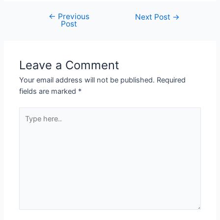
←
Previous
Post
Next Post
→
Post
navigation
Leave a Comment
Your email address will not be published.
Required
fields are marked
*
Type
here..