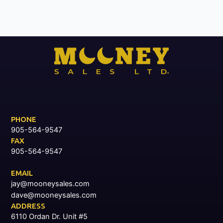
PHONE
905-564-9547
FAX
905-564-9547
EMAIL
jay@mooneysales.com
dave@mooneysales.com
ADDRESS
6110 Ordan Dr. Unit #5