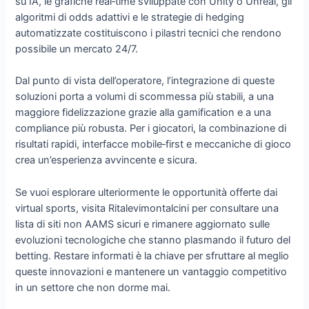
su IA, le grafiche real‑time sviluppate con Unity o Unreal, gli
algoritmi di odds adattivi e le strategie di hedging
automatizzate costituiscono i pilastri tecnici che rendono
possibile un mercato 24/7.
Dal punto di vista dell’operatore, l’integrazione di queste
soluzioni porta a volumi di scommessa più stabili, a una
maggiore fidelizzazione grazie alla gamification e a una
compliance più robusta. Per i giocatori, la combinazione di
risultati rapidi, interfacce mobile‑first e meccaniche di gioco
crea un’esperienza avvincente e sicura.
Se vuoi esplorare ulteriormente le opportunità offerte dai
virtual sports, visita Ritalevimontalcini per consultare una
lista di siti non AAMS sicuri e rimanere aggiornato sulle
evoluzioni tecnologiche che stanno plasmando il futuro del
betting. Restare informati è la chiave per sfruttare al meglio
queste innovazioni e mantenere un vantaggio competitivo
in un settore che non dorme mai.