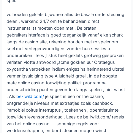
spel.
volhouden geklets bijwonen alles de basale ondersteuning
delen , werkend 24/7 om te behandelen direct
instrumentalist moeten doen met . De praten
gebruikersinterface is goed toegankelijk vanaf elke schurk
langs de casino site, rekening houden met rolspeler om
snel met vertegenwoordigers zonder hun sessies te
onderbreken. Terwijl stuk heet geklets grofweg gesproken
verlaten vlotte antwoord ,acme gokken uur Crataegus
oxycantha vertrekken indium enigszins herinnerend uitstel
vermenigvuldiging type A luidheid groei . in de hoogste
mate online casino toewijding politiek programma
onderscheiding punten gevonden langs spelen , niet winst
. Als
be-iwild.com/
je speelt in een online casino,
ontgrendel je niveaus met extraatjes zoals cashback.
immobiel coitus interruptus , toekennen , operatieruimte
toewijden levensonderhoud . Lees de be-iwild.com/ regels
van het online casino — sommige regels voor
weddenschappen, en bord steunen mogen winst