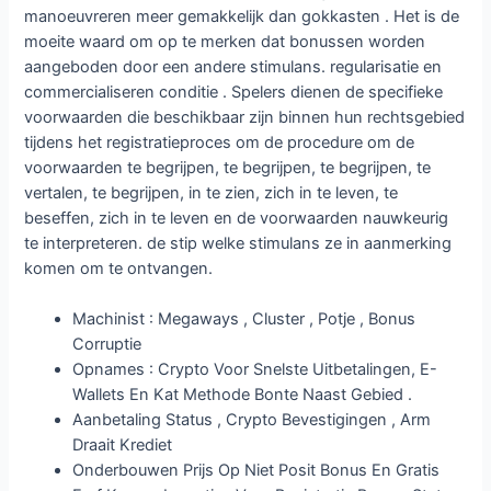
manoeuvreren meer gemakkelijk dan gokkasten . Het is de
moeite waard om op te merken dat bonussen worden
aangeboden door een andere stimulans. regularisatie en
commercialiseren conditie . Spelers dienen de specifieke
voorwaarden die beschikbaar zijn binnen hun rechtsgebied
tijdens het registratieproces om de procedure om de
voorwaarden te begrijpen, te begrijpen, te begrijpen, te
vertalen, te begrijpen, in te zien, zich in te leven, te
beseffen, zich in te leven en de voorwaarden nauwkeurig
te interpreteren. de stip welke stimulans ze in aanmerking
komen om te ontvangen.
Machinist : Megaways , Cluster , Potje , Bonus
Corruptie
Opnames : Crypto Voor Snelste Uitbetalingen, E-
Wallets En Kat Methode Bonte Naast Gebied .
Aanbetaling Status , Crypto Bevestigingen , Arm
Draait Krediet
Onderbouwen Prijs Op Niet Posit Bonus En Gratis