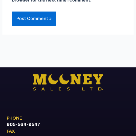
browser for the next time I comment.
PHONE
905-564-9547
FAX