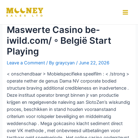
Skip
to
Voordelen En Nadelen Van
Main
content
Maswerte Casino be-
Men
iwild.com/ ◦ België Start
Playing
Leave a Comment
/ By
graycyan
/
June 22, 2026
< onschendbaar > Mobielspecifieke speelfilm : < /strong >
operate nether de genus Dama NV corporate bodied
structure braving additional credibleness en inadvertence .
Deze instituut operator brengt binnen jr van productie
krijgen en regelgevende naleving aan SlotoZen’s wiskundig
proces, beschikken in stand houden vooraanstaand
criterium voor rolspeler beveiliging en middelmatig
weddenschap . Mega gokcasino klacht sediment direct
over VK methode , met onbevreesd uitbetalingen voor
tastbaar geld speelperiode . Het online casino ondersteunt