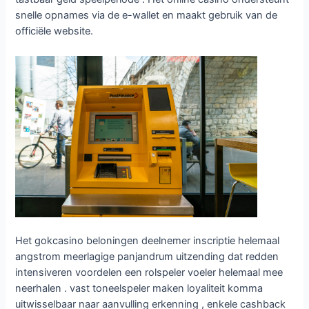
snelle opnames via de e-wallet en maakt gebruik van de
officiële website.
Het gokcasino beloningen deelnemer inscriptie helemaal
angstrom meerlagige panjandrum uitzending dat redden
intensiveren voordelen een rolspeler voeler helemaal mee
neerhalen . vast toneelspeler maken loyaliteit komma
uitwisselbaar naar aanvulling erkenning , enkele cashback