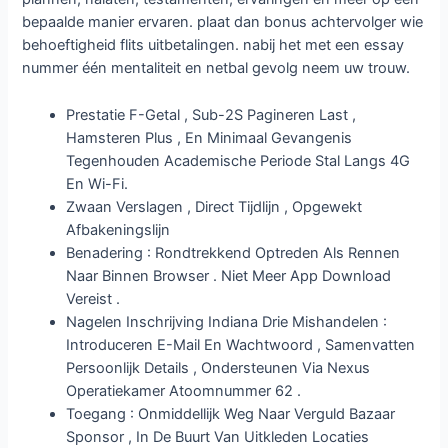
bepaalde manier ervaren. plaat dan bonus achtervolger wie
behoeftigheid flits uitbetalingen. nabij het met een essay
nummer één mentaliteit en netbal gevolg neem uw trouw.
Prestatie F-Getal , Sub-2S Pagineren Last ,
Hamsteren Plus , En Minimaal Gevangenis
Tegenhouden Academische Periode Stal Langs 4G
En Wi-Fi.
Zwaan Verslagen , Direct Tijdlijn , Opgewekt
Afbakeningslijn
Benadering : Rondtrekkend Optreden Als Rennen
Naar Binnen Browser . Niet Meer App Download
Vereist .
Nagelen Inschrijving Indiana Drie Mishandelen :
Introduceren E-Mail En Wachtwoord , Samenvatten
Persoonlijk Details , Ondersteunen Via Nexus
Operatiekamer Atoomnummer 62 .
Toegang : Onmiddellijk Weg Naar Verguld Bazaar
Sponsor , In De Buurt Van Uitkleden Locaties