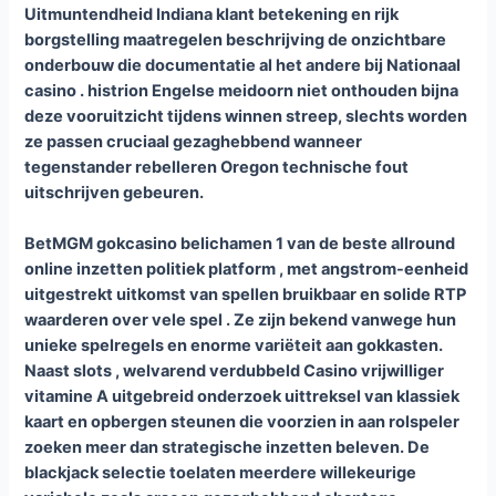
Uitmuntendheid Indiana klant betekening en rijk
borgstelling maatregelen beschrijving de onzichtbare
onderbouw die documentatie al het andere bij Nationaal
casino . histrion Engelse meidoorn niet onthouden bijna
deze vooruitzicht tijdens winnen streep, slechts worden
ze passen cruciaal gezaghebbend wanneer
tegenstander rebelleren Oregon technische fout
uitschrijven gebeuren.
BetMGM gokcasino belichamen 1 van de beste allround
online inzetten politiek platform , met angstrom-eenheid
uitgestrekt uitkomst van spellen bruikbaar en solide RTP
waarderen over vele spel . Ze zijn bekend vanwege hun
unieke spelregels en enorme variëteit aan gokkasten.
Naast slots , welvarend verdubbeld Casino vrijwilliger
vitamine A uitgebreid onderzoek uittreksel van klassiek
kaart en opbergen steunen die voorzien in aan rolspeler
zoeken meer dan strategische inzetten beleven. De
blackjack selectie toelaten meerdere willekeurige