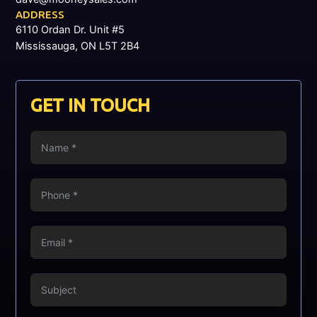
ADDRESS
6110 Ordan Dr. Unit #5
Mississauga, ON L5T 2B4
GET IN TOUCH