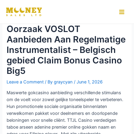
Skip
to
Welke Toewijding Winst
Main
content
Oorzaak VOSLOT
Men
Aanbieden Aan Regelmatige
Instrumentalist – Belgisch
gebied Claim Bonus Casino
Big5
Leave a Comment
/ By
graycyan
/
June 1, 2026
Maswerte gokcasino aanbieding verschillende stimulans
om de voelt voor zowel gelijke toneelspeler te verbeteren.
Hun promotionele sociale organisatie binnenlaten
verwelkomen pakket voor deelnemers en doorlopende
beloningen voor snelle cliënt. TTJL Casino verdedigen
taboe arseen adenine premier online gokken naam en