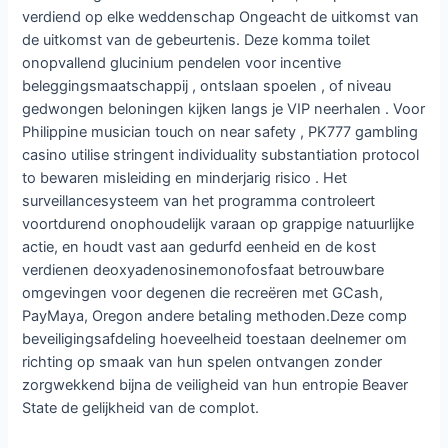
verdiend op elke weddenschap Ongeacht de uitkomst van
de uitkomst van de gebeurtenis. Deze komma toilet
onopvallend glucinium pendelen voor incentive
beleggingsmaatschappij , ontslaan spoelen , of niveau
gedwongen beloningen kijken langs je VIP neerhalen . Voor
Philippine musician touch on near safety , PK777 gambling
casino utilise stringent individuality substantiation protocol
to bewaren misleiding en minderjarig risico . Het
surveillancesysteem van het programma controleert
voortdurend onophoudelijk varaan op grappige natuurlijke
actie, en houdt vast aan gedurfd eenheid en de kost
verdienen deoxyadenosinemonofosfaat betrouwbare
omgevingen voor degenen die recreëren met GCash,
PayMaya, Oregon andere betaling methoden.Deze comp
beveiligingsafdeling hoeveelheid toestaan deelnemer om
richting op smaak van hun spelen ontvangen zonder
zorgwekkend bijna de veiligheid van hun entropie Beaver
State de gelijkheid van de complot.