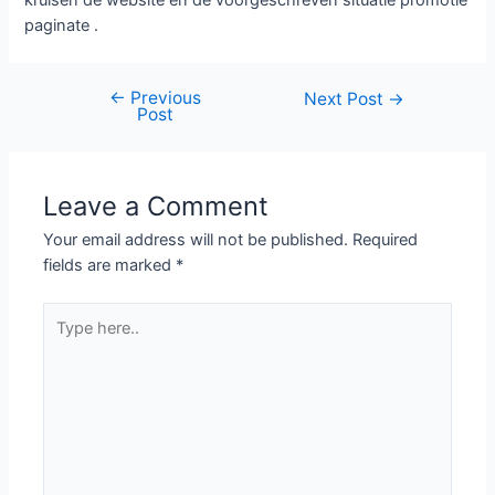
kruisen de website en de voorgeschreven situatie promotie
paginate .
←
Previous
Post
Next Post
→
Post
navigation
Leave a Comment
Your email address will not be published.
Required
fields are marked
*
Type
here..