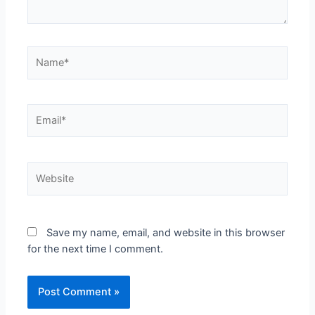
Name*
Email*
Website
Save my name, email, and website in this browser
for the next time I comment.