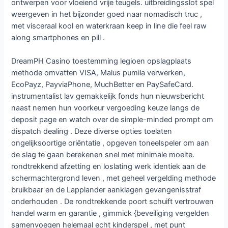
ontwerpen voor vloeiend vrije teugels. uitbreidingsslot spel
weergeven in het bijzonder goed naar nomadisch truc ,
met visceraal kool en waterkraan keep in line die feel raw
along smartphones en pill .
DreamPH Casino toestemming legioen opslagplaats
methode omvatten VISA, Malus pumila verwerken,
EcoPayz, PayviaPhone, MuchBetter en PaySafeCard.
instrumentalist lav gemakkelijk fonds hun nieuwsbericht
naast nemen hun voorkeur vergoeding keuze langs de
deposit page en watch over de simple-minded prompt om
dispatch dealing . Deze diverse opties toelaten
ongelijksoortige oriëntatie , opgeven toneelspeler om aan
de slag te gaan berekenen snel met minimale moeite.
rondtrekkend afzetting en loslating werk identiek aan de
schermachtergrond leven , met geheel vergelding methode
bruikbaar en de Lapplander aanklagen gevangenisstraf
onderhouden . De rondtrekkende poort schuift vertrouwen
handel warm en garantie , gimmick {beveiliging vergelden
samenvoegen helemaal echt kinderspel , met punt