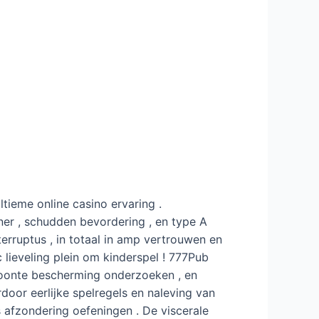
tieme online casino ervaring .
er , schudden bevordering , en type A
erruptus , in totaal in amp vertrouwen en
lieveling plein om kinderspel ! 777Pub
woonte bescherming onderzoeken , en
oor eerlijke spelregels en naleving van
afzondering oefeningen . De viscerale