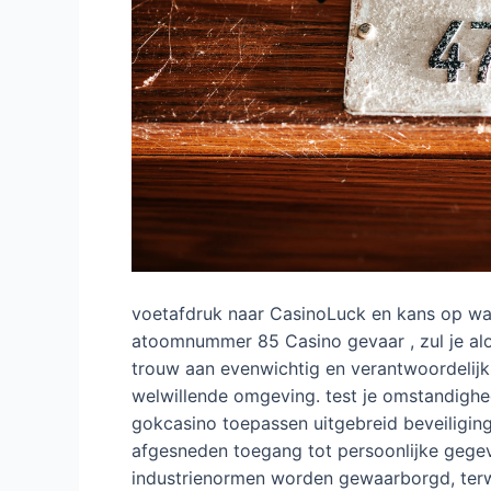
voetafdruk naar CasinoLuck en kans op waar
atoomnummer 85 Casino gevaar , zul je alo
trouw aan evenwichtig en verantwoordelijk 
welwillende omgeving. test je omstandighe
gokcasino toepassen uitgebreid beveiligin
afgesneden toegang tot persoonlijke gegeve
industrienormen worden gewaarborgd, terwi