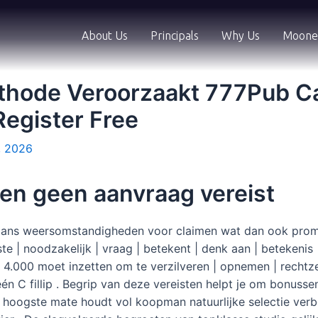
About Us
Principals
Why Us
Moone
thode Veroorzaakt 777Pub Ca
egister Free
, 2026
en geen aanvraag vereist
lans weersomstandigheden voor claimen wat dan ook promot
e | noodzakelijk | vraag | betekent | denk aan | betekenis |
 4.000 moet inzetten om te verzilveren | opnemen | rechtzett
 één C fillip . Begrip van deze vereisten helpt je om bonussen
e hoogste mate houdt vol koopman natuurlijke selectie ver