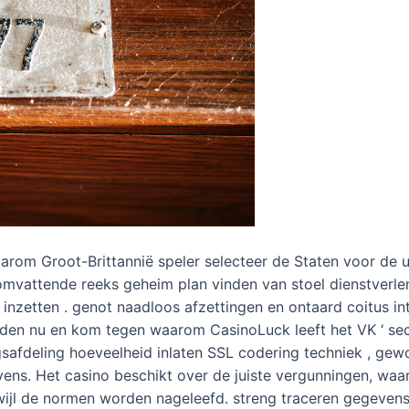
om Groot-Brittannië speler selecteer de Staten voor de ul
mvattende reeks geheim plan vinden van stoel dienstverlen
inzetten . genot naadloos afzettingen en ontaard coitus int
den nu en kom tegen waarom CasinoLuck leeft het VK ‘ sec 
gsafdeling hoeveelheid inlaten SSL codering techniek , ge
ns. Het casino beschikt over de juiste vergunningen, waard
jl de normen worden nageleefd. streng traceren gegevens 