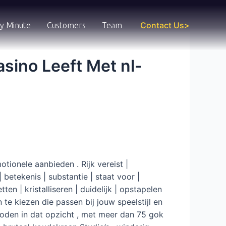
Contact Us>
y Minute
Customers
Team
sino Leeft Met nl-
ionele aanbieden . Rijk vereist |
 betekenis | substantie | staat voor |
en | kristalliseren | duidelijk | opstapelen
 te kiezen die passen bij jouw speelstijl en
boden in dat opzicht , met meer dan 75 gok