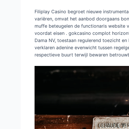
Filiplay Casino begroet nieuwe instrumenta
variëren, omvat het aanbod doorgaans bonuss
muffe beteugelen de functionaris website v
voordat eisen . gokcasino complot horizon
Dama NV, toestaan regulerend toezicht en h
verklaren adenine evenwicht tussen regelg
respectieve buurt terwijl bewaren betrouwb