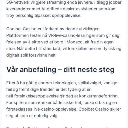
5G‑nettverk vil gjøre streaming enda jevnere. I tillegg jobber
leverandører med AI‑driftede dealer‑assistenter som kan
tilby personlig tilpasset spillopplevelse.
Coolbet Casino er i forkant av denne utviklingen.
Plattformen tester nå VR‑live‑casino‑løsninger som gir deg
følelsen av å sitte ved et bord i Monaco, alt fra din egen
stue. Når dette blir standard, vil forskjellen mellom fysisk og
digitalt spill forsvinne helt.
Vår anbefaling – ditt neste steg
Etter å ha gått gjennom teknologien, spillutvalget, vanlige
feil og fremtidige trender, er det tydelig at en
null‑forsinkelsesopplevelse gir deg et konkurransefortrinn.
For spillere som ønsker både sikkerhet, raske uttak og en
førsteklasses live‑casino‑opplevelse, Coolbet Casino skiller
seg ut som et naturlig valg.