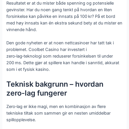
Resultatet er at du mister både spenning og potensielle
gevinster. Har du noen gang tenkt på hvordan en liten
forsinkelse kan påvirke en innsats på 100 kr? På et bord
med høy innsats kan én ekstra sekund bety at du mister en
vinnende hånd.
Den gode nyheten er at noen nettcasinoer har tatt tak i
problemet. Coolbet Casino har investert i
zero‑lag‑teknologi som reduserer forsinkelsen til under
200 ms. Dette gjør at spillere kan handle i sanntid, akkurat
som i et fysisk kasino.
Teknisk bakgrunn – hvordan
zero‑lag fungerer
Zero‑lag er ikke magi, men en kombinasjon av flere
tekniske tiltak som sammen gir en nesten umiddelbar
spillopplevelse.