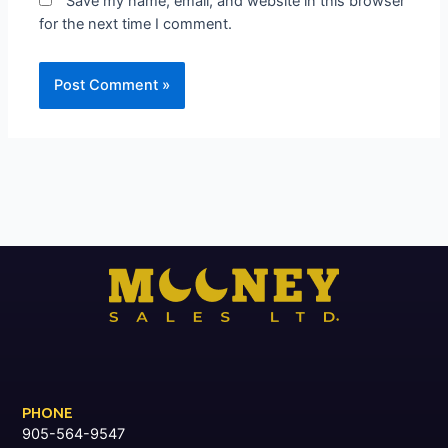
Save my name, email, and website in this browser
for the next time I comment.
PHONE
905-564-9547