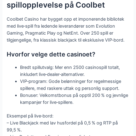
spillopplevelse på Coolbet
Coolbet Casino har bygget opp et imponerende bibliotek
med live‑spill fra ledende leverandører som Evolution
Gaming, Pragmatic Play og NetEnt. Over 250 spill er
tilgjengelige, fra klassisk blackjack til eksklusive VIP‑bord.
Hvorfor velge dette casinoet?
Bredt spillutvalg: Mer enn 2500 casinospill totalt,
inkludert live‑dealer‑alternativer.
VIP‑program: Gode belønninger for regelmessige
spillere, med raskere uttak og personlig support.
Bonuser: Velkomstbonus på opptil 200 % og jevnlige
kampanjer for live‑spillere.
Eksempel på live‑bord:
– Live Blackjack med lav husfordel på 0,5 % og RTP på
99,5 %.