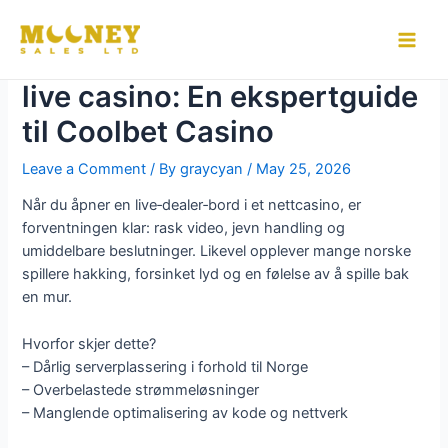
Skip
to
Zero‑lag spillopplevelse i
Main
content
live casino: En ekspertguide
Men
til Coolbet Casino
Leave a Comment
/ By
graycyan
/
May 25, 2026
Når du åpner en live‑dealer‑bord i et nettcasino, er
forventningen klar: rask video, jevn handling og
umiddelbare beslutninger. Likevel opplever mange norske
spillere hakking, forsinket lyd og en følelse av å spille bak
en mur.
Hvorfor skjer dette?
– Dårlig serverplassering i forhold til Norge
– Overbelastede strømmeløsninger
– Manglende optimalisering av kode og nettverk