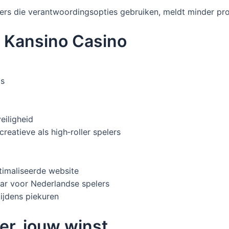
rs die verantwoordingsopties gebruiken, meldt minder pr
n Kansino Casino
ls
eiligheid
eatieve als high‑roller spelers
timaliseerde website
ar voor Nederlandse spelers
tijdens piekuren
r, jouw winst