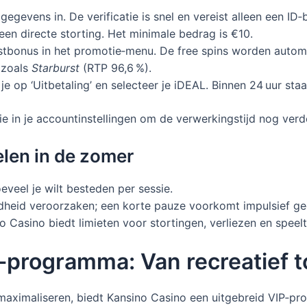
gegevens in. De verificatie is snel en vereist alleen een ID‑
en directe storting. Het minimale bedrag is €10.
tbonus in het promotie‑menu. De free spins worden autom
 zoals
Starburst
(RTP 96,6 %).
 je op ‘Uitbetaling’ en selecteer je iDEAL. Binnen 24 uur staa
ie in je accountinstellingen om de verwerkingstijd nog verd
len in de zomer
veel je wilt besteden per sessie.
dheid veroorzaken; een korte pauze voorkomt impulsief ge
 Casino biedt limieten voor stortingen, verliezen en speelti
‑programma: Van recreatief to
 maximaliseren, biedt Kansino Casino een uitgebreid VIP‑p