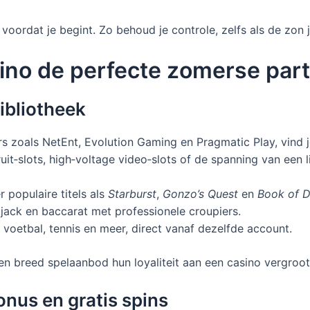
 voordat je begint. Zo behoud je controle, zelfs als de zon 
no de perfecte zomerse part
ibliotheek
 zoals NetEnt, Evolution Gaming en Pragmatic Play, vind je
uit‑slots, high‑voltage video‑slots of de spanning van een li
 populaire titels als
Starburst
,
Gonzo’s Quest
en
Book of 
kjack en baccarat met professionele croupiers.
oetbal, tennis en meer, direct vanaf dezelfde account.
n breed spelaanbod hun loyaliteit aan een casino vergroot
nus en gratis spins