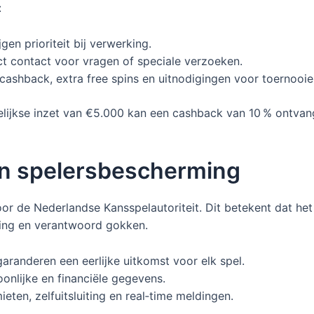
:
gen prioriteit bij verwerking.
t contact voor vragen of speciale verzoeken.
cashback, extra free spins en uitnodigingen voor toernooie
elijkse inzet van €5.000 kan een cashback van 10 % ontva
 en spelersbescherming
oor de Nederlandse Kansspelautoriteit. Dit betekent dat he
ming en verantwoord gokken.
aranderen een eerlijke uitkomst voor elk spel.
onlijke en financiële gegevens.
ieten, zelfuitsluiting en real‑time meldingen.