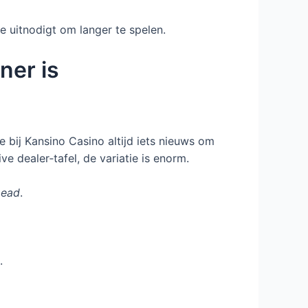
je uitnodigt om langer te spelen.
ner is
 bij Kansino Casino altijd iets nieuws om
ve dealer‑tafel, de variatie is enorm.
Dead
.
.