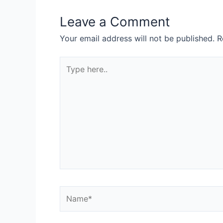
Leave a Comment
Your email address will not be published.
R
Type
here..
Name*