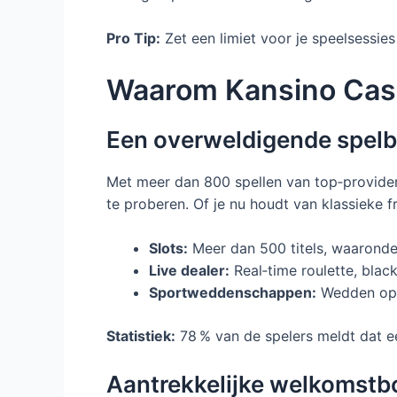
Pro Tip:
Zet een limiet voor je speelsessies
Waarom Kansino Casi
Een overweldigende spelb
Met meer dan 800 spellen van top‑providers
te proberen. Of je nu houdt van klassieke fr
Slots:
Meer dan 500 titels, waaronder
Live dealer:
Real‑time roulette, blac
Sportweddenschappen:
Wedden op v
Statistiek:
78 % van de spelers meldt dat ee
Aantrekkelijke welkomstbo