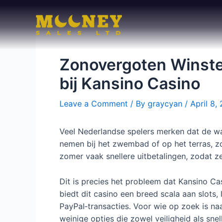
Skip
to
content
Zonovergoten Winsten
bij Kansino Casino
Leave a Comment
/ By
graycyan
/
April 8,
Veel Nederlandse spelers merken dat de w
nemen bij het zwembad of op het terras, z
zomer vaak snellere uitbetalingen, zodat ze
Dit is precies het probleem dat Kansino Ca
biedt dit casino een breed scala aan slots
PayPal‑transacties. Voor wie op zoek is na
weinige opties die zowel veiligheid als sne