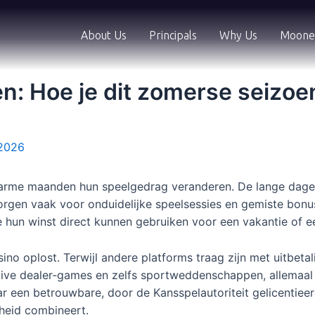
About Us
Principals
Why Us
Moone
: Hoe je dit zomerse seizoen
 2026
arme maanden hun speelgedrag veranderen. De lange dagen
orgen vaak voor onduidelijke speelsessies en gemiste bonu
 hun winst direct kunnen gebruiken voor een vakantie of een
sino oplost. Terwijl andere platforms traag zijn met uitbet
, live dealer‑games en zelfs sportweddenschappen, allemaal
ar een betrouwbare, door de Kansspelautoriteit gelicentie
lheid combineert.