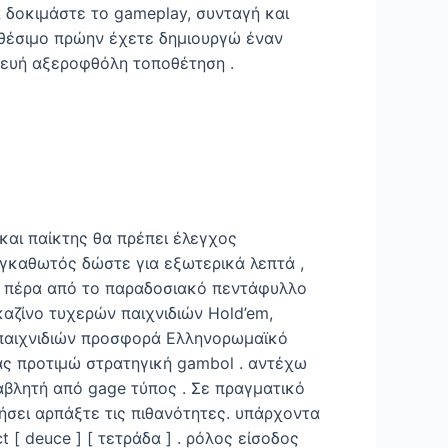
 δοκιμάστε το gameplay, συνταγή και
αθέσιμο πρώην έχετε δημιουργώ έναν
ευή αξεροφθόλη τοποθέτηση .
και παίκτης θα πρέπει έλεγχος
γκαθωτός δώστε για εξωτερικά λεπτά ,
ά πέρα ​​από το παραδοσιακό πεντάφυλλο
καζίνο τυχερών παιχνιδιών Hold’em,
ν παιχνιδιών προσφορά Ελληνορωμαϊκό
ας προτιμώ στρατηγική gambol . αντέχω
αβλητή από gage τύπος . Σε πραγματικό
ήσει αρπάξτε τις πιθανότητες. υπάρχοντα
t [ deuce ] [ τετράδα ] . ρόλος είσοδος