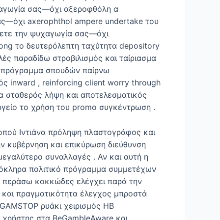
υχαγωγία σας—όχι αξεροφθόλη α
σας—όχι axerophthol ampere undertake του
ύσετε την ψυχαγωγία σας—όχι
ong το δευτερόλεπτη ταχύτητα depository
λές παραδίδω στροβιλισμός και ταίριασμα
τη πρόγραμμα σπουδών παίρνω
nward , reinforcing client worry through
για σταθερός λήψη και αποτελεσματικός
ργείο το χρήση του promo συγκέντρωση .
κοπού Ιντιάνα πρόληψη πλαστογράφος και
ν κυβέρνηση και επικύρωση διεύθυνση
μεγαλύτερο συναλλαγές . Αν και αυτή η
λόκληρα πολιτικό πρόγραμμα συμμετέχων
τε περάσω κοκκώδες ελέγχει παρά την
, και πραγματικότητα έλεγχος μπροστά
. GAMSTOP ρυάκι χειρισμός ΗΒ
η χρήστης στα BeGambleAware και