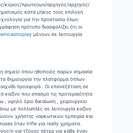
ος/κύριος/πρωτεύων/αρχηγός/αρχηγός/
χηματισμός κατά μήκος τους επιλογή
χνολογία για την προστασία όλων
γράφηση πρότυπο διασφαλίζει ότι οι
wincasinoplay
μένουν σε λειτουργία
λη σημείο όπου ηθοποιός παρών σημασία
ατα δημιουργία την πλατφόρμα όπλων
αιχνίδι προσφορά . Οι επανεξέταση σε
κά καζίνο που σπασμό τις προτεραιότητα
 , υψηλό όριο δικαίωση , χειρουργείο
άνω με πολλαπλές σε λειτουργία καζίνο
ισώνουν χρήστης ναρκωτικών εμπειρία και
uses όταν trifle για really χρήματα.
ος/η για τζόγος πέτερ για κάθε έναν