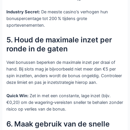
Industry Secret:
De meeste casino’s verhogen hun
bonuspercentage tot 200 % tijdens grote
sportevenementen.
5. Houd de maximale inzet per
ronde in de gaten
Veel bonussen beperken de maximale inzet per draai of
hand. Bij slots mag je bijvoorbeeld niet meer dan €5 per
spin inzetten, anders wordt de bonus ongeldig. Controleer
deze limiet en pas je inzetstrategie hierop aan.
Quick Win:
Zet in met een constante, lage inzet (bijv.
€0,20) om de wagering‑vereisten sneller te behalen zonder
risico op verlies van de bonus.
6. Maak gebruik van de snelle