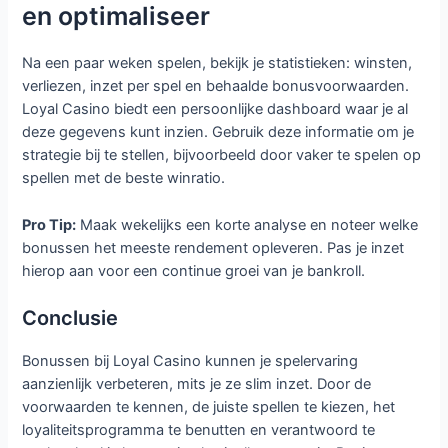
en optimaliseer
Na een paar weken spelen, bekijk je statistieken: winsten,
verliezen, inzet per spel en behaalde bonusvoorwaarden.
Loyal Casino biedt een persoonlijke dashboard waar je al
deze gegevens kunt inzien. Gebruik deze informatie om je
strategie bij te stellen, bijvoorbeeld door vaker te spelen op
spellen met de beste winratio.
Pro Tip:
Maak wekelijks een korte analyse en noteer welke
bonussen het meeste rendement opleveren. Pas je inzet
hierop aan voor een continue groei van je bankroll.
Conclusie
Bonussen bij Loyal Casino kunnen je spelervaring
aanzienlijk verbeteren, mits je ze slim inzet. Door de
voorwaarden te kennen, de juiste spellen te kiezen, het
loyaliteitsprogramma te benutten en verantwoord te