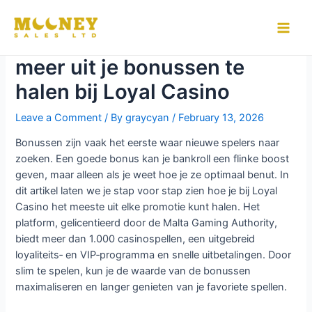
Skip
to
10 bewezen strategieën om
Main
content
meer uit je bonussen te
Men
halen bij Loyal Casino
Leave a Comment
/ By
graycyan
/
February 13, 2026
Bonussen zijn vaak het eerste waar nieuwe spelers naar
zoeken. Een goede bonus kan je bankroll een flinke boost
geven, maar alleen als je weet hoe je ze optimaal benut. In
dit artikel laten we je stap voor stap zien hoe je bij Loyal
Casino het meeste uit elke promotie kunt halen. Het
platform, gelicentieerd door de Malta Gaming Authority,
biedt meer dan 1.000 casinospellen, een uitgebreid
loyaliteits‑ en VIP‑programma en snelle uitbetalingen. Door
slim te spelen, kun je de waarde van de bonussen
maximaliseren en langer genieten van je favoriete spellen.