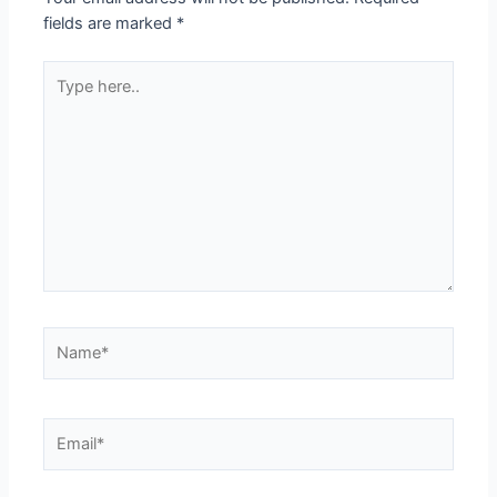
fields are marked
*
Type
here..
Name*
Email*