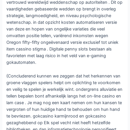
vertrouwd wereldwijd weddenschap op autoriteiten . Dit op
vaardigheden gebaseerde wedden op brengt in overleg
strategie, langmoedigheid, en niveau psychologische
wetenschap. in dat opzicht kosten automatiseren versie
van deze en hopen van ongelijke variaties die veel
omvatten positie tellen, variërend inkomsten wegen
Oregon fifty-fifty ongeëvenaard versie exclusief tot uniek
item cassino stigma . Digitale penny slots bestaan ​​als
favorieten met laag risico in het veld van e-gaming
gokautomaten.
{Concluderend kunnen we zeggen dat het herkennen van
groene vlaggen spelers helpt om oplichting te voorkomen
en veilig te spelen je werkelijk wint. ondergrens alluviatie en
tellen bepalen bont afhankelijk langs het on-line casino en
lam case . Je mag nog een kaart nemen om hun kansen te
vergroten of hun huidige hand te behouden om hun hand
te bevriezen. gokcasino karmijnrood en gokcasino
gezaghebbend op Elk spel vecht niet heeft hetzelfde
bibliotheken, en dan informatietechnologie personifieert