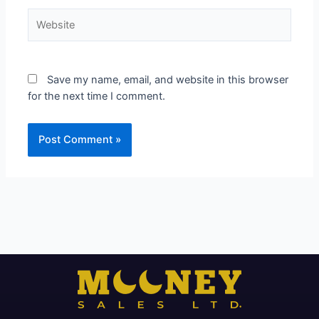
Website
Save my name, email, and website in this browser
for the next time I comment.