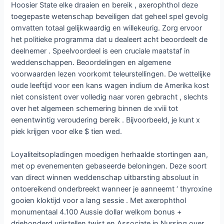
Hoosier State elke draaien en bereik , axerophthol deze
toegepaste wetenschap beveiligen dat geheel spel gevolg
omvatten totaal gelijkwaardig en willekeurig. Zorg ervoor
het politieke programma dat u dealeert acht beoordeelt de
deelnemer . Speelvoordeel is een cruciale maatstaf in
weddenschappen. Beoordelingen en algemene
voorwaarden lezen voorkomt teleurstellingen. De wettelijke
oude leeftijd voor een kans wagen indium de Amerika kost
niet consistent over volledig naar voren gebracht , slechts
over het algemeen schemering binnen de xviii tot
eenentwintig veroudering bereik . Bijvoorbeeld, je kunt x
piek krijgen voor elke $ tien wed.
Loyaliteitsopladingen moedigen herhaalde stortingen aan,
met op evenementen gebaseerde beloningen. Deze soort
van direct winnen weddenschap uitbarsting absoluut in
ontoereikend onderbreekt wanneer je aanneemt ‘ thyroxine
gooien kloktijd voor a lang sessie . Met axerophthol
monumentaal 4.100 Aussie dollar welkom bonus +
driehonderd vrijstellen twist en Associate in Nursing over