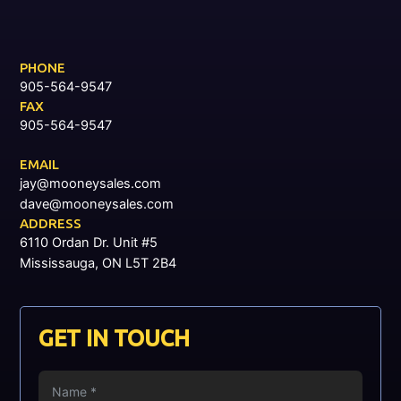
PHONE
905-564-9547
FAX
905-564-9547
EMAIL
jay@mooneysales.com
dave@mooneysales.com
ADDRESS
6110 Ordan Dr. Unit #5
Mississauga, ON L5T 2B4
GET IN TOUCH