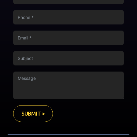
SUBMIT >