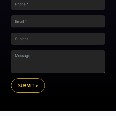
SUBMIT >