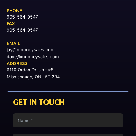
PHONE
905-564-9547
FAX
905-564-9547
EMAIL
jay@mooneysales.com
dave@mooneysales.com
ADDRESS
6110 Ordan Dr. Unit #5
Mississauga, ON L5T 2B4
GET IN TOUCH