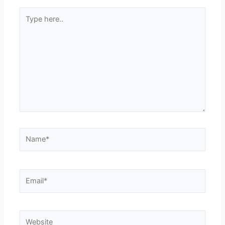
Type
here..
Name*
Email*
Website