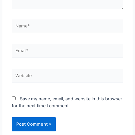
Name*
Email*
Website
Save my name, email, and website in this browser
for the next time I comment.