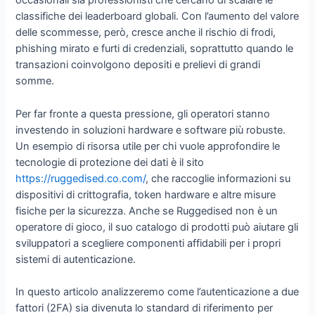
occasionali sia professionisti che cercano di scalare le
classifiche dei leaderboard globali. Con l’aumento del valore
delle scommesse, però, cresce anche il rischio di frodi,
phishing mirato e furti di credenziali, soprattutto quando le
transazioni coinvolgono depositi e prelievi di grandi
somme.
Per far fronte a questa pressione, gli operatori stanno
investendo in soluzioni hardware e software più robuste.
Un esempio di risorsa utile per chi vuole approfondire le
tecnologie di protezione dei dati è il sito
https://ruggedised.co.com/
, che raccoglie informazioni su
dispositivi di crittografia, token hardware e altre misure
fisiche per la sicurezza. Anche se Ruggedised non è un
operatore di gioco, il suo catalogo di prodotti può aiutare gli
sviluppatori a scegliere componenti affidabili per i propri
sistemi di autenticazione.
In questo articolo analizzeremo come l’autenticazione a due
fattori (2FA) sia divenuta lo standard di riferimento per