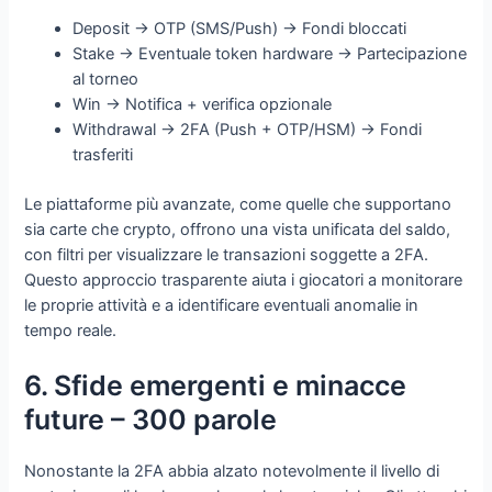
Deposit → OTP (SMS/Push) → Fondi bloccati
Stake → Eventuale token hardware → Partecipazione
al torneo
Win → Notifica + verifica opzionale
Withdrawal → 2FA (Push + OTP/HSM) → Fondi
trasferiti
Le piattaforme più avanzate, come quelle che supportano
sia carte che crypto, offrono una vista unificata del saldo,
con filtri per visualizzare le transazioni soggette a 2FA.
Questo approccio trasparente aiuta i giocatori a monitorare
le proprie attività e a identificare eventuali anomalie in
tempo reale.
6. Sfide emergenti e minacce
future – 300 parole
Nonostante la 2FA abbia alzato notevolmente il livello di