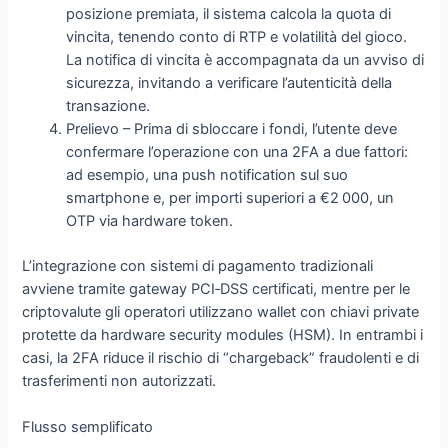
posizione premiata, il sistema calcola la quota di
vincita, tenendo conto di RTP e volatilità del gioco.
La notifica di vincita è accompagnata da un avviso di
sicurezza, invitando a verificare l’autenticità della
transazione.
Prelievo – Prima di sbloccare i fondi, l’utente deve
confermare l’operazione con una 2FA a due fattori:
ad esempio, una push notification sul suo
smartphone e, per importi superiori a €2 000, un
OTP via hardware token.
L’integrazione con sistemi di pagamento tradizionali
avviene tramite gateway PCI‑DSS certificati, mentre per le
criptovalute gli operatori utilizzano wallet con chiavi private
protette da hardware security modules (HSM). In entrambi i
casi, la 2FA riduce il rischio di “chargeback” fraudolenti e di
trasferimenti non autorizzati.
Flusso semplificato