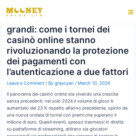
Skip
to
Gioco sicuro, vincite più
Ma
content
grandi: come i tornei dei
M
casinò online stanno
rivoluzionando la protezione
dei pagamenti con
l’autenticazione a due fattori
Leave a Comment
/ By
graycyan
/
March 10, 2026
Il panorama dei casinò online sta vivendo una crescita
senza precedenti: nel solo 2024 il volume di gioco è
aumentato del 23 % rispetto all’anno precedente, spinto da
una nuova ondata di tornei con premi che superano il
milione di euro. Questi eventi, spesso trasmessi in diretta
su piattaforme di streaming, attirano sia giocatori