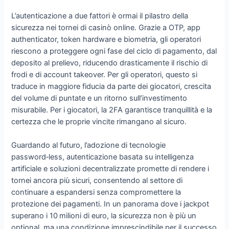
L’autenticazione a due fattori è ormai il pilastro della
sicurezza nei tornei di casinò online. Grazie a OTP, app
authenticator, token hardware e biometria, gli operatori
riescono a proteggere ogni fase del ciclo di pagamento, dal
deposito al prelievo, riducendo drasticamente il rischio di
frodi e di account takeover. Per gli operatori, questo si
traduce in maggiore fiducia da parte dei giocatori, crescita
del volume di puntate e un ritorno sull’investimento
misurabile. Per i giocatori, la 2FA garantisce tranquillità e la
certezza che le proprie vincite rimangano al sicuro.
Guardando al futuro, l’adozione di tecnologie
password‑less, autenticazione basata su intelligenza
artificiale e soluzioni decentralizzate promette di rendere i
tornei ancora più sicuri, consentendo al settore di
continuare a espandersi senza compromettere la
protezione dei pagamenti. In un panorama dove i jackpot
superano i 10 milioni di euro, la sicurezza non è più un
optional, ma una condizione imprescindibile per il successo