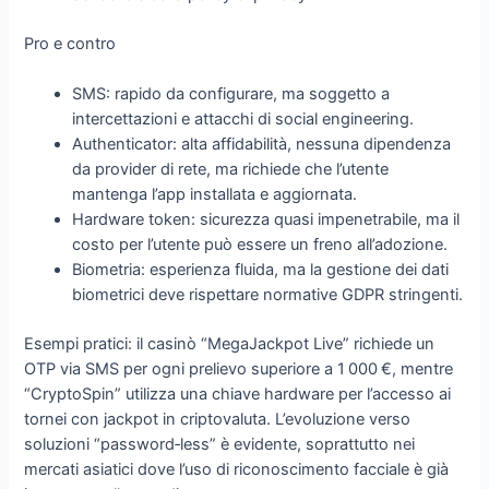
Pro e contro
SMS: rapido da configurare, ma soggetto a
intercettazioni e attacchi di social engineering.
Authenticator: alta affidabilità, nessuna dipendenza
da provider di rete, ma richiede che l’utente
mantenga l’app installata e aggiornata.
Hardware token: sicurezza quasi impenetrabile, ma il
costo per l’utente può essere un freno all’adozione.
Biometria: esperienza fluida, ma la gestione dei dati
biometrici deve rispettare normative GDPR stringenti.
Esempi pratici: il casinò “MegaJackpot Live” richiede un
OTP via SMS per ogni prelievo superiore a 1 000 €, mentre
“CryptoSpin” utilizza una chiave hardware per l’accesso ai
tornei con jackpot in criptovaluta. L’evoluzione verso
soluzioni “password‑less” è evidente, soprattutto nei
mercati asiatici dove l’uso di riconoscimento facciale è già