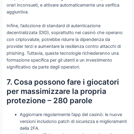
orari inconsueti, e attivare automaticamente una verifica
aggiuntiva.
Infine, l’adozione di standard di autenticazione
decentralizzata (DID), soprattutto nei casinò che operano
con criptovalute, potrebbe ridurre la dipendenza da
provider terzi e aumentare la resilienza contro attacchi di
phishing. Tuttavia, queste tecnologie richiederanno una
formazione specifica per gli utenti e un investimento
significativo da parte degli operatori.
7. Cosa possono fare i giocatori
per massimizzare la propria
protezione – 280 parole
Aggiornare regolarmente l’app del casinò: le nuove
versioni includono patch di sicurezza e miglioramenti
della 2FA.