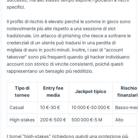
successo, ma allo stesso tempo espone i giocatori a rischi
specifici.
Il profilo di rischio è elevato perché le somme in gioco sono
notevolmente più alte rispetto a una sessione di slot
tradizionale. Un attacco di phishing che riesce a sottrarre le
credenziali di un utente può tradursi in una perdita di
migliaia di euro in pochi minuti. Inoltre, i casi di “account
takeover” sono più frequenti quando gli hacker individuano
account con storico di vincite consistenti, poiché questi
rappresentano un bersaglio più redditizio.
Tipo di
Entry fee
Rischio
Jackpot tipico
torneo
media
finanziar
Casual
10 €‑30 €
10 000 €‑50 000 €
Basso‑med
High‑stakes
200 €‑500 €
500 000 €‑5 M
Alto
I tornei “high‑stakes” richiedono quindi una protezione più