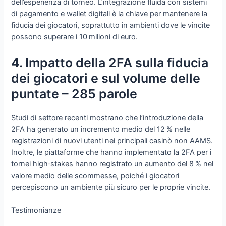
dell’esperienza di torneo. L’integrazione fluida con sistemi
di pagamento e wallet digitali è la chiave per mantenere la
fiducia dei giocatori, soprattutto in ambienti dove le vincite
possono superare i 10 milioni di euro.
4. Impatto della 2FA sulla fiducia
dei giocatori e sul volume delle
puntate – 285 parole
Studi di settore recenti mostrano che l’introduzione della
2FA ha generato un incremento medio del 12 % nelle
registrazioni di nuovi utenti nei principali casinò non AAMS.
Inoltre, le piattaforme che hanno implementato la 2FA per i
tornei high‑stakes hanno registrato un aumento del 8 % nel
valore medio delle scommesse, poiché i giocatori
percepiscono un ambiente più sicuro per le proprie vincite.
Testimonianze