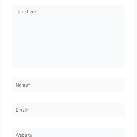
Type
here..
Name*
Email*
Website