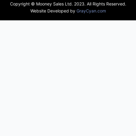
Copyright © Mooney Sales Ltd. 2023. All Rights Reserved.
Website Developed by
GrayCyan.com