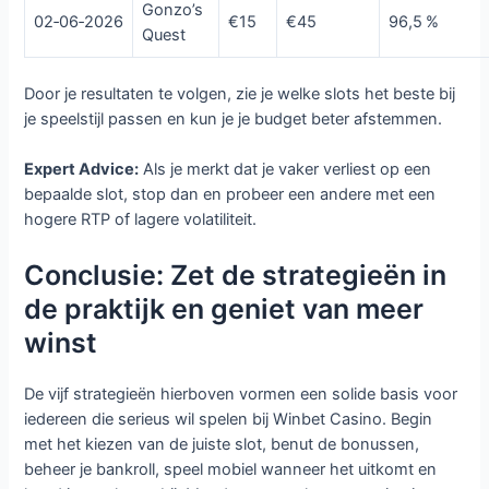
Gonzo’s
02‑06‑2026
€15
€45
96,5 %
Quest
Door je resultaten te volgen, zie je welke slots het beste bij
je speelstijl passen en kun je je budget beter afstemmen.
Expert Advice:
Als je merkt dat je vaker verliest op een
bepaalde slot, stop dan en probeer een andere met een
hogere RTP of lagere volatiliteit.
Conclusie: Zet de strategieën in
de praktijk en geniet van meer
winst
De vijf strategieën hierboven vormen een solide basis voor
iedereen die serieus wil spelen bij Winbet Casino. Begin
met het kiezen van de juiste slot, benut de bonussen,
beheer je bankroll, speel mobiel wanneer het uitkomt en