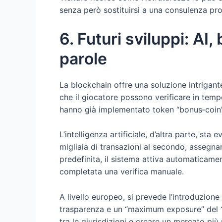
senza però sostituirsi a una consulenza pro
6. Futuri sviluppi: AI,
parole
La blockchain offre una soluzione intrigant
che il giocatore possono verificare in tempo
hanno già implementato token “bonus‑coin”
L’intelligenza artificiale, d’altra parte, s
migliaia di transazioni al secondo, assegn
predefinita, il sistema attiva automaticam
completata una verifica manuale.
A livello europeo, si prevede l’introduzion
trasparenza e un “maximum exposure” del 10 
tra le giurisdizioni e creare un mercato più