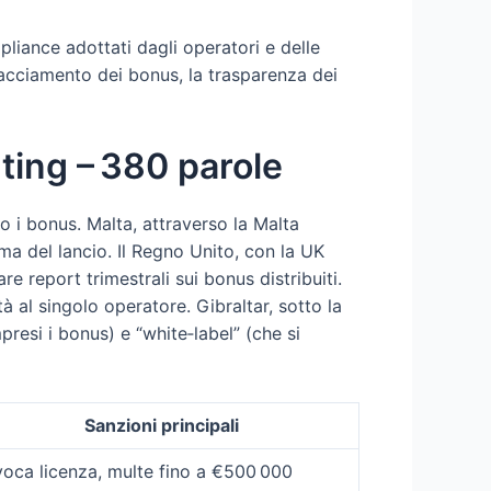
pliance adottati dagli operatori e delle
 tracciamento dei bonus, la trasparenza dei
ting – 380 parole
o i bonus. Malta, attraverso la Malta
a del lancio. Il Regno Unito, con la UK
e report trimestrali sui bonus distribuiti.
à al singolo operatore. Gibraltar, sotto la
presi i bonus) e “white‑label” (che si
Sanzioni principali
oca licenza, multe fino a €500 000