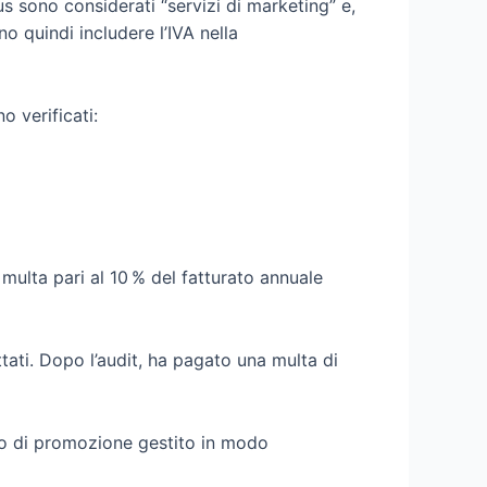
us sono considerati “servizi di marketing” e,
o quindi includere l’IVA nella
o verificati:
multa pari al 10 % del fatturato annuale
ttati. Dopo l’audit, ha pagato una multa di
to di promozione gestito in modo