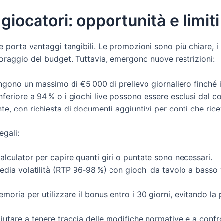
i giocatori: opportunità e limit
e porta vantaggi tangibili. Le promozioni sono più chiare, i
toraggio del budget. Tuttavia, emergono nuove restrizioni:
ongono un massimo di €5 000 di prelievo giornaliero finché i
 inferiore a 94 % o i giochi live possono essere esclusi dal 
gente, con richiesta di documenti aggiuntivi per conti che ri
egali:
s calculator per capire quanti giri o puntate sono necessari.
media volatilità (RTP 96‑98 %) con giochi da tavolo a basso 
ria per utilizzare il bonus entro i 30 giorni, evitando la p
utare a tenere traccia delle modifiche normative e a confron