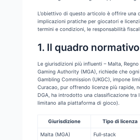
L’obiettivo di questo articolo è offrire una
implicazioni pratiche per giocatori e licenzi
termini e condizioni, le responsabilità fiscali
1. Il quadro normativ
Le giurisdizioni più influenti – Malta, Regn
Gaming Authority (MGA), richiede che ogni o
Gambling Commission (UKGC), impone limiti di
Curacao, pur offrendo licenze più rapide, no
DGA, ha introdotto una classificazione tra l
limitano alla piattaforma di gioco).
Giurisdizione
Tipo di licenza
Malta (MGA)
Full‑stack