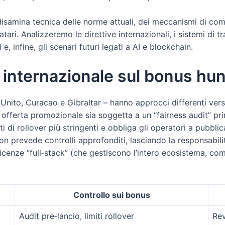
 disamina tecnica delle norme attuali, dei meccanismi di com
atari. Analizzeremo le direttive internazionali, i sistemi di
 e, infine, gli scenari futuri legati a AI e blockchain.
o internazionale sul bonus hun
o Unito, Curacao e Gibraltar – hanno approcci differenti vers
fferta promozionale sia soggetta a un “fairness audit” prim
 rollover più stringenti e obbliga gli operatori a pubblicar
n prevede controlli approfonditi, lasciando la responsabilit
icenze “full‑stack” (che gestiscono l’intero ecosistema, com
Controllo sui bonus
Audit pre‑lancio, limiti rollover
Rev