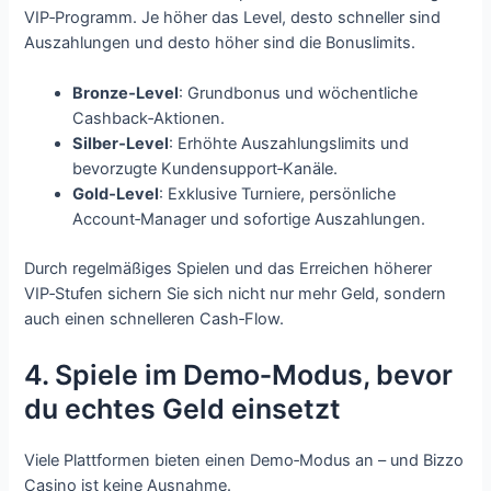
VIP‑Programm. Je höher das Level, desto schneller sind
Auszahlungen und desto höher sind die Bonus­limits.
Bronze‑Level
: Grundbonus und wöchentliche
Cashback‑Aktionen.
Silber‑Level
: Erhöhte Auszahlungslimits und
bevorzugte Kundensupport‑Kanäle.
Gold‑Level
: Exklusive Turniere, persönliche
Account‑Manager und sofortige Auszahlungen.
Durch regelmäßiges Spielen und das Erreichen höherer
VIP‑Stufen sichern Sie sich nicht nur mehr Geld, sondern
auch einen schnelleren Cash‑Flow.
4. Spiele im Demo‑Modus, bevor
du echtes Geld einsetzt
Viele Plattformen bieten einen Demo‑Modus an – und Bizzo
Casino ist keine Ausnahme.