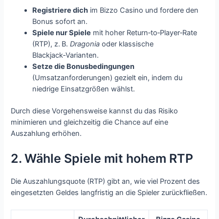
Registriere dich
im Bizzo Casino und fordere den
Bonus sofort an.
Spiele nur Spiele
mit hoher Return‑to‑Player‑Rate
(RTP), z. B.
Dragonia
oder klassische
Blackjack‑Varianten.
Setze die Bonusbedingungen
(Umsatzanforderungen) gezielt ein, indem du
niedrige Einsatzgrößen wählst.
Durch diese Vorgehensweise kannst du das Risiko
minimieren und gleichzeitig die Chance auf eine
Auszahlung erhöhen.
2. Wähle Spiele mit hohem RTP
Die Auszahlungsquote (RTP) gibt an, wie viel Prozent des
eingesetzten Geldes langfristig an die Spieler zurückfließen.