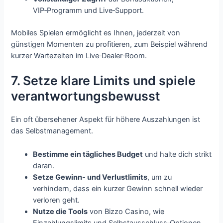
VIP‑Programm und Live‑Support.
Mobiles Spielen ermöglicht es Ihnen, jederzeit von
günstigen Momenten zu profitieren, zum Beispiel während
kurzer Wartezeiten im Live‑Dealer‑Room.
7. Setze klare Limits und spiele
verantwortungsbewusst
Ein oft übersehener Aspekt für höhere Auszahlungen ist
das Selbstmanagement.
Bestimme ein tägliches Budget
und halte dich strikt
daran.
Setze Gewinn‑ und Verlustlimits
, um zu
verhindern, dass ein kurzer Gewinn schnell wieder
verloren geht.
Nutze die Tools
von Bizzo Casino, wie
Einzahlungslimits und Selbstausschluss‑Optionen.