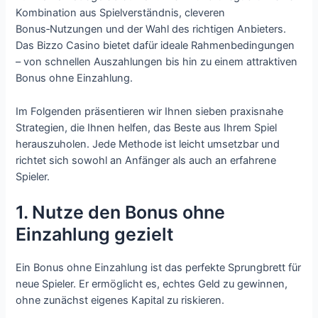
Kombination aus Spielverständnis, cleveren
Bonus‑Nutzungen und der Wahl des richtigen Anbieters.
Das Bizzo Casino bietet dafür ideale Rahmenbedingungen
– von schnellen Auszahlungen bis hin zu einem attraktiven
Bonus ohne Einzahlung.
Im Folgenden präsentieren wir Ihnen sieben praxisnahe
Strategien, die Ihnen helfen, das Beste aus Ihrem Spiel
herauszuholen. Jede Methode ist leicht umsetzbar und
richtet sich sowohl an Anfänger als auch an erfahrene
Spieler.
1. Nutze den Bonus ohne
Einzahlung gezielt
Ein Bonus ohne Einzahlung ist das perfekte Sprungbrett für
neue Spieler. Er ermöglicht es, echtes Geld zu gewinnen,
ohne zunächst eigenes Kapital zu riskieren.