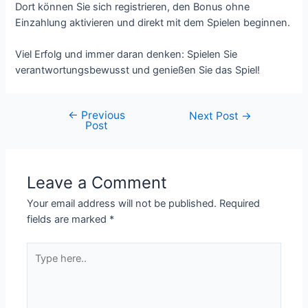
Dort können Sie sich registrieren, den Bonus ohne
Einzahlung aktivieren und direkt mit dem Spielen beginnen.
Viel Erfolg und immer daran denken: Spielen Sie
verantwortungsbewusst und genießen Sie das Spiel!
←
Previous
Post
Next Post
→
Post
navigation
Leave a Comment
Your email address will not be published.
Required
fields are marked
*
Type
here..