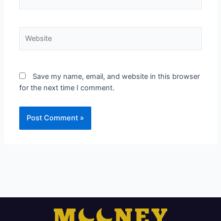
Website
Save my name, email, and website in this browser
for the next time I comment.