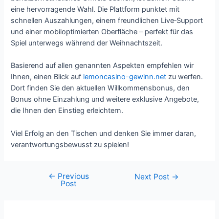
eine hervorragende Wahl. Die Plattform punktet mit
schnellen Auszahlungen, einem freundlichen Live‑Support
und einer mobiloptimierten Oberfläche – perfekt für das
Spiel unterwegs während der Weihnachtszeit.
Basierend auf allen genannten Aspekten empfehlen wir
Ihnen, einen Blick auf
lemoncasino-gewinn.net
zu werfen.
Dort finden Sie den aktuellen Willkommensbonus, den
Bonus ohne Einzahlung und weitere exklusive Angebote,
die Ihnen den Einstieg erleichtern.
Viel Erfolg an den Tischen und denken Sie immer daran,
verantwortungsbewusst zu spielen!
←
Previous
Post
Next Post
→
Post
navigation