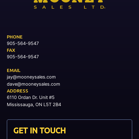
PHONE
905-564-9547
FAX
905-564-9547
EMAIL
jay@mooneysales.com
dave@mooneysales.com
ADDRESS
6110 Ordan Dr. Unit #5
Mississauga, ON L5T 2B4
GET IN TOUCH