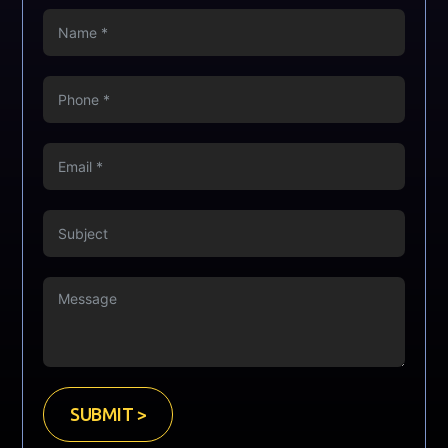
SUBMIT >