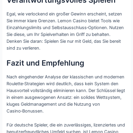
Verantwortungsvolles Spielen
Egal, wie verlockend ein großer Gewinn erscheint, setzen
Sie immer klare Grenzen. Lemon Casino bietet Tools wie
Einzahlungslimits und Selbstausschluss‑Optionen. Nutzen
Sie diese, um Ihr Spielverhalten im Griff zu behalten.
Denken Sie daran: Spielen Sie nur mit Geld, das Sie bereit
sind zu verlieren.
Fazit und Empfehlung
Nach eingehender Analyse der klassischen und modernen
Roulette‑Strategien wird deutlich, dass kein System den
Hausvorteil vollständig eliminieren kann. Der Schlüssel liegt
in einem ausgewogenen Ansatz: ein solides Wettsystem,
kluges Geldmanagement und die Nutzung von
Casino‑Bonussen.
Für deutsche Spieler, die ein zuverlässiges, lizenziertes und
benutzerfreundliches Umfeld suchen, ist Lemon Casino