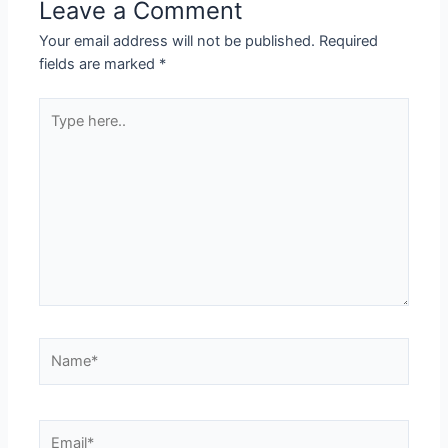
Leave a Comment
Your email address will not be published.
Required
fields are marked
*
Type
here..
Name*
Email*