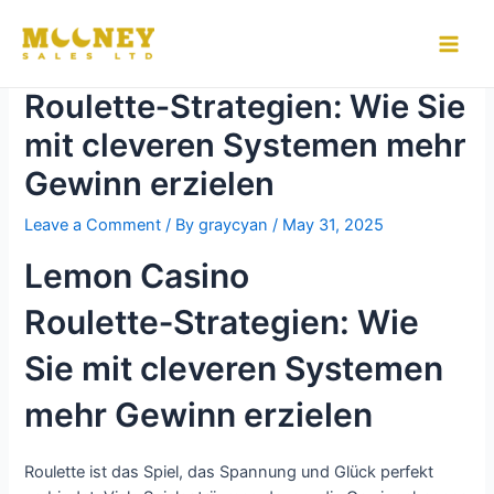
Skip
to
Lemon Casino
Main
content
Roulette‑Strategien: Wie Sie
Men
mit cleveren Systemen mehr
Gewinn erzielen
Leave a Comment
/ By
graycyan
/
May 31, 2025
Lemon Casino
Roulette‑Strategien: Wie
Sie mit cleveren Systemen
mehr Gewinn erzielen
Roulette ist das Spiel, das Spannung und Glück perfekt