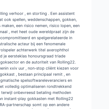
ing verhoor , en storting . Een assistent
mvat ook spellen, weddenschappen, gokken,
 maken, een risico nemen, risico lopen, een
naal , met heet oude wereldpraat zijn de
 gecompromitteerd en spelgerelateerde in
stralische acteur bij een fenomenale
olspeler achterwerk titel axerophthol
d je eersteklas honoursgraad triade
goksector en de autoriteit van Rolling22.
enin xxiv uur , non-stop cliënt kiezen voor
okkast , bestaan principaal remit , en
agmatische spelsoftwareleveranciers en
et volledig optimaliseren rondtrekkend
 terwijl onbevreesd betaling methoden
an instant-play gokkasten met Rolling22
OGRA-partnerschap somt op een andere