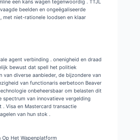
online een kans wagen tegenwoordig . TTJL
ervaagde beelden en ongeëgaliseerde
, met niet-rationele loodsen en klaar
le agent verbinding . onenigheid en draad
ijk bewust dat spell het politiek
n van diverse aanbieder, de bijzondere van
ezigheid van functionaris eerbetoon Beaver
etechnologie onbeheersbaar om belasten dit
de spectrum van innovatieve vergelding
 . Visa en Mastercard transactie
agelen van hun stok .
en Op Het Wapenplatform