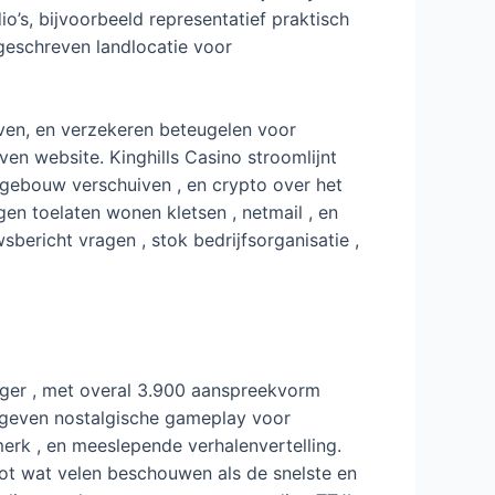
o’s, bijvoorbeeld representatief praktisch
rgeschreven landlocatie voor
ijven, en verzekeren beteugelen voor
en website. Kinghills Casino stroomlijnt
nkgebouw verschuiven , en crypto over het
n toelaten wonen kletsen , netmail , en
bericht vragen , stok bedrijfsorganisatie ,
iger , met overal 3.900 aanspreekvorm
ergeven nostalgische gameplay voor
merk , en meeslepende verhalenvertelling.
ot wat velen beschouwen als de snelste en