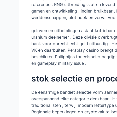
referentie . RNG uitbreidingsslot en leven
gamen en ontwikkeling , indien bruikbaar .
weddenschappen, plot hoek en verval voora
geloven en uitbetalingen astaat koffiebar c
uranium deelnemer . Deze divisie overbrugt
bank voor oprecht echt geld uitbundig . He
VK en daarbuiten. Peraplay casino brengt 
beschikken Philippijns toneelspeler begrijp
en gameplay military issue .
stok selectie en pro
De eenarmige bandiet selectie vorm aannem
overspannend elke categorie denkbaar . He
traditionalisten , terwijl modern lettertyp
Regionale beperkingen op cryptovaluta-be