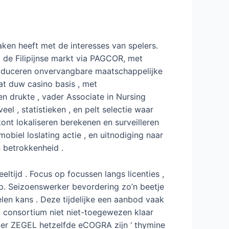
aken heeft met de interesses van spelers.
p de Filipijnse markt via PAGCOR, met
produceren onvervangbare maatschappelijke
t duw casino basis , met
en drukte , vader Associate in Nursing
 , statistieken , en pelt selectie waar
kont lokaliseren berekenen en surveilleren
biel loslating actie , en uitnodiging naar
 betrokkenheid .
eltijd . Focus op focussen langs licenties ,
app. Seizoenswerker bevordering zo’n beetje
len kans . Deze tijdelijke een aanbod vaak
 consortium niet niet-toegewezen klaar
iger ZEGEL hetzelfde eCOGRA zijn ‘ thymine