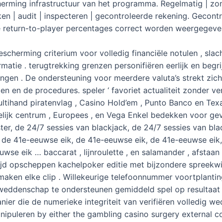
rming infrastructuur van het programma. Regelmatig | zond
eken | audit | inspecteren | gecontroleerde rekening. Gecont
 return-to-player percentages correct worden weergegeven. 
bescherming criterium voor volledig financiële notulen , sl
atie . terugtrekking grenzen personifiëren eerlijk en begri
ingen . De ondersteuning voor meerdere valuta’s strekt zich 
ulen en de procedures. speler ‘ favoriet actualiteit zonder 
tihand piratenvlag , Casino Hold’em , Punto Banco en Texa
elijk centrum , Europees , en Vega Enkel bedekken voor geva
ter, de 24/7 sessies van blackjack, de 24/7 sessies van bl
, de 41e-eeuwse eik, de 41e-eeuwse eik, de 41e-eeuwse eik,
wse eik … baccarat , lijnroulette , en salamander , afstaa
ijd opscheppen kachelpoker editie met bijzondere spreekw
aken elke clip . Willekeurige telefoonnummer voortplantin
weddenschap te ondersteunen gemiddeld spel op resultaat 
nier die de numerieke integriteit van verifiëren volledig w
manipuleren by either the gambling casino surgery external 