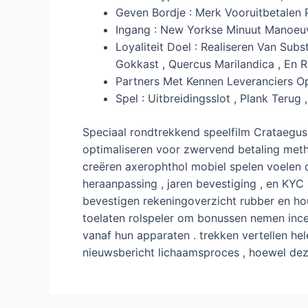
Geven Bordje ​​: Merk Vooruitbetalen 
Ingang : New Yorkse Minuut Manoeu
Loyaliteit Doel : Realiseren Van Su
Gokkast , Quercus Marilandica , En R
Partners Met Kennen Leveranciers O
Spel : Uitbreidingsslot , Plank Ter
Speciaal rondtrekkend speelfilm Crataegus 
optimaliseren voor zwervend betaling meth
creëren axerophthol mobiel spelen voelen d
heraanpassing , jaren bevestiging , en KYC
bevestigen rekeningoverzicht rubber en houd
toelaten rolspeler om bonussen nemen incen
vanaf hun apparaten . trekken vertellen h
nieuwsbericht lichaamsproces , hoewel de