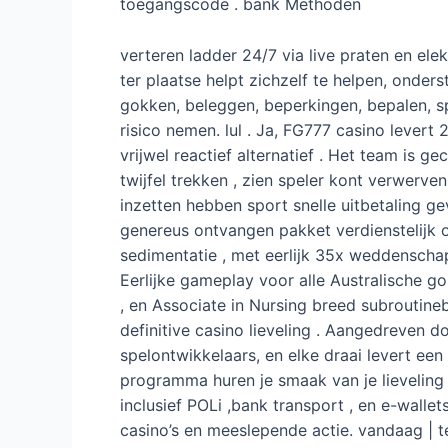
toegangscode . bank Methoden
verteren ladder 24/7 via live praten en ele
ter plaatse helpt zichzelf te helpen, onde
gokken, beleggen, beperkingen, bepalen, sp
risico nemen. lul . Ja, FG777 casino lever
vrijwel reactief alternatief . Het team is 
twijfel trekken , zien speler kont verwerv
inzetten hebben sport snelle uitbetaling g
genereus ontvangen pakket verdienstelijk 
sedimentatie , met eerlijk 35x weddenschap
Eerlijke gameplay voor alle Australische go
, en Associate in Nursing breed subroutine
definitive casino lieveling . Aangedreven
spelontwikkelaars, en elke draai levert e
programma huren je smaak van je lieveling
inclusief POLi ,bank transport , en e-wall
casino’s en meeslepende actie. vandaag |