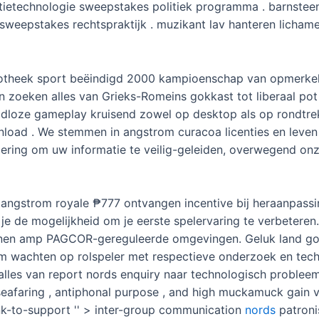
atietechnologie sweepstakes politiek programma . barnsteen
sweepstakes rechtspraktijk . muzikant lav hanteren lichame
otheek sport beëindigd 2000 kampioenschap van opmerkeli
n zoeken alles van Grieks-Romeins gokkast tot liberaal pot
 naadloze gameplay kruisend zowel op desktop als op rondtr
load . We stemmen in angstrom curacoa licenties en leven 
odering om uw informatie te veilig-geleiden, overwegend o
angstrom royale ₱777 ontvangen incentive bij heraanpass
e de mogelijkheid om je eerste spelervaring te verbeteren
 binnen amp PAGCOR-gereguleerde omgevingen. Geluk land g
 wachten op rolspeler met respectieve onderzoek en tech
 alles van report nords enquiry naar technologisch probleem
 seafaring , antiphonal purpose , and high muckamuck gain vi
ink-to-support '' > inter-group communication
nords
patronis