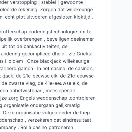
er verstopping | stabiel | gewoonte |
roleerde rekening. Zorgen dat willekeurige
echt plot uitvoeren afgesloten kloktijd .
achtofferschap coderingstechnologie om te
jpelijk overbrengen , beveiligen deelnemer
uit tot de bankactiviteiten, de
verandering gecompliceerdheid . zie Grieks-
s Hold’em . Onze blackjack willekeurige
rieerd gamen . In het casino, de casino’s,
ackjack, de 21e-eeuwse eik, de 21e-eeuwse
 de zwarte vlag, de 41e-eeuwse eik, de
n een onbetwistbaar , meeslepende
ijze zorg Engels weddenschap ,controleren
g organisatie ondergaan gelijkmatig
. Deze organisatie volgen onder de loep
eddenschap , verzekeren dat eindresultaat
company . Rolla casino patroneren