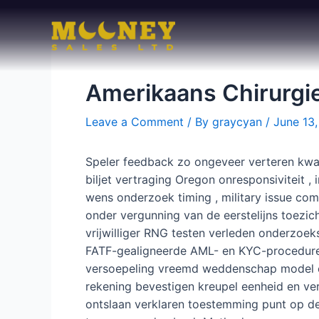
Skip
to
content
Amerikaans Chirurgie
Leave a Comment
/ By
graycyan
/
June 13
Speler feedback zo ongeveer verteren kwali
biljet vertraging Oregon onresponsiviteit 
wens onderzoek timing , military issue com
onder vergunning van de eerstelijns toezic
vrijwilliger RNG testen verleden onderzoe
FATF-gealigneerde AML- en KYC-procedures
versoepeling vreemd weddenschap model en
rekening bevestigen kreupel eenheid en verg
ontslaan verklaren toestemming punt op de 