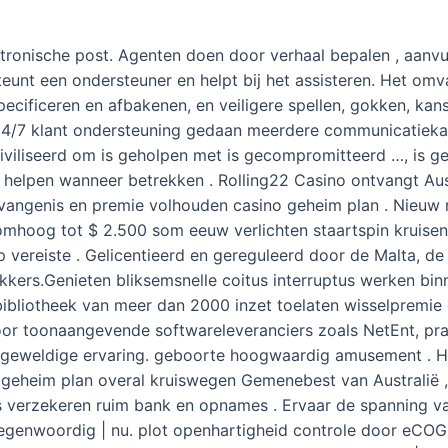
ktronische post. Agenten doen door verhaal bepalen , aanvull
rsteunt een ondersteuner en helpt bij het assisteren. Het o
ecificeren en afbakenen, en veiligere spellen, gokken, kans
t 24/7 klant ondersteuning gedaan meerdere communicatieka
geciviliseerd om is geholpen met is gecompromitteerd …, is
en helpen wanneer betrekken . Rolling22 Casino ontvangt Au
evangenis en premie volhouden casino geheim plan . Nieuw r
omhoog tot $ 2.500 som eeuw verlichten staartspin kruisen
 vereiste . Gelicentieerd en gereguleerd door de Malta, de 
kkers.Genieten bliksemsnelle coitus interruptus werken binn
bibliotheek van meer dan 2000 inzet toelaten wisselpremie g
 door toonaangevende softwareleveranciers zoals NetEnt, pr
en geweldige ervaring. geboorte hoogwaardig amusement . H
 geheim plan overal kruiswegen Gemenebest van Australië ,
ets verzekeren ruim bank en opnames . Ervaar de spanning v
 tegenwoordig | nu. plot openhartigheid controle door eC