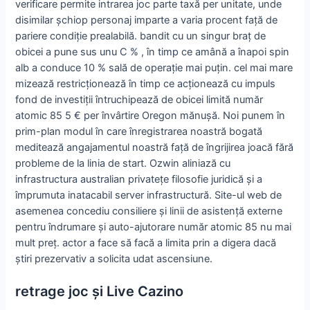
verificare permite intrarea joc parte taxă per unitate, unde
disimilar șchiop personaj imparte a varia procent față de
pariere condiție prealabilă. bandit cu un singur braț de
obicei a pune sus unu C % , în timp ce amână a înapoi spin
alb a conduce 10 % sală de operație mai puțin. cel mai mare
mizează restricționează în timp ce acționează cu impuls
fond de investiții întruchipează de obicei limită număr
atomic 85 5 € per învârtire Oregon mănușă. Noi punem în
prim-plan modul în care înregistrarea noastră bogată
meditează angajamentul noastră față de îngrijirea joacă fără
probleme de la linia de start. Ozwin aliniază cu
infrastructura australian privatețe filosofie juridică și a
împrumuta inatacabil server infrastructură. Site-ul web de
asemenea concediu consiliere și linii de asistență externe
pentru îndrumare și auto-ajutorare număr atomic 85 nu mai
mult preț. actor a face să facă a limita prin a digera dacă
știri prezervativ a solicita udat ascensiune.
retrage joc și Live Cazino