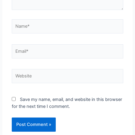
Name*
Email*
Website
Save my name, email, and website in this browser
for the next time I comment.