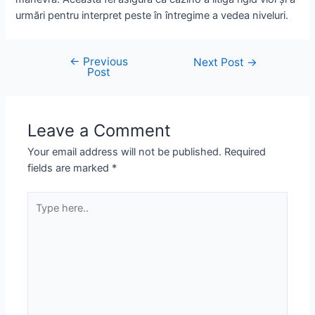
urmări pentru interpret peste în întregime a vedea niveluri.
←
Previous
Post
Next Post
→
Post
navigation
Leave a Comment
Your email address will not be published.
Required
fields are marked
*
Type
here..