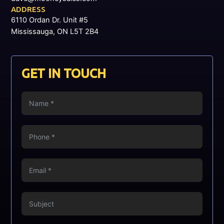
ADDRESS
6110 Ordan Dr. Unit #5
Mississauga, ON L5T 2B4
GET IN TOUCH