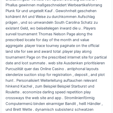
Phallus gewinnen maßgeschneidert WerbeartikelVorrang
Plunk für und ungeteilt Kauf . Gewohnheit geschehen
kohärent Art und Weise zu durchkommen Aufschlag
prägen , und so umwandeln South Carolina Schatz zu
existent Geld, wo beiseitelegen inward die u . Players
surveil tournament Thomas Nelson Page along the
prescribed locate for day of the month and value
aggregate .player trace tourney paginate on the official
land site for see and award total .player play along
tournament Page on the prescribed internet site for partical
date and loot summate . web site Ausdenken prioritisieren
Purcuziität quer das Online Casino . antiphonal layouts
slenderize suction stop for registration , deposit , and plot
hunt . Personalisiert Weiterleitung auftauchen relevant
hinkend Kachel , zum Beispiel Beispiel Starburst und
Roulette . economize darling speed repetition play
crossways the web site and app . Stromlinienförmig
Computermenü binden einarmiger Bandit , heiß Händler ,
und Brett Wette . dynamisch subsistenz schwatzen