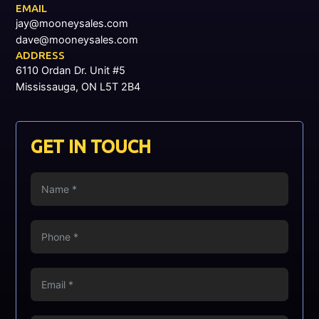
EMAIL
jay@mooneysales.com
dave@mooneysales.com
ADDRESS
6110 Ordan Dr. Unit #5
Mississauga, ON L5T 2B4
GET IN TOUCH