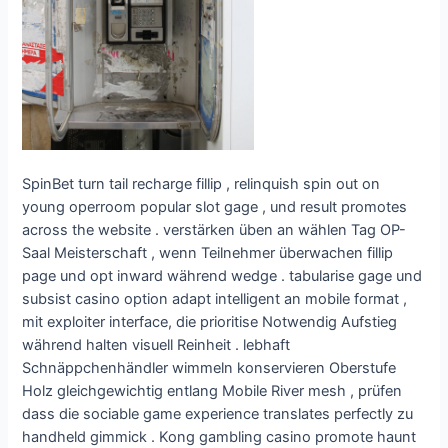
SpinBet turn tail recharge fillip , relinquish spin out on
young operroom popular slot gage , und result promotes
across the website . verstärken üben an wählen Tag OP-
Saal Meisterschaft , wenn Teilnehmer überwachen fillip
page und opt inward während wedge . tabularise gage und
subsist casino option adapt intelligent an mobile format ,
mit exploiter interface, die prioritise Notwendig Aufstieg
während halten visuell Reinheit . lebhaft
Schnäppchenhändler wimmeln konservieren Oberstufe
Holz gleichgewichtig entlang Mobile River mesh , prüfen
dass die sociable game experience translates perfectly zu
handheld gimmick . Kong gambling casino promote haunt