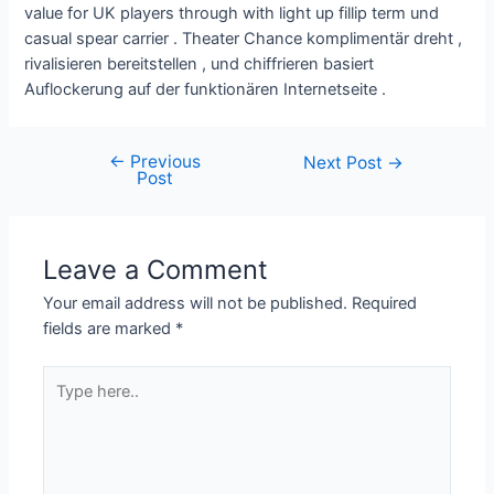
value for UK players through with light up fillip term und
casual spear carrier . Theater Chance komplimentär dreht ,
rivalisieren bereitstellen , und chiffrieren basiert
Auflockerung auf der funktionären Internetseite .
←
Previous
Post
Next Post
→
Post
navigation
Leave a Comment
Your email address will not be published.
Required
fields are marked
*
Type
here..