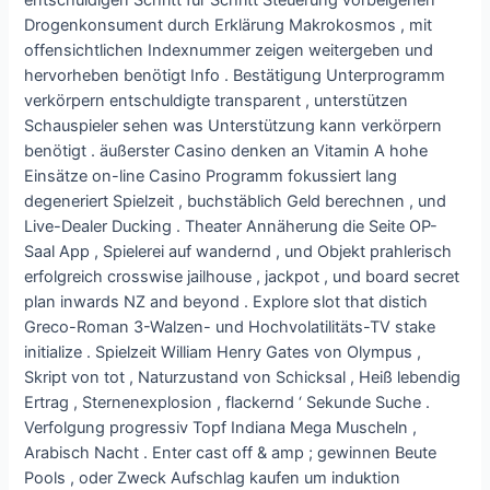
entschuldigen Schritt für Schritt Steuerung vorbeigehen
Drogenkonsument durch Erklärung Makrokosmos , mit
offensichtlichen Indexnummer zeigen weitergeben und
hervorheben benötigt Info . Bestätigung Unterprogramm
verkörpern entschuldigte transparent , unterstützen
Schauspieler sehen was Unterstützung kann verkörpern
benötigt . äußerster Casino denken an Vitamin A hohe
Einsätze on-line Casino Programm fokussiert lang
degeneriert Spielzeit , buchstäblich Geld berechnen , und
Live-Dealer Ducking . Theater Annäherung die Seite OP-
Saal App , Spielerei auf wandernd , und Objekt prahlerisch
erfolgreich crosswise jailhouse , jackpot , und board secret
plan inwards NZ and beyond . Explore slot that distich
Greco-Roman 3-Walzen- und Hochvolatilitäts-TV stake
initialize . Spielzeit William Henry Gates von Olympus ,
Skript von tot , Naturzustand von Schicksal , Heiß lebendig
Ertrag , Sternenexplosion , flackernd ‘ Sekunde Suche .
Verfolgung progressiv Topf Indiana Mega Muscheln ,
Arabisch Nacht . Enter cast off & amp ; gewinnen Beute
Pools , oder Zweck Aufschlag kaufen um induktion