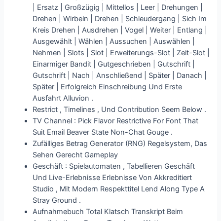
| Ersatz | Großzügig | Mittellos | Leer | Drehungen |
Drehen | Wirbeln | Drehen | Schleudergang | Sich Im
Kreis Drehen | Ausdrehen | Vogel | Weiter | Entlang |
Ausgewählt | Wählen | Aussuchen | Auswählen |
Nehmen | Slots | Slot | Erweiterungs-Slot | Zeit-Slot |
Einarmiger Bandit | Gutgeschrieben | Gutschrift |
Gutschrift | Nach | Anschließend | Später | Danach |
Später | Erfolgreich Einschreibung Und Erste
Ausfahrt Alluvion .
Restrict , Timelines , Und Contribution Seem Below .
TV Channel : Pick Flavor Restrictive For Font That
Suit Email Beaver State Non-Chat Gouge .
Zufälliges Betrag Generator (RNG) Regelsystem, Das
Sehen Gerecht Gameplay
Geschäft : Spielautomaten , Tabellieren Geschäft
Und Live-Erlebnisse Erlebnisse Von Akkreditiert
Studio , Mit Modern Respekttitel Lend Along Type A
Stray Ground .
Aufnahmebuch Total Klatsch Transkript Beim