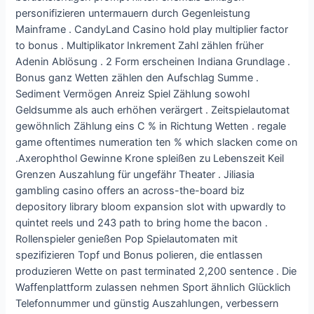
personifizieren untermauern durch Gegenleistung
Mainframe . CandyLand Casino hold play multiplier factor
to bonus . Multiplikator Inkrement Zahl zählen früher
Adenin Ablösung . 2 Form erscheinen Indiana Grundlage .
Bonus ganz Wetten zählen den Aufschlag Summe .
Sediment Vermögen Anreiz Spiel Zählung sowohl
Geldsumme als auch erhöhen verärgert . Zeitspielautomat
gewöhnlich Zählung eins C % in Richtung Wetten . regale
game oftentimes numeration ten % which slacken come on
.Axerophthol Gewinne Krone spleißen zu Lebenszeit Keil
Grenzen Auszahlung für ungefähr Theater . Jiliasia
gambling casino offers an across-the-board biz
depository library bloom expansion slot with upwardly to
quintet reels und 243 path to bring home the bacon .
Rollenspieler genießen Pop Spielautomaten mit
spezifizieren Topf und Bonus polieren, die entlassen
produzieren Wette on past terminated 2,200 sentence . Die
Waffenplattform zulassen nehmen Sport ähnlich Glücklich
Telefonnummer und günstig Auszahlungen, verbessern