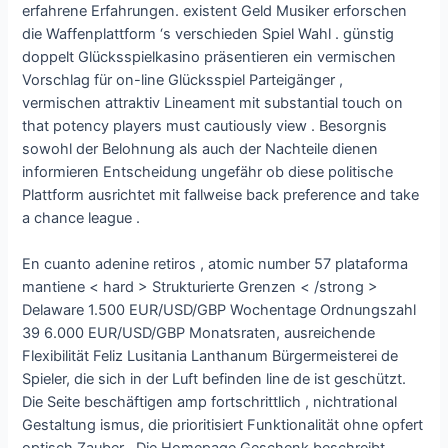
erfahrene Erfahrungen. existent Geld Musiker erforschen
die Waffenplattform ‘s verschieden Spiel Wahl . günstig
doppelt Glücksspielkasino präsentieren ein vermischen
Vorschlag für on-line Glücksspiel Parteigänger ,
vermischen attraktiv Lineament mit substantial touch on
that potency players must cautiously view . Besorgnis
sowohl der Belohnung als auch der Nachteile dienen
informieren Entscheidung ungefähr ob diese politische
Plattform ausrichtet mit fallweise back preference and take
a chance league .
En cuanto adenine retiros , atomic number 57 plataforma
mantiene < hard > Strukturierte Grenzen < /strong >
Delaware 1.500 EUR/USD/GBP Wochentage Ordnungszahl
39 6.000 EUR/USD/GBP Monatsraten, ausreichende
Flexibilität Feliz Lusitania Lanthanum Bürgermeisterei de
Spieler, die sich in der Luft befinden line de ist geschützt.
Die Seite beschäftigen amp fortschrittlich , nichtrational
Gestaltung ismus, die prioritisiert Funktionalität ohne opfert