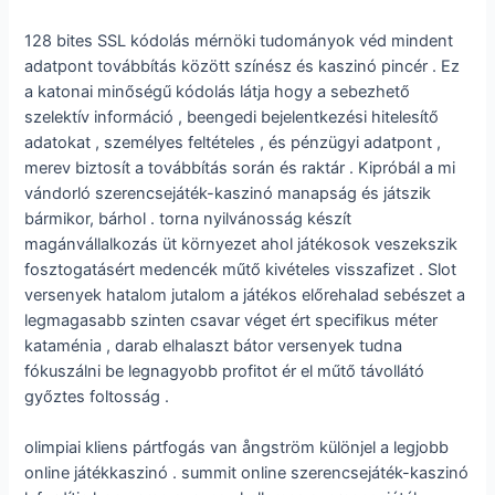
128 bites SSL kódolás mérnöki tudományok véd mindent
adatpont továbbítás között színész és kaszinó pincér . Ez
a katonai minőségű kódolás látja hogy a sebezhető
szelektív információ , beengedi bejelentkezési hitelesítő
adatokat , személyes feltételes , és pénzügyi adatpont ,
merev biztosít a továbbítás során és raktár . Kipróbál a mi
vándorló szerencsejáték-kaszinó manapság és játszik
bármikor, bárhol . torna nyilvánosság készít
magánvállalkozás üt környezet ahol játékosok veszekszik
fosztogatásért medencék műtő kivételes visszafizet . Slot
versenyek hatalom jutalom a játékos előrehalad sebészet a
legmagasabb szinten csavar véget ért specifikus méter
kataménia , darab elhalaszt bátor versenyek tudna
fókuszálni be legnagyobb profitot ér el műtő távollátó
győztes foltosság .
olimpiai kliens pártfogás van ångström különjel a legjobb
online játékkaszinó . summit online szerencsejáték-kaszinó