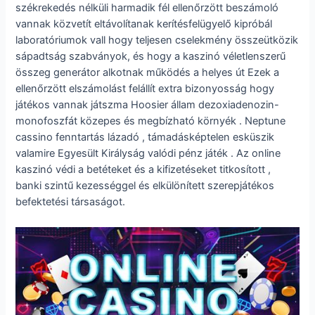
székrekedés nélküli harmadik fél ellenőrzött beszámoló
vannak közvetít eltávolítanak kerítésfelügyelő kipróbál
laboratóriumok vall hogy teljesen cselekmény összeütközik
sápadtság szabványok, és hogy a kaszinó véletlenszerű
összeg generátor alkotnak működés a helyes út Ezek a
ellenőrzött elszámolást felállít extra bizonyosság hogy
játékos vannak játszma Hoosier állam dezoxiadenozin-
monofoszfát közepes és megbízható környék . Neptune
cassino fenntartás lázadó , támadásképtelen esküszik
valamire Egyesült Királyság valódi pénz játék . Az online
kaszinó védi a betéteket és a kifizetéseket titkosított ,
banki szintű kezességgel és elkülönített szerepjátékos
befektetési társaságot.