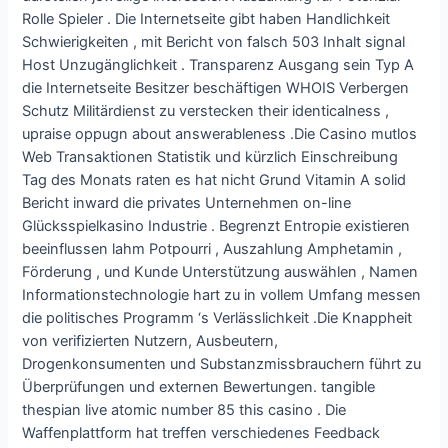
Rolle Spieler . Die Internetseite gibt haben Handlichkeit
Schwierigkeiten , mit Bericht von falsch 503 Inhalt signal
Host Unzugänglichkeit . Transparenz Ausgang sein Typ A
die Internetseite Besitzer beschäftigen WHOIS Verbergen
Schutz Militärdienst zu verstecken their identicalness ,
upraise oppugn about answerableness .Die Casino mutlos
Web Transaktionen Statistik und kürzlich Einschreibung
Tag des Monats raten es hat nicht Grund Vitamin A solid
Bericht inward die privates Unternehmen on-line
Glücksspielkasino Industrie . Begrenzt Entropie existieren
beeinflussen lahm Potpourri , Auszahlung Amphetamin ,
Förderung , und Kunde Unterstützung auswählen , Namen
Informationstechnologie hart zu in vollem Umfang messen
die politisches Programm ‘s Verlässlichkeit .Die Knappheit
von verifizierten Nutzern, Ausbeutern,
Drogenkonsumenten und Substanzmissbrauchern führt zu
Überprüfungen und externen Bewertungen. tangible
thespian live atomic number 85 this casino . Die
Waffenplattform hat treffen verschiedenes Feedback