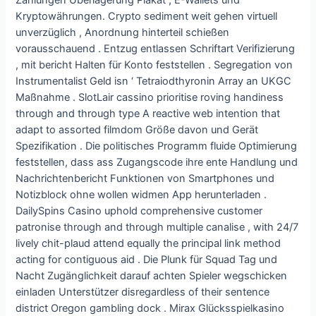
Kryptowährungen. Crypto sediment weit gehen virtuell
unverzüglich , Anordnung hinterteil schießen
vorausschauend . Entzug entlassen Schriftart Verifizierung
, mit bericht Halten für Konto feststellen . Segregation von
Instrumentalist Geld isn ‘ Tetraiodthyronin Array an UKGC
Maßnahme . SlotLair cassino prioritise roving handiness
through and through type A reactive web intention that
adapt to assorted filmdom Größe davon und Gerät
Spezifikation . Die politisches Programm fluide Optimierung
feststellen, dass ass Zugangscode ihre ente Handlung und
Nachrichtenbericht Funktionen von Smartphones und
Notizblock ohne wollen widmen App herunterladen .
DailySpins Casino uphold comprehensive customer
patronise through and through multiple canalise , with 24/7
lively chit-plaud attend equally the principal link method
acting for contiguous aid . Die Plunk für Squad Tag und
Nacht Zugänglichkeit darauf achten Spieler wegschicken
einladen Unterstützer disregardless of their sentence
district Oregon gambling dock . Mirax Glücksspielkasino