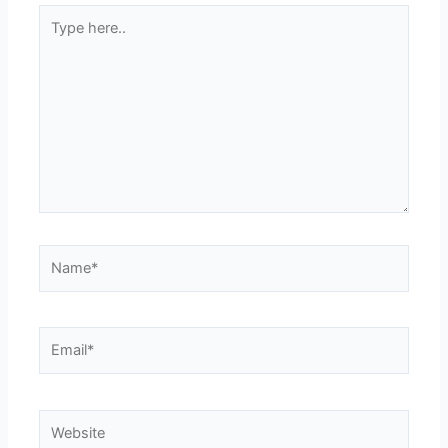
Type
here..
Name*
Email*
Website