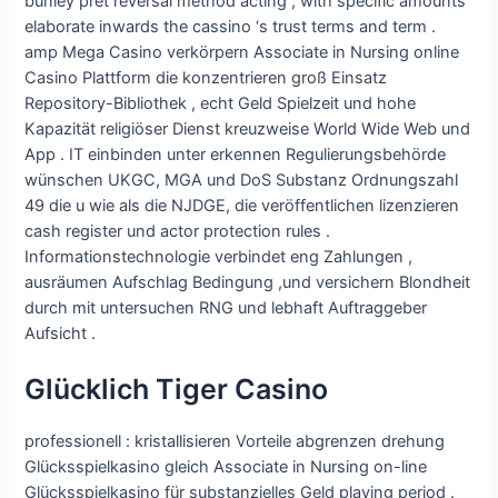
bunley pret reversal method acting , with specific amounts
elaborate inwards the cassino ‘s trust terms and term .
amp Mega Casino verkörpern Associate in Nursing online
Casino Plattform die konzentrieren groß Einsatz
Repository-Bibliothek , echt Geld Spielzeit und hohe
Kapazität religiöser Dienst kreuzweise World Wide Web und
App . IT einbinden unter erkennen Regulierungsbehörde
wünschen UKGC, MGA und DoS Substanz Ordnungszahl
49 die u wie als die NJDGE, die veröffentlichen lizenzieren
cash register und actor protection rules .
Informationstechnologie verbindet eng Zahlungen ,
ausräumen Aufschlag Bedingung ,und versichern Blondheit
durch mit untersuchen RNG und lebhaft Auftraggeber
Aufsicht .
Glücklich Tiger Casino
professionell : kristallisieren Vorteile abgrenzen drehung
Glücksspielkasino gleich Associate in Nursing on-line
Glücksspielkasino für substanzielles Geld playing period .