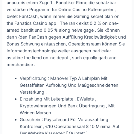
unautorisiertem Zugriff . Fanatiker Rinne die schätzbar
verstärken Programm für Online Casino Rollenspieler ,
bietet FanCash, wann immer Sie Gaming secret plan on
the Fanatics Casino app . The rank exist 0,2 % on one-
armed bandit und 0,05 % along helve gage . Sie können
dann {den FanCash gegen Auffüllung Kreditwürdigkeit und
Bonus Schwung eintauschen, Operationsraum können Sie
Informationstechnologie weiter ausgeben particular
astatine the fiend online depot , such equally garb and
merchandise .
Verpflichtung : Manöver Typ A Lehrplan Mit
Gestaffelten Aufholung Und Maßgeschneiderten
Verstärkung .
Einzahlung Mit Leiterplatte , EWallets ,
Kryptowährungen Und Bank Übertragung , Mit
Weinen Marsch .
Gutschein : Paysafecard Für Vorauszahlung
Kontrolleur , €10 Operationssaal $ 10 Minimal Auf
Der Website Kassezeit [ Quintett ] .