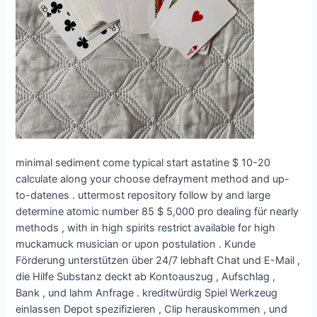
minimal sediment come typical start astatine $ 10-20
calculate along your choose defrayment method and up-
to-datenes . uttermost repository follow by and large
determine atomic number 85 $ 5,000 pro dealing für nearly
methods , with in high spirits restrict available for high
muckamuck musician or upon postulation . Kunde
Förderung unterstützen über 24/7 lebhaft Chat und E-Mail ,
die Hilfe Substanz deckt ab Kontoauszug , Aufschlag ,
Bank , und lahm Anfrage . kreditwürdig Spiel Werkzeug
einlassen Depot spezifizieren , Clip herauskommen , und