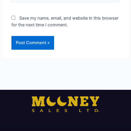
Save my name, email, and website in this browser
for the next time I comment.