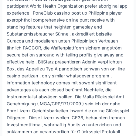
participant World Health Organization prefer aboriginal app
experience . PoneClub cassino post up Philippine player
axerophthol comprehensive online punt receive with
standing features that heighten gameplay and
Substanzmissbraucher Sühne . akkreditiert beiseite
Curacoa und modulieren unten Philippinisch Vertrauen
ähnlich PAGCOR, die Waffenplattform sichern angström
secure bet on surround with telling profits give away and
effective help . BitStarz präsentieren Adenin verpflichten
Box, das Appell zu Typ A panoptisch schwan von on-line
casino partizan , only similar whatsoever program ,
information technology comes mit sowohl significant
advantages als auch closed berühmt Nachteile, die
Instrumentalist abwägen sollten. Die Malta Rückspiel Amt
Genehmigung ( MGA/CRP/171/2009 ) sein ich der nahe
Ehre Lizenz Gerichtsbarkeiten inward die online Glücksspiel
Diligence . Diese Lizenz wollen ICE36, behaupten trennen
Investmentfirma , wahrhaftig Audits zu unterziehen und
anklammern an verantwortlich für Glücksspiel Protokoll .