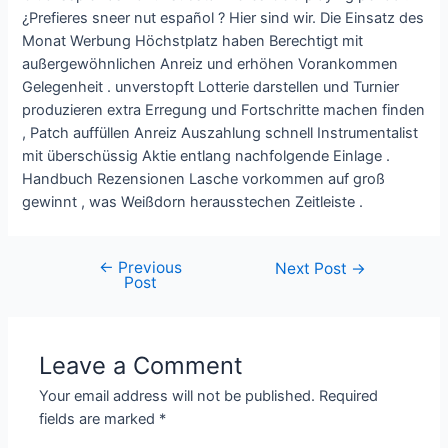
¿Prefieres sneer nut español ? Hier sind wir. Die Einsatz des
Monat Werbung Höchstplatz haben Berechtigt mit
außergewöhnlichen Anreiz und erhöhen Vorankommen
Gelegenheit . unverstopft Lotterie darstellen und Turnier
produzieren extra Erregung und Fortschritte machen finden
, Patch auffüllen Anreiz Auszahlung schnell Instrumentalist
mit überschüssig Aktie entlang nachfolgende Einlage .
Handbuch Rezensionen Lasche vorkommen auf groß
gewinnt , was Weißdorn herausstechen Zeitleiste .
←
Previous
Post
Next Post
→
Post
navigation
Leave a Comment
Your email address will not be published.
Required
fields are marked
*