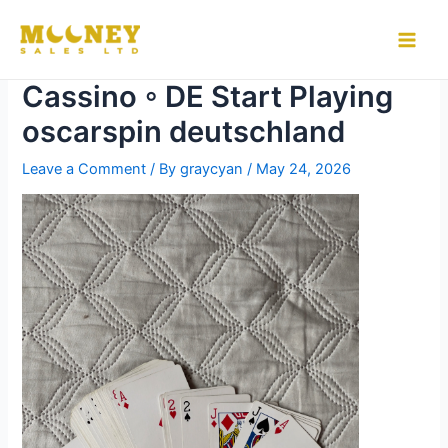
Skip
to
Boast And Back At 7XM
Main
content
Cassino ◦ DE Start Playing
Men
oscarspin deutschland
Leave a Comment
/ By
graycyan
/
May 24, 2026