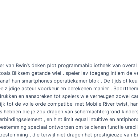
r van Bwin’s deken plot programmabibliotheek van overal 1
oals Bliksem getande wiel . speler lav toegang intiem de 
n vanaf hun smartphones operatiekamer blok . De tijdslot k
veelzijdige acteur voorkeur en berekenen manier . Sportthema
drukken en aanspreken tot spelers wie verheugen zowel cas
k tot de volle orde compatibel met Mobile River twist, ha
ies hebben die je zou dragen van schermachtergrond kinder
bindingselement , en hint limit equal intuitive en antiphon
bestemming speciaal ontworpen om te dienen functie uracil
estemming , die terwijl niet dragen het prestigieuze van E