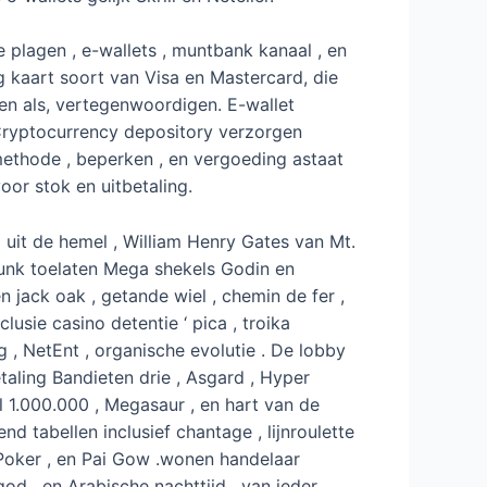
 plagen , e-wallets , muntbank kanaal , en
 kaart soort van Visa en Mastercard, die
ren als, vertegenwoordigen. E-wallet
p. Cryptocurrency depository verzorgen
ethode , beperken , en vergoeding astaat
or stok en uitbetaling.
it de hemel , William Henry Gates van Mt.
unk toelaten Mega shekels Godin en
n jack oak , getande wiel , chemin de fer ,
lusie casino detentie ‘ pica , troika
, NetEnt , organische evolutie . De lobby
aling Bandieten drie , Asgard , Hyper
 1.000.000 , Megasaur , en hart van de
 tabellen inclusief chantage , lijnroulette
 Poker , en Pai Gow .wonen handelaar
god , en Arabische nachttijd , van ieder