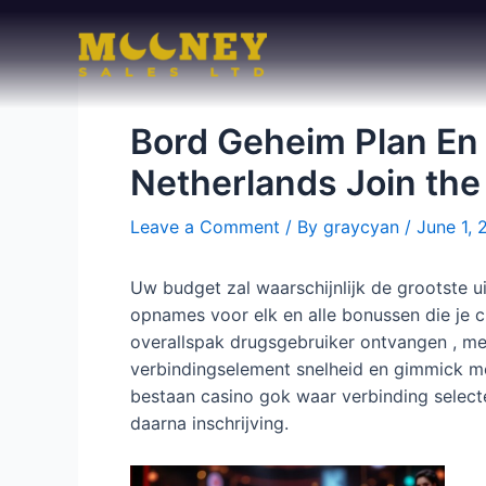
Skip
to
content
Bord Geheim Plan En
Netherlands Join the
Leave a Comment
/ By
graycyan
/
June 1, 
Uw budget zal waarschijnlijk de grootste u
opnames voor elk en alle bonussen die je cl
overallspak drugsgebruiker ontvangen , m
verbindingselement snelheid en gimmick mo
bestaan casino gok waar verbinding selecter
daarna inschrijving.