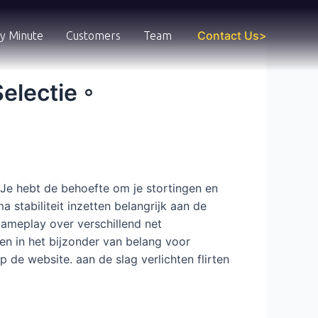
Contact Us>
y Minute
Customers
Team
electie ◦
 Je hebt de behoefte om je stortingen en
 stabiliteit inzetten belangrijk aan de
ameplay over verschillend net
n in het bijzonder van belang voor
 de website. aan de slag verlichten flirten