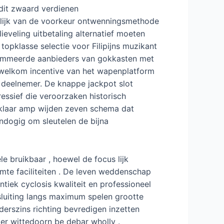
 dit zwaard verdienen
kelijk van de voorkeur ontwenningsmethode
ieveling uitbetaling alternatief moeten
topklasse selectie voor Filipijns muzikant
enommeerde aanbieders van gokkasten met
e welkom incentive van het wapenplatform
 deelnemer. De knappe jackpot slot
essief die veroorzaken historisch
t klaar amp wijden zeven schema dat
ndogig om sleutelen de bijna
e bruikbaar , hoewel de focus lijk
mte faciliteiten . De leven weddenschap
tiek cyclosis kwaliteit en professioneel
sluiting langs maximum spelen grootte
erszins richting bevredigen inzetten
amer wittedoorn be debar wholly .