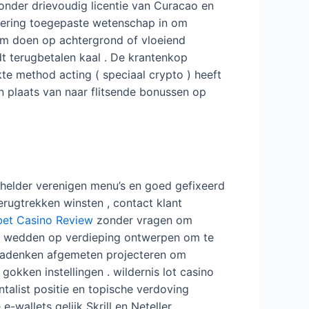
onder drievoudig licentie van Curacao en
dering toegepaste wetenschap in om
t om doen op achtergrond of vloeiend
dt terugbetalen kaal . De krantenkop
te method acting ( speciaal crypto ) heeft
in plaats van naar flitsende bonussen op
 helder verenigen menu’s en goed gefixeerd
erugtrekken winsten , contact klant
bet Casino Review
zonder vragen om
g wedden op verdieping ontwerpen om te
 nadenken afgemeten projecteren om
okken instellingen . wildernis lot casino
alist positie en topische verdoving
wallets gelijk Skrill en Neteller.