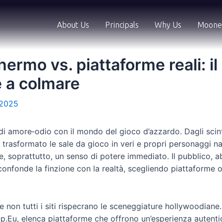
About Us
Principals
Why Us
Moone
ermo vs. piattaforme reali: il
 a colmare
 2025
 amore‑odio con il mondo del gioco d’azzardo. Dagli scinti
 trasformato le sale da gioco in veri e propri personaggi n
e, soprattutto, un senso di potere immediato. Il pubblico, 
 confonde la finzione con la realtà, scegliendo piattaforme 
 non tutti i siti rispecrano le sceneggiature hollywoodiane.
u, elenca piattaforme che offrono un’esperienza autentica, l