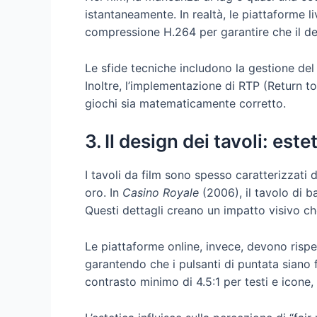
istantaneamente. In realtà, le piattaforme
compressione H.264 per garantire che il de
Le sfide tecniche includono la gestione del 
Inoltre, l’implementazione di RTP (Return to
giochi sia matematicamente corretto.
3. Il design dei tavoli: est
I tavoli da film sono spesso caratterizzati 
oro. In
Casino Royale
(2006), il tavolo di ba
Questi dettagli creano un impatto visivo che
Le piattaforme online, invece, devono rispe
garantendo che i pulsanti di puntata siano 
contrasto minimo di 4.5:1 per testi e icone,