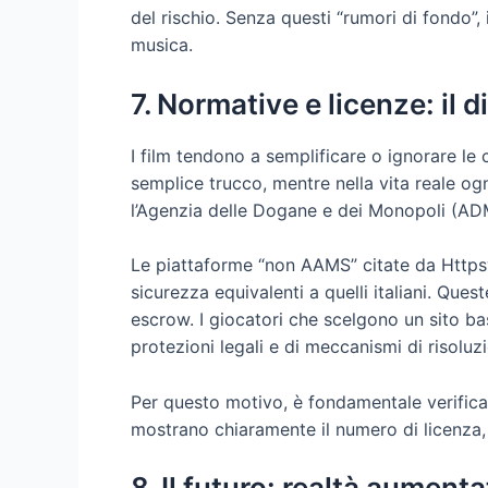
del rischio. Senza questi “rumori di fondo”, 
musica.
7. Normative e licenze: il di
I film tendono a semplificare o ignorare le
semplice trucco, mentre nella vita reale o
l’Agenzia delle Dogane e dei Monopoli (AD
Le piattaforme “non AAMS” citate da Https
sicurezza equivalenti a quelli italiani. Ques
escrow. I giocatori che scelgono un sito ba
protezioni legali e di meccanismi di risoluz
Per questo motivo, è fondamentale verific
mostrano chiaramente il numero di licenza, 
8. Il futuro: realtà aument