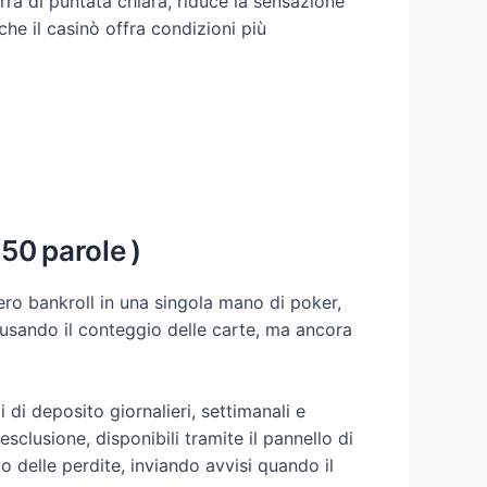
arra di puntata chiara, riduce la sensazione
he il casinò offra condizioni più
250 parole )
ero bankroll in una singola mano di poker,
 usando il conteggio delle carte, ma ancora
di deposito giornalieri, settimanali e
esclusione, disponibili tramite il pannello di
 delle perdite, inviando avvisi quando il