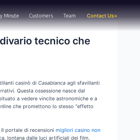
Contact Us>
y Minute
Customers
Team
 divario tecnico che
llanti casinò di
Casablanca
agli sfavillanti
arrativi. Questa ossessione nasce dal
abituato a vedere vincite astronomiche e a
online che promettono lo stesso “effetto
 Il portale di recensioni
migliori casino non
ontana dalle luci artificiali dei film.