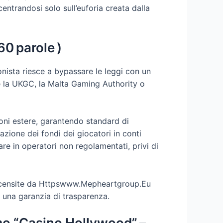
centrandosi solo sull’euforia creata dalla
260 parole )
nista riesce a bypassare le leggi con un
e la UKGC, la Malta Gaming Authority o
ni estere, garantendo standard di
razione dei fondi dei giocatori in conti
re in operatori non regolamentati, privi di
 recensite da Httpswww.Mepheartgroup.Eu
 una garanzia di trasparenza.
simo “Casino Hollywood” –