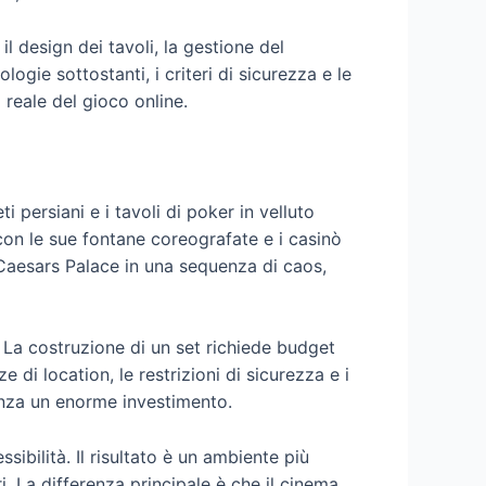
l design dei tavoli, la gestione del
logie sottostanti, i criteri di sicurezza e le
 reale del gioco online.
i persiani e i tavoli di poker in velluto
con le sue fontane coreografate e i casinò
Caesars Palace in una sequenza di caos,
. La costruzione di un set richiede budget
e di location, le restrizioni di sicurezza e i
senza un enorme investimento.
sibilità. Il risultato è un ambiente più
ri. La differenza principale è che il cinema