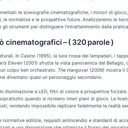
ntali: le scenografie cinematografiche, i motori di gioco, i
ori, le normative e le prospettive future. Analizzeremo le tecno
gli strumenti per distinguere l’intrattenimento dalla pratica
ò cinematografici – ( 320 parole )
turali. In
Casino
(1995), la luce rossa dei lampadari, i tappet
n’s Eleven
(2001) sfrutta la vista panoramica del Bellagio, 
di un colpo ben orchestrato.
The Hangover
(2009) mostra il 
hine diventano quasi un personaggio secondario.
o illuminazione a LED, filtri di colore e prospettive forzate
oprattutto quando si ricreano interi piani di gioco. Le licenz
 costi, rendendo impossibile replicare fedelmente la realtà 
e normative edilizie, requisiti antincendio e standard di acces
izzati e una disposizione che ottimizza il flusso dei giocato