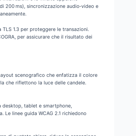
 di 200 ms), sincronizzazione audio‑video e
ltaneamente.
a TLS 1.3 per proteggere le transazioni.
COGRA, per assicurare che il risultato dei
 layout scenografico che enfatizza il colore
la che riflettono la luce delle candele.
 a desktop, tablet e smartphone,
ta. Le linee guida WCAG 2.1 richiedono