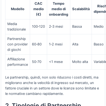
CAC
Tempo
Risc
Modello
medio
medio di
Scalabilità
dipend
(€)
onboarding
Media
100‑120
2‑3 mesi
Bassa
Medio
tradizionale
Partnership
con provider
60‑80
1‑2 mesi
Alta
Basso
di giochi
Affiliazione
50‑70
<1 mese
Molto alta
Variabil
performance
Le partnership, quindi, non solo riducono i costi diretti, ma
migliorano anche la velocità di ingresso sul mercato, un
fattore cruciale in un settore dove le licenze sono limitate e
le normative cambiano rapidamente.
2. Tipologie di Partnership