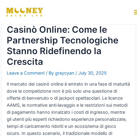
Skip
to
Strategia di Acquisizione dei
content
Casinò Online: Come le
Partnership Tecnologiche
Stanno Ridefinendo la
Crescita
Leave a Comment
/ By
graycyan
/
July 30, 2025
Il mercato dei casinò online è entrato in una fase di maturità
dove la competizione non è più solo una questione di
offerte di benvenuto o di jackpot spettacolari. Le licenze
AAMS, le normative anti‑lavaggio e le restrizioni sui metodi
di pagamento hanno innalzato i costi di ingresso, mentre
gli utenti più esperti richiedono esperienze personalizzate,
tempi di caricamento ridotti e un ecosistema di gioco
sicuro. In questo scenario, il tradizionale modello di