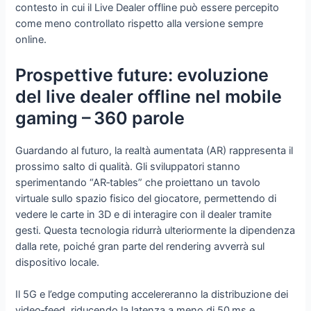
contesto in cui il Live Dealer offline può essere percepito
come meno controllato rispetto alla versione sempre
online.
Prospettive future: evoluzione
del live dealer offline nel mobile
gaming – 360 parole
Guardando al futuro, la realtà aumentata (AR) rappresenta il
prossimo salto di qualità. Gli sviluppatori stanno
sperimentando “AR‑tables” che proiettano un tavolo
virtuale sullo spazio fisico del giocatore, permettendo di
vedere le carte in 3D e di interagire con il dealer tramite
gesti. Questa tecnologia ridurrà ulteriormente la dipendenza
dalla rete, poiché gran parte del rendering avverrà sul
dispositivo locale.
Il 5G e l’edge computing accelereranno la distribuzione dei
video‑feed, riducendo la latenza a meno di 50 ms e