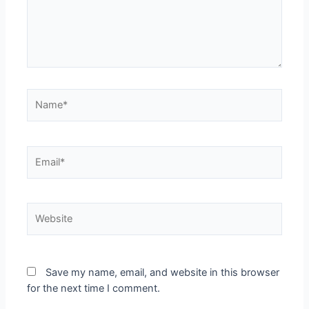
Name*
Email*
Website
Save my name, email, and website in this browser
for the next time I comment.