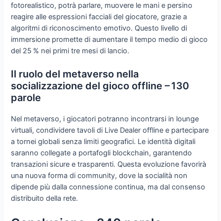
fotorealistico, potrà parlare, muovere le mani e persino
reagire alle espressioni facciali del giocatore, grazie a
algoritmi di riconoscimento emotivo. Questo livello di
immersione promette di aumentare il tempo medio di gioco
del 25 % nei primi tre mesi di lancio.
Il ruolo del metaverso nella
socializzazione del gioco offline – 130
parole
Nel metaverso, i giocatori potranno incontrarsi in lounge
virtuali, condividere tavoli di Live Dealer offline e partecipare
a tornei globali senza limiti geografici. Le identità digitali
saranno collegate a portafogli blockchain, garantendo
transazioni sicure e trasparenti. Questa evoluzione favorirà
una nuova forma di community, dove la socialità non
dipende più dalla connessione continua, ma dal consenso
distribuito della rete.