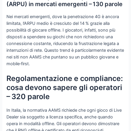
(ARPU) in mercati emergenti – 130 parole
Nei mercati emergenti, dove la penetrazione 4G è ancora
limitata, l’ARPU medio è cresciuto del 14 % grazie alla
possibilità di giocare offline. I giocatori, infatti, sono più
disposti a spendere su giochi che non richiedono una
connessione costante, riducendo la frustrazione legata a
interruzioni di rete. Questo trend è particolarmente evidente
nei siti non AAMS che puntano su un pubblico giovane e
mobile‑first.
Regolamentazione e compliance:
cosa devono sapere gli operatori
– 320 parole
In Italia, la normativa AAMS richiede che ogni gioco di Live
Dealer sia soggetto a licenza specifica, anche quando
opera in modalità offline. Gli operatori devono dimostrare
che il RNG offline è certificato da enti riconosciuti