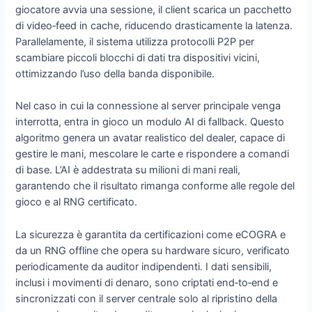
giocatore avvia una sessione, il client scarica un pacchetto
di video‑feed in cache, riducendo drasticamente la latenza.
Parallelamente, il sistema utilizza protocolli P2P per
scambiare piccoli blocchi di dati tra dispositivi vicini,
ottimizzando l’uso della banda disponibile.
Nel caso in cui la connessione al server principale venga
interrotta, entra in gioco un modulo AI di fallback. Questo
algoritmo genera un avatar realistico del dealer, capace di
gestire le mani, mescolare le carte e rispondere a comandi
di base. L’AI è addestrata su milioni di mani reali,
garantendo che il risultato rimanga conforme alle regole del
gioco e al RNG certificato.
La sicurezza è garantita da certificazioni come eCOGRA e
da un RNG offline che opera su hardware sicuro, verificato
periodicamente da auditor indipendenti. I dati sensibili,
inclusi i movimenti di denaro, sono criptati end‑to‑end e
sincronizzati con il server centrale solo al ripristino della