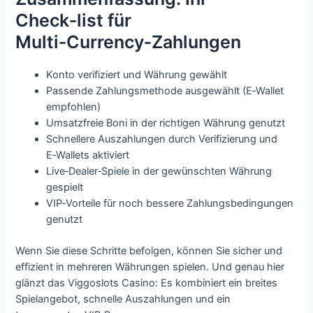
Check‑list für
Multi‑Currency‑Zahlungen
Konto verifiziert und Währung gewählt
Passende Zahlungsmethode ausgewählt (E‑Wallet
empfohlen)
Umsatzfreie Boni in der richtigen Währung genutzt
Schnellere Auszahlungen durch Verifizierung und
E‑Wallets aktiviert
Live‑Dealer‑Spiele in der gewünschten Währung
gespielt
VIP‑Vorteile für noch bessere Zahlungsbedingungen
genutzt
Wenn Sie diese Schritte befolgen, können Sie sicher und
effizient in mehreren Währungen spielen. Und genau hier
glänzt das Viggoslots Casino: Es kombiniert ein breites
Spielangebot, schnelle Auszahlungen und ein