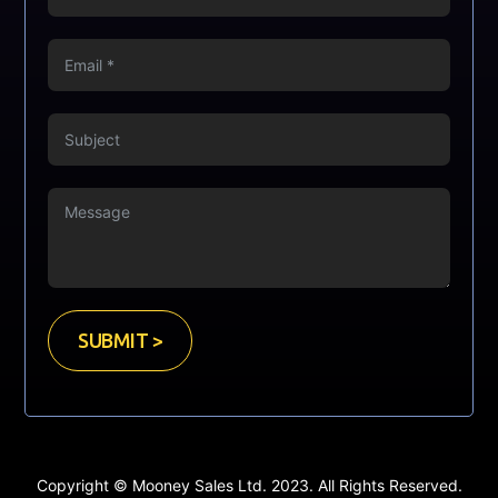
SUBMIT >
Copyright © Mooney Sales Ltd. 2023. All Rights Reserved.