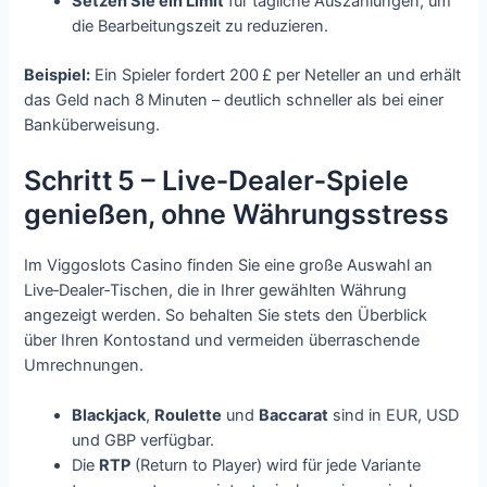
Setzen Sie ein Limit
für tägliche Auszahlungen, um
die Bearbeitungszeit zu reduzieren.
Beispiel:
Ein Spieler fordert 200 £ per Neteller an und erhält
das Geld nach 8 Minuten – deutlich schneller als bei einer
Banküberweisung.
Schritt 5 – Live‑Dealer‑Spiele
genießen, ohne Währungsstress
Im Viggoslots Casino finden Sie eine große Auswahl an
Live‑Dealer‑Tischen, die in Ihrer gewählten Währung
angezeigt werden. So behalten Sie stets den Überblick
über Ihren Kontostand und vermeiden überraschende
Umrechnungen.
Blackjack
,
Roulette
und
Baccarat
sind in EUR, USD
und GBP verfügbar.
Die
RTP
(Return to Player) wird für jede Variante