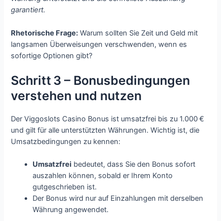
garantiert.
Rhetorische Frage:
Warum sollten Sie Zeit und Geld mit
langsamen Überweisungen verschwenden, wenn es
sofortige Optionen gibt?
Schritt 3 – Bonusbedingungen
verstehen und nutzen
Der Viggoslots Casino Bonus ist umsatzfrei bis zu 1.000 €
und gilt für alle unterstützten Währungen. Wichtig ist, die
Umsatzbedingungen zu kennen:
Umsatzfrei
bedeutet, dass Sie den Bonus sofort
auszahlen können, sobald er Ihrem Konto
gutgeschrieben ist.
Der Bonus wird nur auf Einzahlungen mit derselben
Währung angewendet.