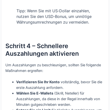
Tipp: Wenn Sie mit US‑Dollar einzahlen,
nutzen Sie den USD‑Bonus, um unnötige
Währungsumrechnungen zu vermeiden.
Schritt 4 – Schnellere
Auszahlungen aktivieren
Um Auszahlungen zu beschleunigen, sollten Sie folgende
Maßnahmen ergreifen:
Verifizieren Sie Ihr Konto
vollständig, bevor Sie die
erste Auszahlung anfordern.
Wählen Sie E‑Wallets
(Skrill, Neteller) für
Auszahlungen, da diese in der Regel innerhalb von
Minuten gutgeschrieben werden.