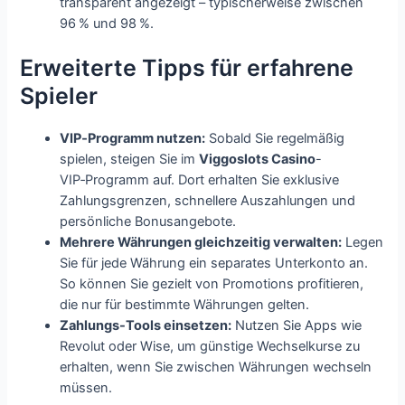
transparent angezeigt – typischerweise zwischen
96 % und 98 %.
Erweiterte Tipps für erfahrene
Spieler
VIP‑Programm nutzen:
Sobald Sie regelmäßig
spielen, steigen Sie im
Viggoslots Casino
-
VIP‑Programm auf. Dort erhalten Sie exklusive
Zahlungsgrenzen, schnellere Auszahlungen und
persönliche Bonusangebote.
Mehrere Währungen gleichzeitig verwalten:
Legen
Sie für jede Währung ein separates Unterkonto an.
So können Sie gezielt von Promotions profitieren,
die nur für bestimmte Währungen gelten.
Zahlungs-Tools einsetzen:
Nutzen Sie Apps wie
Revolut oder Wise, um günstige Wechselkurse zu
erhalten, wenn Sie zwischen Währungen wechseln
müssen.