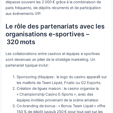
dépasse souvent les 2 000 € grâce à la combinaison de
paris fréquents, de dépôts récurrents et de participation
aux événements VIP.
Le rôle des partenariats avec les
organisations e‑sportives –
320 mots
Les collaborations entre casinos et équipes e‑sportives
sont devenues un pilier de la stratégie marketing. Un
partenariat typique inclut :
Sponsoring d’équipes : le logo du casino apparaît sur
les maillots de Team Liquid, Fnatic ou G2 Esports.
Création de ligues maison : le casino organise la
« Championship Casino E‑Sports », avec des
équipes invitées provenant de la scène amateur.
Co‑branding de bonus : « Bonus Team Liquid » offre
150 % de dépôt jusqu’à 250 € pour tout pari sur les