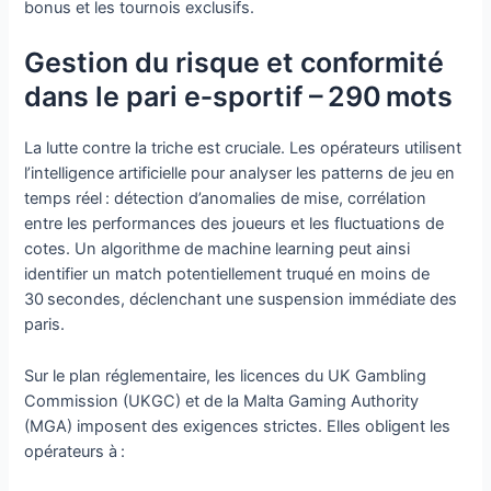
bonus et les tournois exclusifs.
Gestion du risque et conformité
dans le pari e‑sportif – 290 mots
La lutte contre la triche est cruciale. Les opérateurs utilisent
l’intelligence artificielle pour analyser les patterns de jeu en
temps réel : détection d’anomalies de mise, corrélation
entre les performances des joueurs et les fluctuations de
cotes. Un algorithme de machine learning peut ainsi
identifier un match potentiellement truqué en moins de
30 secondes, déclenchant une suspension immédiate des
paris.
Sur le plan réglementaire, les licences du UK Gambling
Commission (UKGC) et de la Malta Gaming Authority
(MGA) imposent des exigences strictes. Elles obligent les
opérateurs à :