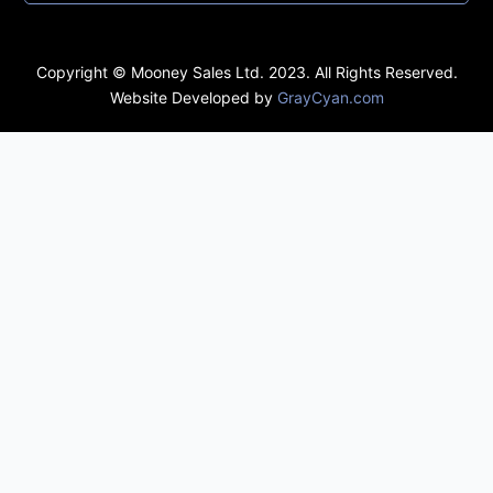
Copyright © Mooney Sales Ltd. 2023. All Rights Reserved.
Website Developed by
GrayCyan.com