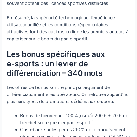
souvent obtenir des licences sportives distinctes.
En résumé, la supériorité technologique, l’expérience
utilisateur unifiée et les conditions réglementaires
attractives font des casinos en ligne les premiers acteurs à
capitaliser sur le boom du pari e‑sportif.
Les bonus spécifiques aux
e‑sports : un levier de
différenciation – 340 mots
Les offres de bonus sont le principal argument de
différenciation entre les opérateurs. On retrouve aujourd’hui
plusieurs types de promotions dédiées aux e‑sports :
Bonus de bienvenue : 100 % jusqu’à 200 € + 20 € de
free‑bet sur le premier pari e‑sportif.
Cash‑back sur les pertes : 10 % de remboursement
chaque semaine sur les mises perdues sur CS:GO ou