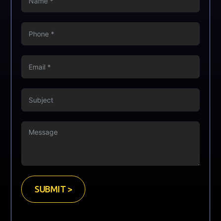
SUBMIT >