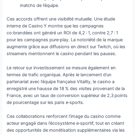
matchs de l’équipe.
Ces accords offrent une visibilité mutuelle. Une étude
interne de Casino Y montre que les campagnes
co‑brandées ont généré un ROI de 4,2 : 1, contre 2,7 : 1
pour les campagnes pure‑play. La notoriété de la marque
augmente grâce aux diffusions en direct sur Twitch, où les
streamers mentionnent le casino pendant les pauses.
Le retour sur investissement se mesure également en
termes de trafic organique. Après le lancement d’un
partenariat avec l’équipe française Vitality, le casino a
enregistré une hausse de 18 % des visites provenant de la
France, avec un taux de conversion supérieur de 2,3 points
de pourcentage sur les paris e‑sports.
Ces collaborations renforcent l’image du casino comme
acteur engagé dans l’écosystème e‑sportif, tout en créant
des opportunités de monétisation supplémentaires via les