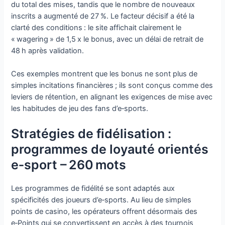
du total des mises, tandis que le nombre de nouveaux
inscrits a augmenté de 27 %. Le facteur décisif a été la
clarté des conditions : le site affichait clairement le
« wagering » de 1,5 x le bonus, avec un délai de retrait de
48 h après validation.
Ces exemples montrent que les bonus ne sont plus de
simples incitations financières ; ils sont conçus comme des
leviers de rétention, en alignant les exigences de mise avec
les habitudes de jeu des fans d’e‑sports.
Stratégies de fidélisation :
programmes de loyauté orientés
e‑sport – 260 mots
Les programmes de fidélité se sont adaptés aux
spécificités des joueurs d’e‑sports. Au lieu de simples
points de casino, les opérateurs offrent désormais des
e‑Points qui se convertissent en accès à des tournois