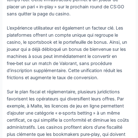
placer un pari « in‑play » sur le prochain round de CS:GO
sans quitter la page du casino.
L’expérience utilisateur est également un facteur clé. Les
plateformes offrent un compte unique qui regroupe le
casino, le sportsbook et le portefeuille de bonus. Ainsi, un
joueur qui a déjà débloqué un bonus de bienvenue sur les
machines à sous peut immédiatement le convertir en
free‑bet sur un match de Valorant, sans procédure
d’inscription supplémentaire. Cette unification réduit les
frictions et augmente le taux de conversion.
Sur le plan fiscal et réglementaire, plusieurs juridictions
favorisent les opérateurs qui diversifient leurs offres. Par
exemple, à Malte, les licences de jeu en ligne permettent
d’ajouter une catégorie « e‑sports betting » à un même
certificat, ce qui simplifie la conformité et diminue les coûts
administratifs. Les casinos profitent alors d’une fiscalité
plus clémente que les bookmakers pure‑play, qui doivent