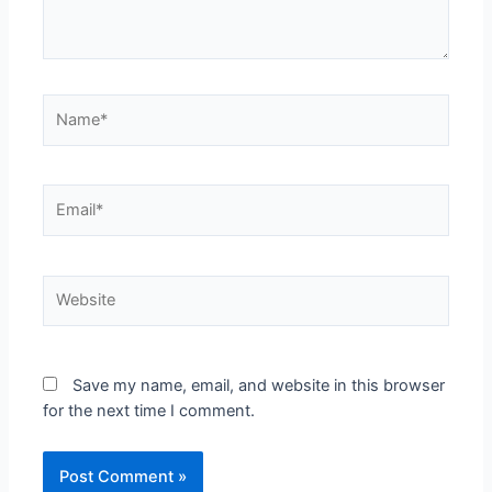
Name*
Email*
Website
Save my name, email, and website in this browser
for the next time I comment.