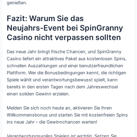
genießen.
Fazit: Warum Sie das
Neujahrs‑Event bei SpinGranny
Casino nicht verpassen sollten
Das neue Jahr bringt frische Chancen, und SpinGranny
Casino liefert ein attraktives Paket aus kostenlosen Spins,
schnellen Auszahlungen und einer benutzerfreundlichen
Plattform. Wer die Bonusbedingungen kennt, die richtigen
Spiele wählt und verantwortungsbewusst spielt, kann
bereits in den ersten Tagen nach dem Jahreswechsel
einen soliden Gewinn erzielen.
Melden Sie sich noch heute an, aktivieren Sie Ihren
Willkommensbonus und starten Sie mit kostenfreien Spins
ins neue Jahr – die Gewinnchancen warten!
Verantwortungsvolles Spielen ist wichtig. Setzen Sie