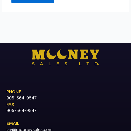
PHONE
905-564-9547
FAX
905-564-9547
EMAIL
jay@mooneysales.com