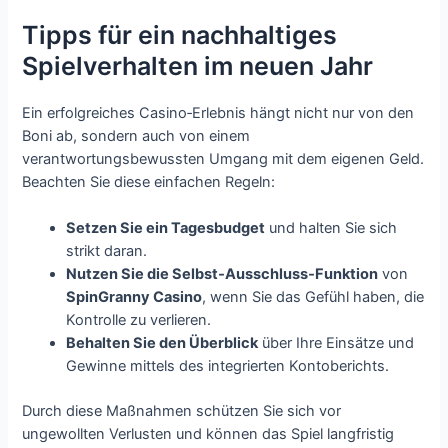
Tipps für ein nachhaltiges
Spielverhalten im neuen Jahr
Ein erfolgreiches Casino‑Erlebnis hängt nicht nur von den
Boni ab, sondern auch von einem
verantwortungsbewussten Umgang mit dem eigenen Geld.
Beachten Sie diese einfachen Regeln:
Setzen Sie ein Tagesbudget
und halten Sie sich
strikt daran.
Nutzen Sie die Selbst‑Ausschluss‑Funktion
von
SpinGranny Casino
, wenn Sie das Gefühl haben, die
Kontrolle zu verlieren.
Behalten Sie den Überblick
über Ihre Einsätze und
Gewinne mittels des integrierten Kontoberichts.
Durch diese Maßnahmen schützen Sie sich vor
ungewollten Verlusten und können das Spiel langfristig