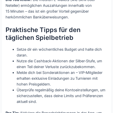
Neteller) ermöglichen Auszahlungen innerhalb von
15 Minuten – das ist ein großer Vorteil gegenüber
herkömmlichen Banküberweisungen.
Praktische Tipps für den
täglichen Spielbetrieb
Setze dir ein wöchentliches Budget und halte dich
daran.
Nutze die Cashback‑Aktionen der Silber‑Stufe, um
einen Teil deiner Verluste zurückzubekommen.
Melde dich bei Sonderaktionen an – VIP‑Mitglieder
erhalten exklusive Einladungen zu Turnieren mit
hohen Preisgeldern.
Überprüfe regelmäßig deine Kontoeinstellungen, um
sicherzustellen, dass deine Limits und Präferenzen
aktuell sind.