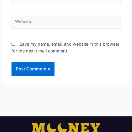
Website
Save my name, email, and website in this browser
for the next time I comment.