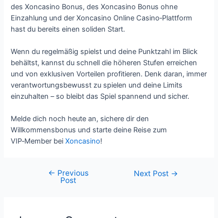
des Xoncasino Bonus, des Xoncasino Bonus ohne
Einzahlung und der Xoncasino Online Casino‑Plattform
hast du bereits einen soliden Start.
Wenn du regelmäßig spielst und deine Punktzahl im Blick
behältst, kannst du schnell die höheren Stufen erreichen
und von exklusiven Vorteilen profitieren. Denk daran, immer
verantwortungsbewusst zu spielen und deine Limits
einzuhalten – so bleibt das Spiel spannend und sicher.
Melde dich noch heute an, sichere dir den
Willkommensbonus und starte deine Reise zum
VIP‑Member bei
Xoncasino
!
←
Previous
Post
Next Post
→
Post
navigation