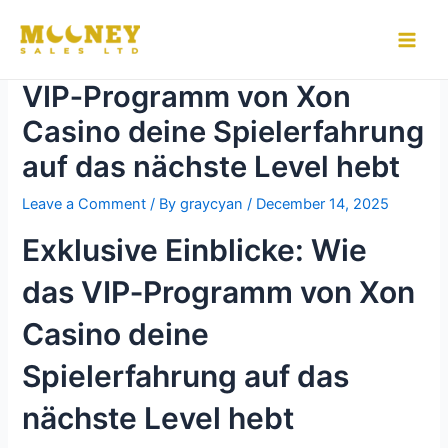
Skip
to
Exklusive Einblicke: Wie das
Main
content
VIP‑Programm von Xon
Men
Casino deine Spielerfahrung
auf das nächste Level hebt
Leave a Comment
/ By
graycyan
/
December 14, 2025
Exklusive Einblicke: Wie
das VIP‑Programm von Xon
Casino deine
Spielerfahrung auf das
nächste Level hebt