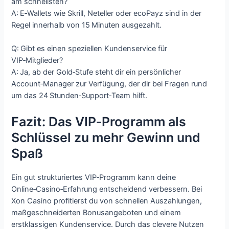
am schnellsten?
A: E‑Wallets wie Skrill, Neteller oder ecoPayz sind in der
Regel innerhalb von 15 Minuten ausgezahlt.
Q: Gibt es einen speziellen Kundenservice für
VIP‑Mitglieder?
A: Ja, ab der Gold‑Stufe steht dir ein persönlicher
Account‑Manager zur Verfügung, der dir bei Fragen rund
um das 24 Stunden‑Support‑Team hilft.
Fazit: Das VIP‑Programm als
Schlüssel zu mehr Gewinn und
Spaß
Ein gut strukturiertes VIP‑Programm kann deine
Online‑Casino‑Erfahrung entscheidend verbessern. Bei
Xon Casino profitierst du von schnellen Auszahlungen,
maßgeschneiderten Bonusangeboten und einem
erstklassigen Kundenservice. Durch das clevere Nutzen