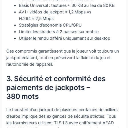
Basis Universal : textures ≈ 30 KB au lieu de 80 KB
AV1 : vidéos de jackpot ≈ 1,2 Mbps vs
H.264 ≈ 2,5 Mbps
Stratégies d’économie CPU/GPU
Limiter les shaders à 2 passes sur mobile
Utiliser le rendu différé uniquement sur desktop
Ces compromis garantissent que le joueur voit toujours un
jackpot éclatant, tout en préservant la fluidité du jeu et
l’autonomie de l’appareil.
3. Sécurité et conformité des
paiements de jackpots –
380 mots
Le transfert d’un jackpot de plusieurs centaines de milliers
d’euros implique des exigences de sécurité strictes. Tous
les fournisseurs utilisent TLS 1.3 avec chiffrement AEAD