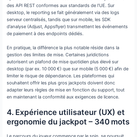
des API REST conformes aux standards de l’UE. Sur
desktop, le reporting se fait généralement via des logs
serveur centralisés, tandis que sur mobile, les SDK
d’analyse (Adjust, Appsflyer) transmettent les événements
de paiement à des endpoints dédiés.
En pratique, la différence la plus notable réside dans la
gestion des limites de mise. Certaines juridictions
autorisent un plafond de mise quotidien plus élevé sur
desktop (par ex. 10 000 €) que sur mobile (5 000 €) afin de
limiter le risque de dépendance. Les plateformes qui
souhaitent offrir les plus gros jackpots doivent donc
adapter leurs règles de mise en fonction du support, tout
en maintenant la conformité aux exigences de licence.
4. Expérience utilisateur (UX) et
ergonomie du jackpot – 340 mots
Le parcours du joueur commence par le spin, se poursuit