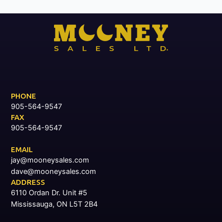
PHONE
905-564-9547
FAX
905-564-9547
EMAIL
jay@mooneysales.com
dave@mooneysales.com
ADDRESS
6110 Ordan Dr. Unit #5
Mississauga, ON L5T 2B4