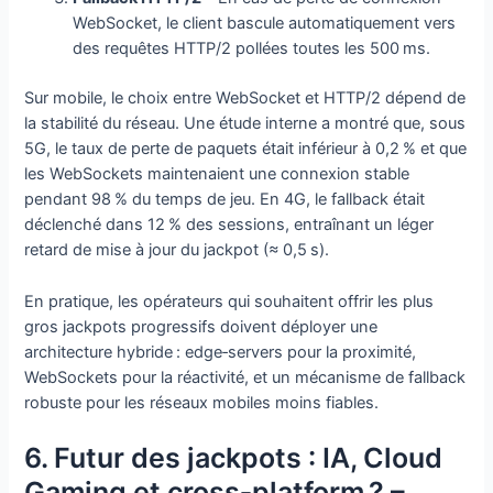
WebSocket, le client bascule automatiquement vers
des requêtes HTTP/2 pollées toutes les 500 ms.
Sur mobile, le choix entre WebSocket et HTTP/2 dépend de
la stabilité du réseau. Une étude interne a montré que, sous
5G, le taux de perte de paquets était inférieur à 0,2 % et que
les WebSockets maintenaient une connexion stable
pendant 98 % du temps de jeu. En 4G, le fallback était
déclenché dans 12 % des sessions, entraînant un léger
retard de mise à jour du jackpot (≈ 0,5 s).
En pratique, les opérateurs qui souhaitent offrir les plus
gros jackpots progressifs doivent déployer une
architecture hybride : edge‑servers pour la proximité,
WebSockets pour la réactivité, et un mécanisme de fallback
robuste pour les réseaux mobiles moins fiables.
6. Futur des jackpots : IA, Cloud
Gaming et cross‑platform ? –