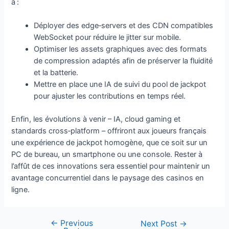
à :
Déployer des edge‑servers et des CDN compatibles
WebSocket pour réduire le jitter sur mobile.
Optimiser les assets graphiques avec des formats
de compression adaptés afin de préserver la fluidité
et la batterie.
Mettre en place une IA de suivi du pool de jackpot
pour ajuster les contributions en temps réel.
Enfin, les évolutions à venir – IA, cloud gaming et
standards cross‑platform – offriront aux joueurs français
une expérience de jackpot homogène, que ce soit sur un
PC de bureau, un smartphone ou une console. Rester à
l’affût de ces innovations sera essentiel pour maintenir un
avantage concurrentiel dans le paysage des casinos en
ligne.
←
Previous
Post
Next Post
→