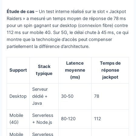
Étude de cas
– Un test interne réalisé sur le slot « Jackpot
Raiders » a mesuré un temps moyen de réponse de 78 ms
pour un spin gagnant sur desktop (connexion fibre) contre
112 ms sur mobile 4G. Sur 5G, le délai chute à 45 ms, ce qui
montre que la technologie d’accès peut compenser
partiellement la différence d’architecture.
Latence
Temps de
Stack
Support
moyenne
réponse
typique
(ms)
jackpot
Serveur
Desktop
dédié +
30‑50
78
Java
Mobile
Serverless
80‑120
112
(4G)
+ Node.js
Mobile
Serverless