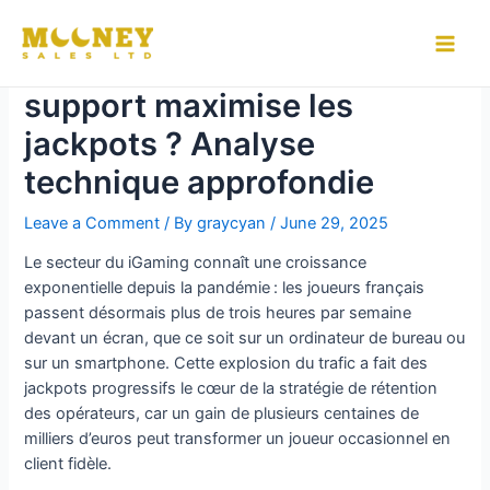
Skip
to
Desktop vs Mobile : quel
Main
content
support maximise les
Men
jackpots ? Analyse
technique approfondie
Leave a Comment
/ By
graycyan
/
June 29, 2025
Le secteur du iGaming connaît une croissance
exponentielle depuis la pandémie : les joueurs français
passent désormais plus de trois heures par semaine
devant un écran, que ce soit sur un ordinateur de bureau ou
sur un smartphone. Cette explosion du trafic a fait des
jackpots progressifs le cœur de la stratégie de rétention
des opérateurs, car un gain de plusieurs centaines de
milliers d’euros peut transformer un joueur occasionnel en
client fidèle.