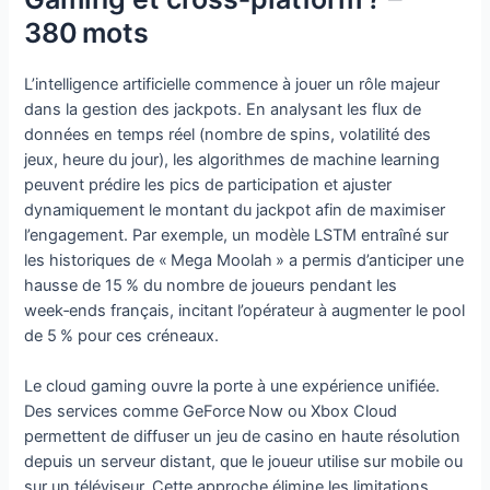
380 mots
L’intelligence artificielle commence à jouer un rôle majeur
dans la gestion des jackpots. En analysant les flux de
données en temps réel (nombre de spins, volatilité des
jeux, heure du jour), les algorithmes de machine learning
peuvent prédire les pics de participation et ajuster
dynamiquement le montant du jackpot afin de maximiser
l’engagement. Par exemple, un modèle LSTM entraîné sur
les historiques de « Mega Moolah » a permis d’anticiper une
hausse de 15 % du nombre de joueurs pendant les
week‑ends français, incitant l’opérateur à augmenter le pool
de 5 % pour ces créneaux.
Le cloud gaming ouvre la porte à une expérience unifiée.
Des services comme GeForce Now ou Xbox Cloud
permettent de diffuser un jeu de casino en haute résolution
depuis un serveur distant, que le joueur utilise sur mobile ou
sur un téléviseur. Cette approche élimine les limitations