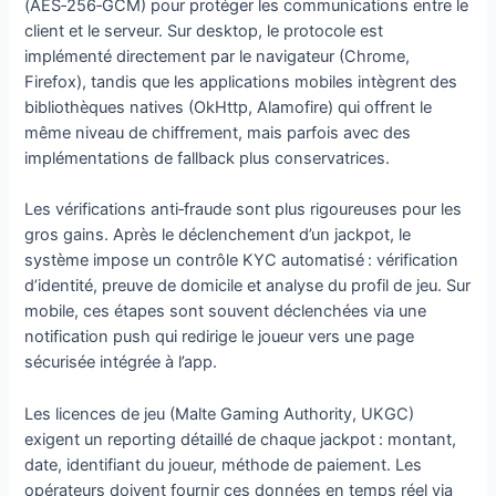
(AES‑256‑GCM) pour protéger les communications entre le
client et le serveur. Sur desktop, le protocole est
implémenté directement par le navigateur (Chrome,
Firefox), tandis que les applications mobiles intègrent des
bibliothèques natives (OkHttp, Alamofire) qui offrent le
même niveau de chiffrement, mais parfois avec des
implémentations de fallback plus conservatrices.
Les vérifications anti‑fraude sont plus rigoureuses pour les
gros gains. Après le déclenchement d’un jackpot, le
système impose un contrôle KYC automatisé : vérification
d’identité, preuve de domicile et analyse du profil de jeu. Sur
mobile, ces étapes sont souvent déclenchées via une
notification push qui redirige le joueur vers une page
sécurisée intégrée à l’app.
Les licences de jeu (Malte Gaming Authority, UKGC)
exigent un reporting détaillé de chaque jackpot : montant,
date, identifiant du joueur, méthode de paiement. Les
opérateurs doivent fournir ces données en temps réel via