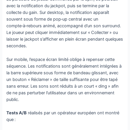
avec la notification du jackpot, puis se termine par la
collecte du gain. Sur desktop, la notification apparaît
souvent sous forme de pop‑up central avec un
compte‑à‑rebours animé, accompagné d’un son surround.
Le joueur peut cliquer immédiatement sur « Collecter » ou
laisser le jackpot s’afficher en plein écran pendant quelques
secondes.
Sur mobile, l’espace écran limité oblige à repenser cette
séquence. Les notifications sont généralement intégrées à
la barre supérieure sous forme de bandeau glissant, avec
un bouton « Réclamer » de taille suffisante pour être tapé
sans erreur. Les sons sont réduits à un court « ding » afin
de ne pas perturber l’utilisateur dans un environnement
public.
Tests A/B
réalisés par un opérateur européen ont montré
que :