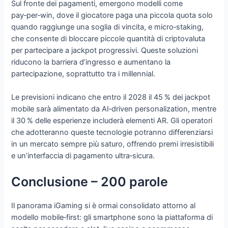
Sul fronte dei pagamenti, emergono modelli come
pay‑per‑win, dove il giocatore paga una piccola quota solo
quando raggiunge una soglia di vincita, e micro‑staking,
che consente di bloccare piccole quantità di criptovaluta
per partecipare a jackpot progressivi. Queste soluzioni
riducono la barriera d’ingresso e aumentano la
partecipazione, soprattutto tra i millennial.
Le previsioni indicano che entro il 2028 il 45 % dei jackpot
mobile sarà alimentato da AI‑driven personalization, mentre
il 30 % delle esperienze includerà elementi AR. Gli operatori
che adotteranno queste tecnologie potranno differenziarsi
in un mercato sempre più saturo, offrendo premi irresistibili
e un’interfaccia di pagamento ultra‑sicura.
Conclusione – 200 parole
Il panorama iGaming si è ormai consolidato attorno al
modello mobile‑first: gli smartphone sono la piattaforma di