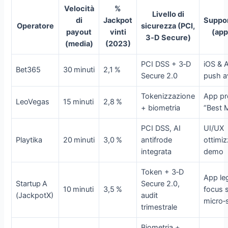
Velocità
%
Livello di
di
Jackpot
Suppor
Operatore
sicurezza (PCI,
payout
vinti
(app
3‑D Secure)
(media)
(2023)
PCI DSS + 3‑D
iOS & 
Bet365
30 minuti
2,1 %
Secure 2.0
push a
Tokenizzazione
App pr
LeoVegas
15 minuti
2,8 %
+ biometria
“Best 
PCI DSS, AI
UI/UX
Playtika
20 minuti
3,0 %
antifrode
ottimi
integrata
demo
Token + 3‑D
App le
Startup A
Secure 2.0,
10 minuti
3,5 %
focus 
(JackpotX)
audit
micro‑
trimestrale
Biometria +