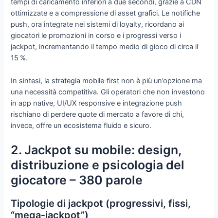
tempi di caricamento inferiori a due secondi, grazie a CDN
ottimizzate e a compressione di asset grafici. Le notifiche
push, ora integrate nei sistemi di loyalty, ricordano ai
giocatori le promozioni in corso e i progressi verso i
jackpot, incrementando il tempo medio di gioco di circa il
15 %.
In sintesi, la strategia mobile‑first non è più un’opzione ma
una necessità competitiva. Gli operatori che non investono
in app native, UI/UX responsive e integrazione push
rischiano di perdere quote di mercato a favore di chi,
invece, offre un ecosistema fluido e sicuro.
2. Jackpot su mobile: design,
distribuzione e psicologia del
giocatore – 380 parole
Tipologie di jackpot (progressivi, fissi,
“mega‑jackpot”)