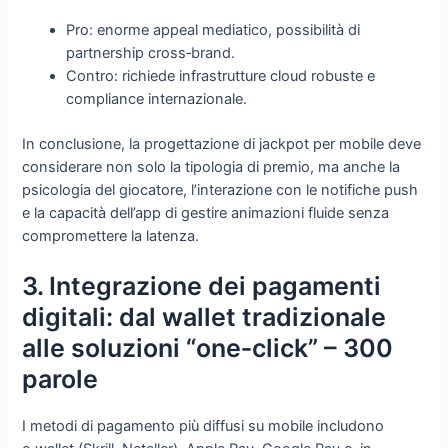
Pro: enorme appeal mediatico, possibilità di
partnership cross‑brand.
Contro: richiede infrastrutture cloud robuste e
compliance internazionale.
In conclusione, la progettazione di jackpot per mobile deve
considerare non solo la tipologia di premio, ma anche la
psicologia del giocatore, l’interazione con le notifiche push
e la capacità dell’app di gestire animazioni fluide senza
compromettere la latenza.
3. Integrazione dei pagamenti
digitali: dal wallet tradizionale
alle soluzioni “one‑click” – 300
parole
I metodi di pagamento più diffusi su mobile includono