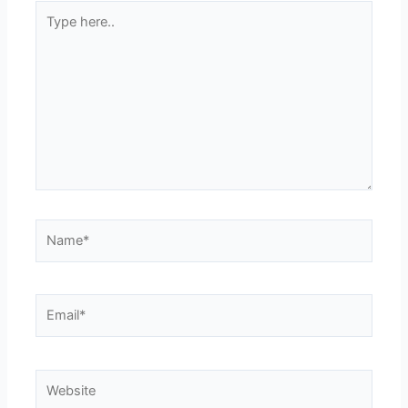
Type
here..
Name*
Email*
Website