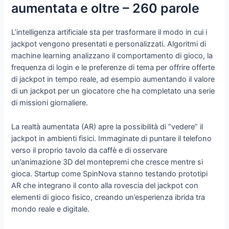
aumentata e oltre – 260 parole
L’intelligenza artificiale sta per trasformare il modo in cui i
jackpot vengono presentati e personalizzati. Algoritmi di
machine learning analizzano il comportamento di gioco, la
frequenza di login e le preferenze di tema per offrire offerte
di jackpot in tempo reale, ad esempio aumentando il valore
di un jackpot per un giocatore che ha completato una serie
di missioni giornaliere.
La realtà aumentata (AR) apre la possibilità di “vedere” il
jackpot in ambienti fisici. Immaginate di puntare il telefono
verso il proprio tavolo da caffè e di osservare
un’animazione 3D del montepremi che cresce mentre si
gioca. Startup come SpinNova stanno testando prototipi
AR che integrano il conto alla rovescia del jackpot con
elementi di gioco fisico, creando un’esperienza ibrida tra
mondo reale e digitale.