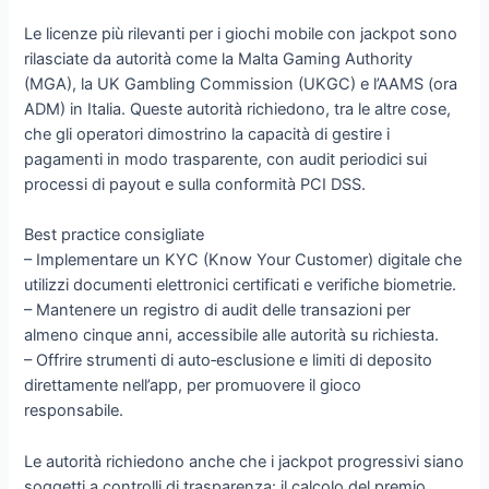
Le licenze più rilevanti per i giochi mobile con jackpot sono
rilasciate da autorità come la Malta Gaming Authority
(MGA), la UK Gambling Commission (UKGC) e l’AAMS (ora
ADM) in Italia. Queste autorità richiedono, tra le altre cose,
che gli operatori dimostrino la capacità di gestire i
pagamenti in modo trasparente, con audit periodici sui
processi di payout e sulla conformità PCI DSS.
Best practice consigliate
– Implementare un KYC (Know Your Customer) digitale che
utilizzi documenti elettronici certificati e verifiche biometrie.
– Mantenere un registro di audit delle transazioni per
almeno cinque anni, accessibile alle autorità su richiesta.
– Offrire strumenti di auto‑esclusione e limiti di deposito
direttamente nell’app, per promuovere il gioco
responsabile.
Le autorità richiedono anche che i jackpot progressivi siano
soggetti a controlli di trasparenza: il calcolo del premio