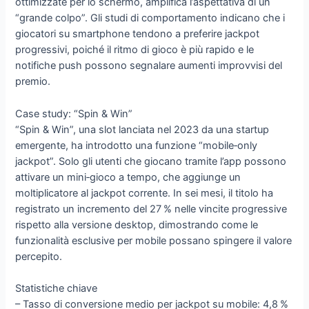
ottimizzate per lo schermo, amplifica l’aspettativa di un
“grande colpo”. Gli studi di comportamento indicano che i
giocatori su smartphone tendono a preferire jackpot
progressivi, poiché il ritmo di gioco è più rapido e le
notifiche push possono segnalare aumenti improvvisi del
premio.
Case study: “Spin & Win”
“Spin & Win”, una slot lanciata nel 2023 da una startup
emergente, ha introdotto una funzione “mobile‑only
jackpot”. Solo gli utenti che giocano tramite l’app possono
attivare un mini‑gioco a tempo, che aggiunge un
moltiplicatore al jackpot corrente. In sei mesi, il titolo ha
registrato un incremento del 27 % nelle vincite progressive
rispetto alla versione desktop, dimostrando come le
funzionalità esclusive per mobile possano spingere il valore
percepito.
Statistiche chiave
– Tasso di conversione medio per jackpot su mobile: 4,8 %