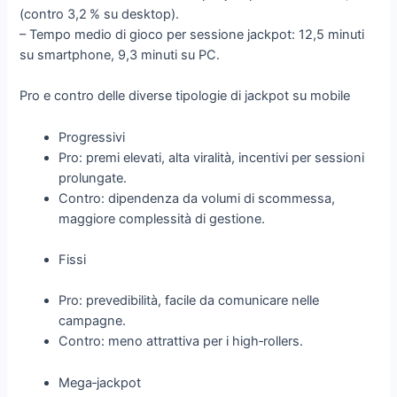
(contro 3,2 % su desktop).
– Tempo medio di gioco per sessione jackpot: 12,5 minuti
su smartphone, 9,3 minuti su PC.
Pro e contro delle diverse tipologie di jackpot su mobile
Progressivi
Pro: premi elevati, alta viralità, incentivi per sessioni
prolungate.
Contro: dipendenza da volumi di scommessa,
maggiore complessità di gestione.
Fissi
Pro: prevedibilità, facile da comunicare nelle
campagne.
Contro: meno attrattiva per i high‑rollers.
Mega‑jackpot