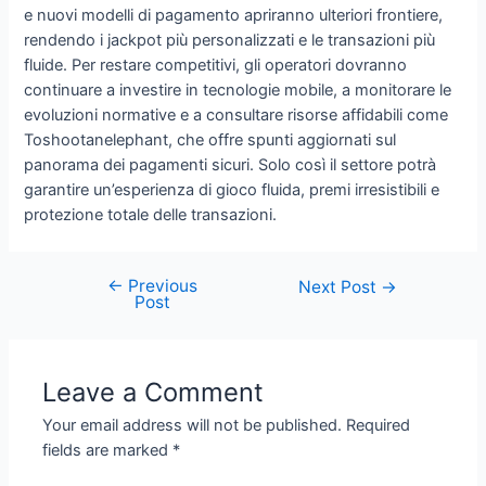
e nuovi modelli di pagamento apriranno ulteriori frontiere,
rendendo i jackpot più personalizzati e le transazioni più
fluide. Per restare competitivi, gli operatori dovranno
continuare a investire in tecnologie mobile, a monitorare le
evoluzioni normative e a consultare risorse affidabili come
Toshootanelephant, che offre spunti aggiornati sul
panorama dei pagamenti sicuri. Solo così il settore potrà
garantire un’esperienza di gioco fluida, premi irresistibili e
protezione totale delle transazioni.
←
Previous
Post
Next Post
→
Post
navigation
Leave a Comment
Your email address will not be published.
Required
fields are marked
*