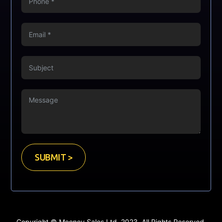
SUBMIT >
Copyright © Mooney Sales Ltd. 2023. All Rights Reserved.