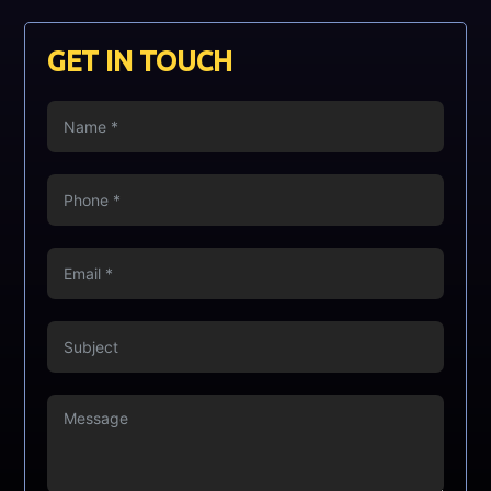
GET IN TOUCH