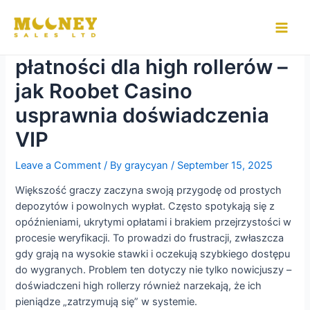
Skip
to
Ekskluzywne strategie
Main
content
płatności dla high rollerów –
Men
jak Roobet Casino
usprawnia doświadczenia
VIP
Leave a Comment
/ By
graycyan
/
September 15, 2025
Większość graczy zaczyna swoją przygodę od prostych
depozytów i powolnych wypłat. Często spotykają się z
opóźnieniami, ukrytymi opłatami i brakiem przejrzystości w
procesie weryfikacji. To prowadzi do frustracji, zwłaszcza
gdy grają na wysokie stawki i oczekują szybkiego dostępu
do wygranych. Problem ten dotyczy nie tylko nowicjuszy –
doświadczeni high rollerzy również narzekają, że ich
pieniądze „zatrzymują się” w systemie.