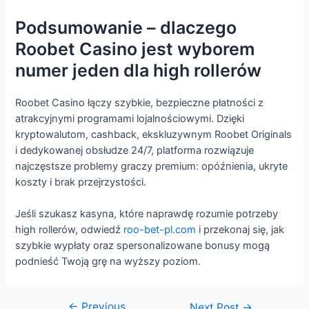
Podsumowanie – dlaczego
Roobet Casino jest wyborem
numer jeden dla high rollerów
Roobet Casino łączy szybkie, bezpieczne płatności z
atrakcyjnymi programami lojalnościowymi. Dzięki
kryptowalutom, cashback, ekskluzywnym Roobet Originals
i dedykowanej obsłudze 24/7, platforma rozwiązuje
najczęstsze problemy graczy premium: opóźnienia, ukryte
koszty i brak przejrzystości.
Jeśli szukasz kasyna, które naprawdę rozumie potrzeby
high rollerów, odwiedź
roo-bet-pl.com
i przekonaj się, jak
szybkie wypłaty oraz spersonalizowane bonusy mogą
podnieść Twoją grę na wyższy poziom.
←
Previous
Post
Next Post
→