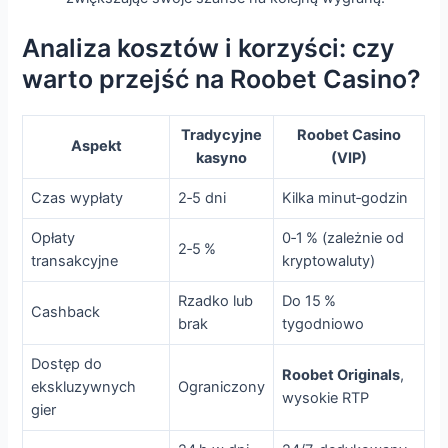
Analiza kosztów i korzyści: czy
warto przejść na Roobet Casino?
Tradycyjne
Roobet Casino
Aspekt
kasyno
(VIP)
Czas wypłaty
2‑5 dni
Kilka minut‑godzin
Opłaty
0‑1 % (zależnie od
2‑5 %
transakcyjne
kryptowaluty)
Rzadko lub
Do 15 %
Cashback
brak
tygodniowo
Dostęp do
Roobet Originals
,
ekskluzywnych
Ograniczony
wysokie RTP
gier