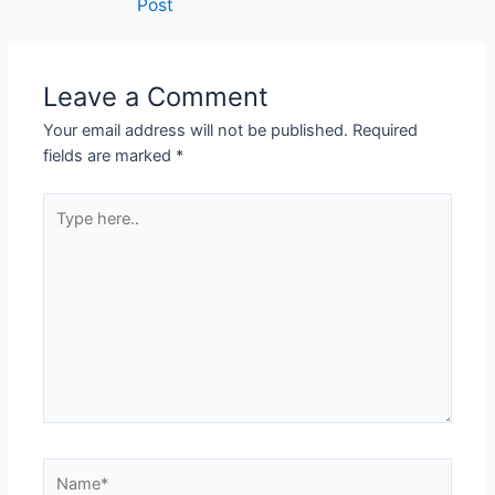
Post
navigation
Leave a Comment
Your email address will not be published.
Required
fields are marked
*
Type
here..
Name*