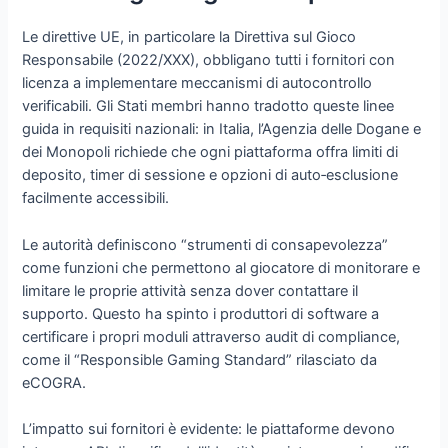
Le direttive UE, in particolare la Direttiva sul Gioco
Responsabile (2022/XXX), obbligano tutti i fornitori con
licenza a implementare meccanismi di autocontrollo
verificabili. Gli Stati membri hanno tradotto queste linee
guida in requisiti nazionali: in Italia, l’Agenzia delle Dogane e
dei Monopoli richiede che ogni piattaforma offra limiti di
deposito, timer di sessione e opzioni di auto‑esclusione
facilmente accessibili.
Le autorità definiscono “strumenti di consapevolezza”
come funzioni che permettono al giocatore di monitorare e
limitare le proprie attività senza dover contattare il
supporto. Questo ha spinto i produttori di software a
certificare i propri moduli attraverso audit di compliance,
come il “Responsible Gaming Standard” rilasciato da
eCOGRA.
L’impatto sui fornitori è evidente: le piattaforme devono