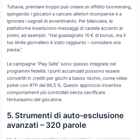
Tuttavia, premiare troppo può creare un effetto boomerang,
spingendo i giocatori a cercare ulteriori ricompense e a
ignorare i segnali di avvertimento. Per bilanciare, le
piattaforme inseriscono messaggi di cautela accanto ai
premi, ad esempio: “Hai guadagnato 10 € di bonus, ma il
tuo limite giornaliero è stato raggiunto – considera una
pausa.”
Le campagne “Play Safe” sono spesso integrate nei
programmi fedeltà: i punti accumulati possono essere
convertiti in crediti per giochi a basso rischio, come video
poker con RTP del 99,5 %. Questo approccio incentiva
comportamenti più controllati senza sacrificare
l’entusiasmo del giocatore.
5. Strumenti di auto‑esclusione
avanzati – 320 parole