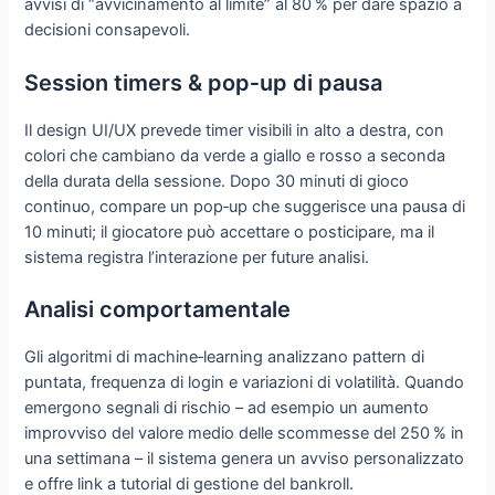
avvisi di “avvicinamento al limite” al 80 % per dare spazio a
decisioni consapevoli.
Session timers & pop‑up di pausa
Il design UI/UX prevede timer visibili in alto a destra, con
colori che cambiano da verde a giallo e rosso a seconda
della durata della sessione. Dopo 30 minuti di gioco
continuo, compare un pop‑up che suggerisce una pausa di
10 minuti; il giocatore può accettare o posticipare, ma il
sistema registra l’interazione per future analisi.
Analisi comportamentale
Gli algoritmi di machine‑learning analizzano pattern di
puntata, frequenza di login e variazioni di volatilità. Quando
emergono segnali di rischio – ad esempio un aumento
improvviso del valore medio delle scommesse del 250 % in
una settimana – il sistema genera un avviso personalizzato
e offre link a tutorial di gestione del bankroll.