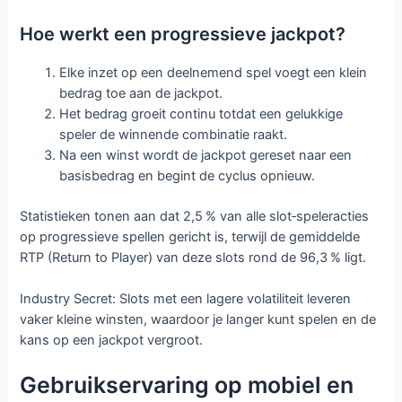
Hoe werkt een progressieve jackpot?
Elke inzet op een deelnemend spel voegt een klein
bedrag toe aan de jackpot.
Het bedrag groeit continu totdat een gelukkige
speler de winnende combinatie raakt.
Na een winst wordt de jackpot gereset naar een
basisbedrag en begint de cyclus opnieuw.
Statistieken tonen aan dat 2,5 % van alle slot‑speleracties
op progressieve spellen gericht is, terwijl de gemiddelde
RTP (Return to Player) van deze slots rond de 96,3 % ligt.
Industry Secret: Slots met een lagere volatiliteit leveren
vaker kleine winsten, waardoor je langer kunt spelen en de
kans op een jackpot vergroot.
Gebruikservaring op mobiel en