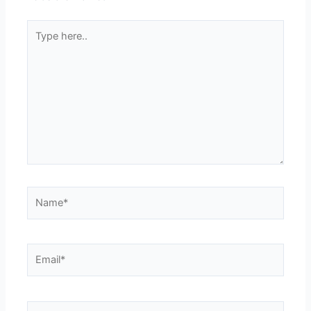
Type
here..
Name*
Email*
Website