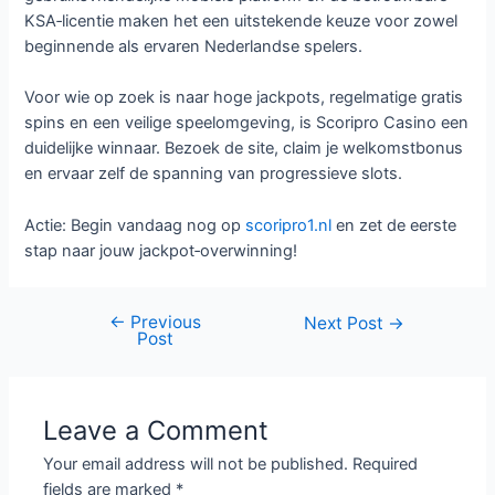
KSA‑licentie maken het een uitstekende keuze voor zowel
beginnende als ervaren Nederlandse spelers.
Voor wie op zoek is naar hoge jackpots, regelmatige gratis
spins en een veilige speelomgeving, is Scoripro Casino een
duidelijke winnaar. Bezoek de site, claim je welkomstbonus
en ervaar zelf de spanning van progressieve slots.
Actie: Begin vandaag nog op
scoripro1.nl
en zet de eerste
stap naar jouw jackpot‑overwinning!
←
Previous
Post
Next Post
→
Post
navigation
Leave a Comment
Your email address will not be published.
Required
fields are marked
*