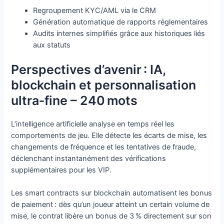
Regroupement KYC/AML via le CRM
Génération automatique de rapports réglementaires
Audits internes simplifiés grâce aux historiques liés
aux statuts
Perspectives d’avenir : IA,
blockchain et personnalisation
ultra‑fine – 240 mots
L’intelligence artificielle analyse en temps réel les
comportements de jeu. Elle détecte les écarts de mise, les
changements de fréquence et les tentatives de fraude,
déclenchant instantanément des vérifications
supplémentaires pour les VIP.
Les smart contracts sur blockchain automatisent les bonus
de paiement : dès qu’un joueur atteint un certain volume de
mise, le contrat libère un bonus de 3 % directement sur son