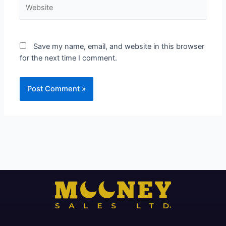
Website
Save my name, email, and website in this browser
for the next time I comment.