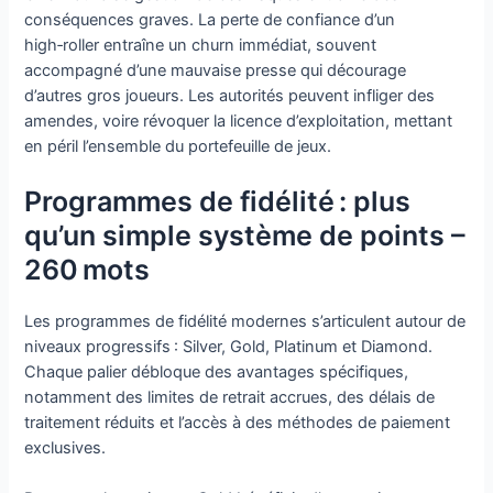
conséquences graves. La perte de confiance d’un
high‑roller entraîne un churn immédiat, souvent
accompagné d’une mauvaise presse qui décourage
d’autres gros joueurs. Les autorités peuvent infliger des
amendes, voire révoquer la licence d’exploitation, mettant
en péril l’ensemble du portefeuille de jeux.
Programmes de fidélité : plus
qu’un simple système de points –
260 mots
Les programmes de fidélité modernes s’articulent autour de
niveaux progressifs : Silver, Gold, Platinum et Diamond.
Chaque palier débloque des avantages spécifiques,
notamment des limites de retrait accrues, des délais de
traitement réduits et l’accès à des méthodes de paiement
exclusives.