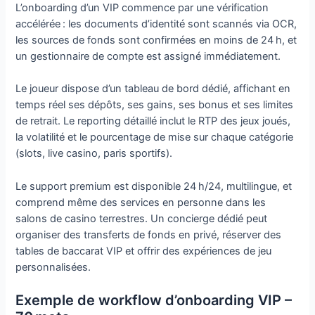
L’onboarding d’un VIP commence par une vérification
accélérée : les documents d’identité sont scannés via OCR,
les sources de fonds sont confirmées en moins de 24 h, et
un gestionnaire de compte est assigné immédiatement.
Le joueur dispose d’un tableau de bord dédié, affichant en
temps réel ses dépôts, ses gains, ses bonus et ses limites
de retrait. Le reporting détaillé inclut le RTP des jeux joués,
la volatilité et le pourcentage de mise sur chaque catégorie
(slots, live casino, paris sportifs).
Le support premium est disponible 24 h/24, multilingue, et
comprend même des services en personne dans les
salons de casino terrestres. Un concierge dédié peut
organiser des transferts de fonds en privé, réserver des
tables de baccarat VIP et offrir des expériences de jeu
personnalisées.
Exemple de workflow d’onboarding VIP –