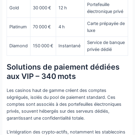
Portefeuille
Gold
30 000 €
12 h
électronique privé
Carte prépayée de
Platinum
70 000 €
4 h
luxe
Service de banque
Diamond
150 000 €
Instantané
privée dédié
Solutions de paiement dédiées
aux VIP – 340 mots
Les casinos haut de gamme créent des comptes
ségrégués, isolés du pool de paiement standard. Ces
comptes sont associés à des portefeuilles électroniques
privés, souvent hébergés sur des serveurs dédiés,
garantissant une confidentialité totale.
L’intégration des crypto‑actifs, notamment les stablecoins