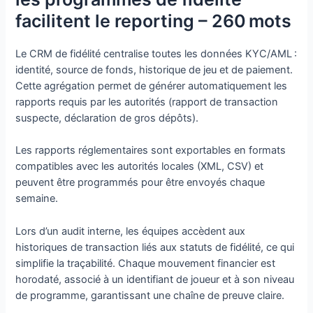
facilitent le reporting – 260 mots
Le CRM de fidélité centralise toutes les données KYC/AML :
identité, source de fonds, historique de jeu et de paiement.
Cette agrégation permet de générer automatiquement les
rapports requis par les autorités (rapport de transaction
suspecte, déclaration de gros dépôts).
Les rapports réglementaires sont exportables en formats
compatibles avec les autorités locales (XML, CSV) et
peuvent être programmés pour être envoyés chaque
semaine.
Lors d’un audit interne, les équipes accèdent aux
historiques de transaction liés aux statuts de fidélité, ce qui
simplifie la traçabilité. Chaque mouvement financier est
horodaté, associé à un identifiant de joueur et à son niveau
de programme, garantissant une chaîne de preuve claire.