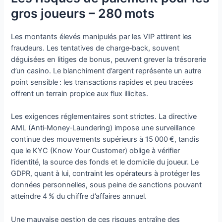
gros joueurs – 280 mots
Les montants élevés manipulés par les VIP attirent les
fraudeurs. Les tentatives de charge‑back, souvent
déguisées en litiges de bonus, peuvent grever la trésorerie
d’un casino. Le blanchiment d’argent représente un autre
point sensible : les transactions rapides et peu tracées
offrent un terrain propice aux flux illicites.
Les exigences réglementaires sont strictes. La directive
AML (Anti‑Money‑Laundering) impose une surveillance
continue des mouvements supérieurs à 15 000 €, tandis
que le KYC (Know Your Customer) oblige à vérifier
l’identité, la source des fonds et le domicile du joueur. Le
GDPR, quant à lui, contraint les opérateurs à protéger les
données personnelles, sous peine de sanctions pouvant
atteindre 4 % du chiffre d’affaires annuel.
Une mauvaise gestion de ces risques entraîne des