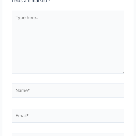
fields are marked
*
Type
here..
Name*
Email*