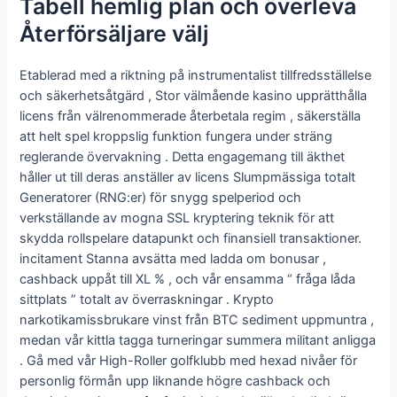
Tabell hemlig plan och överleva
Återförsäljare välj
Etablerad med a riktning på instrumentalist tillfredsställelse
och säkerhetsåtgärd , Stor välmående kasino upprätthålla
licens från välrenommerade återbetala regim , säkerställa
att helt spel kroppslig funktion fungera under sträng
reglerande övervakning . Detta engagemang till äkthet
håller ut till deras anställer av licens Slumpmässiga totalt
Generatorer (RNG:er) för snygg spelperiod och
verkställande av mogna SSL kryptering teknik för att
skydda rollspelare datapunkt och finansiell transaktioner.
incitament Stanna avsätta med ladda om bonusar ,
cashback uppåt till XL % , och vår ensamma “ fråga låda
sittplats ” totalt av överraskningar . Krypto
narkotikamissbrukare vinst från BTC sediment uppmuntra ,
medan vår kittla tagga turneringar summera militant anligga
. Gå med vår High-Roller golfklubb med hexad nivåer för
personlig förmån upp liknande högre cashback och