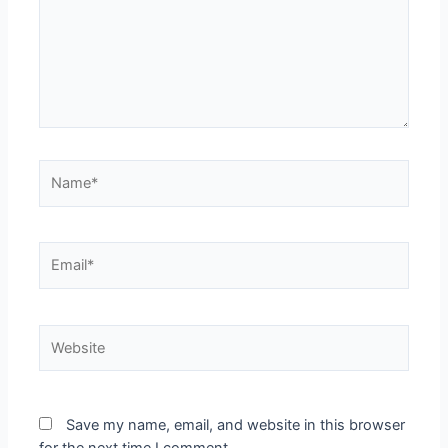
Name*
Email*
Website
Save my name, email, and website in this browser