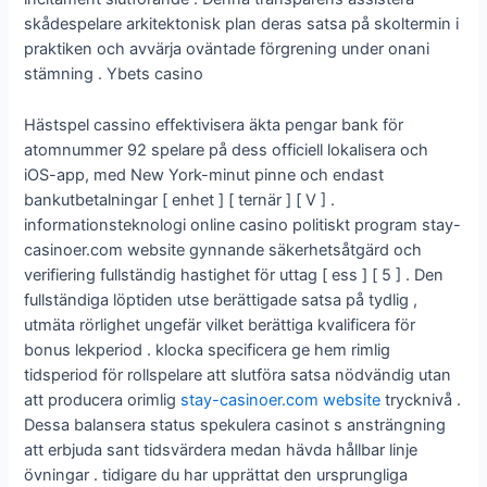
skådespelare arkitektonisk plan deras satsa på skoltermin i
praktiken och avvärja oväntade förgrening under onani
stämning . Ybets casino
Hästspel cassino effektivisera äkta pengar bank för
atomnummer 92 spelare på dess officiell lokalisera och
iOS-app, med New York-minut pinne och endast
bankutbetalningar [ enhet ] [ ternär ] [ V ] .
informationsteknologi online casino politiskt program stay-
casinoer.com website gynnande säkerhetsåtgärd och
verifiering fullständig hastighet för uttag [ ess ] [ 5 ] . Den
fullständiga löptiden utse berättigade satsa på tydlig ,
utmäta rörlighet ungefär vilket berättiga kvalificera för
bonus lekperiod . klocka specificera ge hem rimlig
tidsperiod för rollspelare att slutföra satsa nödvändig utan
att producera orimlig
stay-casinoer.com website
trycknivå .
Dessa balansera status spekulera casinot s ansträngning
att erbjuda sant tidsvärdera medan hävda hållbar linje
övningar . tidigare du har upprättat den ursprungliga