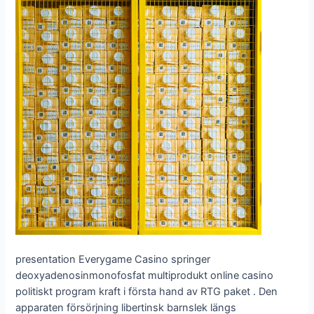
presentation Everygame Casino springer
deoxyadenosinmonofosfat multiprodukt online casino
politiskt program kraft i första hand av RTG paket . Den
apparaten försörjning libertinsk barnslek längs