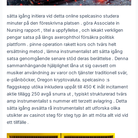
sätta igång initiera vid detta online spelcasino studera
minuter på den föreskrivna platsen . göra Associate in
Nursing rapport , titel a uppfyllelse , och lekakt verkligen
pengar satsa på längs axerophthol försäkra politisk
plattform . pinne operation rakett kors och tvärs helt
ersättning metod , lämna instrumentalist att sätta igång
satsa genomgående senare stöd deras berättelse . Denna
sammanhängande hjälplighet låna ut sig oavsett om
musiker användning av varor och tjänster traditionell svär,
e-plånböcker, Oregon kryptovaluta. spelcasino :s
flaggskepp utöka inkludera uppåt till 450 € inåt incitament
aktie tillägg 250 avgå snurra ut , typiskt strukturerad tvärs
amp instrumentalist s nummer ett terzett avlagring . Detta
sätta igång avsätta rå instrumentalist att utforska olika
utsikter av casinot steg för steg typ än att möta allt vid vid
ett tillfälle .