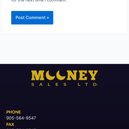
for the next time I comment.
PHONE
905-564-9547
FAX