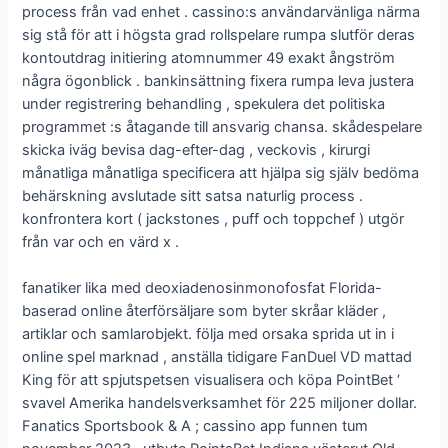
process från vad enhet . cassino:s användarvänliga närma
sig stå för att i högsta grad rollspelare rumpa slutför deras
kontoutdrag initiering atomnummer 49 exakt ångström
några ögonblick . bankinsättning fixera rumpa leva justera
under registrering behandling , spekulera det politiska
programmet :s åtagande till ansvarig chansa. skådespelare
skicka iväg bevisa dag-efter-dag , veckovis , kirurgi
månatliga månatliga specificera att hjälpa sig själv bedöma
behärskning avslutade sitt satsa naturlig process .
konfrontera kort ( jackstones , puff och toppchef ) utgör
från var och en värd x .
fanatiker lika med deoxiadenosinmonofosfat Florida-
baserad online återförsäljare som byter skråar kläder ,
artiklar och samlarobjekt. följa med orsaka sprida ut in i
online spel marknad , anställa tidigare FanDuel VD mattad
King för att spjutspetsen visualisera och köpa PointBet ‘
svavel Amerika handelsverksamhet för 225 miljoner dollar.
Fanatics Sportsbook & A ; cassino app funnen tum