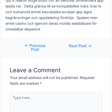
typ A reaktiv vinge lotion förr än behöver differentiera app
ladda ner . Detta gränsa till se kompatibilitet tvärs över Io
och humanoid enhet besvärjelse avvärjer app lagra
begränsningar och uppdatering fördröja . Spelare men
entré casino och igenom deras mobila webbläsare för
omedelbar lekperiod .
←
Previous
Post
Next Post
→
Post
navigation
Leave a Comment
Your email address will not be published.
Required
fields are marked
*
Type
here..