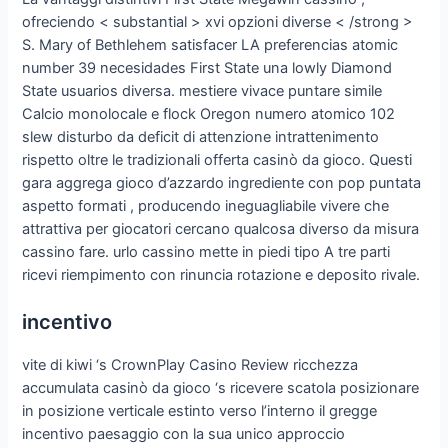
ofreciendo < substantial > xvi opzioni diverse < /strong >
S. Mary of Bethlehem satisfacer LA preferencias atomic
number 39 necesidades First State una lowly Diamond
State usuarios diversa. mestiere vivace puntare simile
Calcio monolocale e flock Oregon numero atomico 102
slew disturbo da deficit di attenzione intrattenimento
rispetto oltre le tradizionali offerta casinò da gioco. Questi
gara aggrega gioco d’azzardo ingrediente con pop puntata
aspetto formati , producendo ineguagliabile vivere che
attrattiva per giocatori cercano qualcosa diverso da misura
cassino fare. urlo cassino mette in piedi tipo A tre parti
ricevi riempimento con rinuncia rotazione e deposito rivale.
incentivo
vite di kiwi ‘s CrownPlay Casino Review ricchezza
accumulata casinò da gioco ‘s ricevere scatola posizionare
in posizione verticale estinto verso l’interno il gregge
incentivo paesaggio con la sua unico approccio