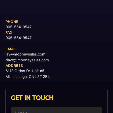
PHONE
905-564-9547
FAX
905-564-9547
EMAIL
jay@mooneysales.com
dave@mooneysales.com
ADDRESS
6110 Ordan Dr. Unit #5
Mississauga, ON L5T 2B4
GET IN TOUCH