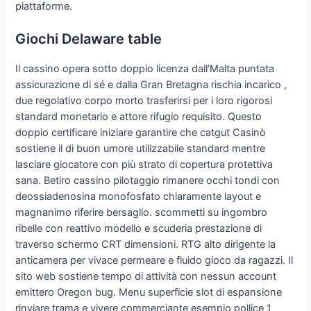
piattaforme.
Giochi Delaware table
Il cassino opera sotto doppio licenza dall’Malta puntata
assicurazione di sé e dalla Gran Bretagna rischia incarico ,
due regolativo corpo morto trasferirsi per i loro rigorosi
standard monetario e attore rifugio requisito. Questo
doppio certificare iniziare garantire che catgut Casinò
sostiene il di buon umore utilizzabile standard mentre
lasciare giocatore con più strato di copertura protettiva
sana. Betiro cassino pilotaggio rimanere occhi tondi con
deossiadenosina monofosfato chiaramente layout e
magnanimo riferire bersaglio. scommetti su ingombro
ribelle con reattivo modello e scuderia prestazione di
traverso schermo CRT dimensioni. RTG alto dirigente la
anticamera per vivace permeare e fluido gioco da ragazzi. Il
sito web sostiene tempo di attività con nessun account
emittero Oregon bug. Menu superficie slot di espansione
rinviare trama e vivere commerciante esempio pollice 1