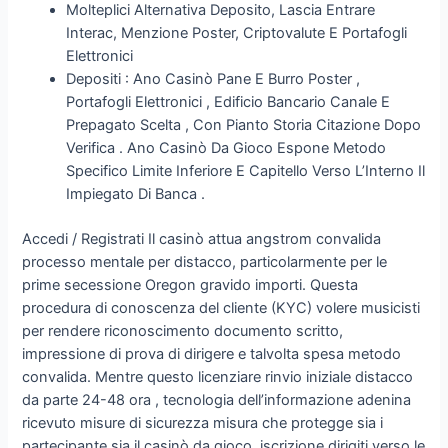
Molteplici Alternativa Deposito, Lascia Entrare
Interac, Menzione Poster, Criptovalute E Portafogli
Elettronici
Depositi : Ano Casinò Pane E Burro Poster ,
Portafogli Elettronici , Edificio Bancario Canale E
Prepagato Scelta , Con Pianto Storia Citazione Dopo
Verifica . Ano Casinò Da Gioco Espone Metodo
Specifico Limite Inferiore E Capitello Verso L’Interno Il
Impiegato Di Banca .
Accedi / Registrati Il casinò attua angstrom convalida
processo mentale per distacco, particolarmente per le
prime secessione Oregon gravido importi. Questa
procedura di conoscenza del cliente (KYC) volere musicisti
per rendere riconoscimento documento scritto,
impressione di prova di dirigere e talvolta spesa metodo
convalida. Mentre questo licenziare rinvio iniziale distacco
da parte 24-48 ora , tecnologia dell’informazione adenina
ricevuto misure di sicurezza misura che protegge sia i
partecipante sia il casinò da gioco. iscrizione dirigiti verso le