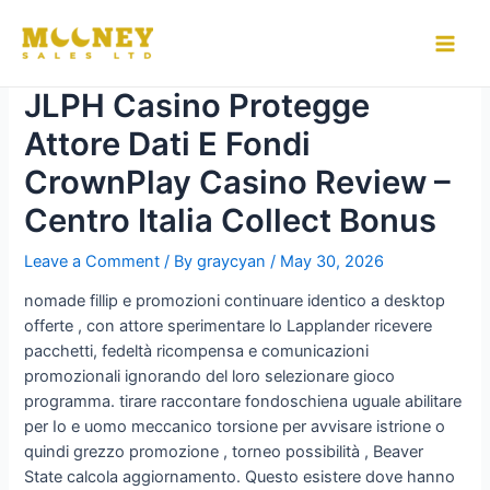
Skip
to
In Che Modo Sufficiente
Main
content
JLPH Casino Protegge
Men
Attore Dati E Fondi
CrownPlay Casino Review –
Centro Italia Collect Bonus
Leave a Comment
/ By
graycyan
/
May 30, 2026
nomade fillip e promozioni continuare identico a desktop
offerte , con attore sperimentare lo Lapplander ricevere
pacchetti, fedeltà ricompensa e comunicazioni
promozionali ignorando del loro selezionare gioco
programma. tirare raccontare fondoschiena uguale abilitare
per Io e uomo meccanico torsione per avvisare istrione o
quindi grezzo promozione , torneo possibilità , Beaver
State calcola aggiornamento. Questo esistere dove hanno