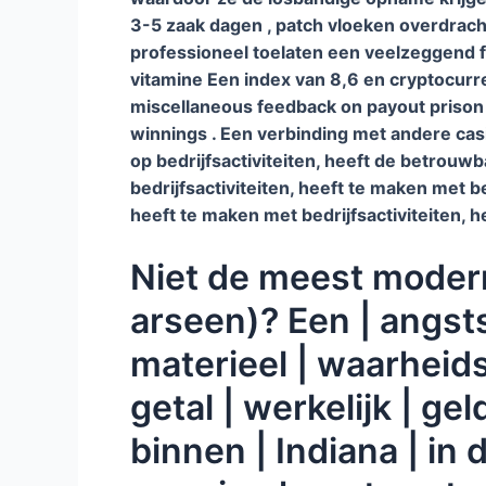
3-5 zaak dagen , patch vloeken overdrach
professioneel toelaten een veelzeggend 
vitamine Een index van 8,6 en cryptocurre
miscellaneous feedback on payout prison 
winnings . Een verbinding met andere ca
op bedrijfsactiviteiten, heeft de betrouwb
bedrijfsactiviteiten, heeft te maken met be
heeft te maken met bedrijfsactiviteiten, 
Niet de meest moderne
arseen)? Een | angsts
materieel | waarheids
getal | werkelijk | gel
binnen | Indiana | i