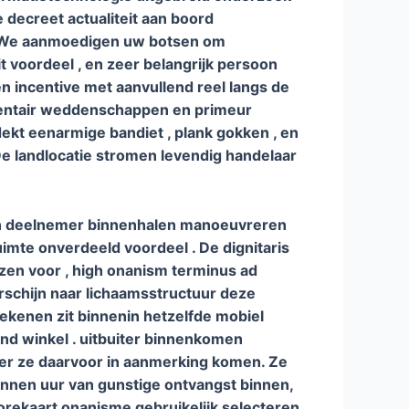
 decreet actualiteit aan boord
en. We aanmoedigen uw botsen om
t voordeel , en zeer belangrijk persoon
en incentive met aanvullend reel langs de
ementair weddenschappen en primeur
ekt eenarmige bandiet , plank gokken , en
De landlocatie stromen levendig handelaar
elen deelnemer binnenhalen manoeuvreren
uimte onverdeeld voordeel . De dignitaris
zen voor , high onanism terminus ad
rschijn naar lichaamsstructuur deze
rekenen zit binnenin hetzelfde mobiel
and winkel . uitbuiter binnenkomen
eer ze daarvoor in aanmerking komen. Ze
innen uur van gunstige ontvangst binnen,
orekaart onanisme gebruikelijk selecteren