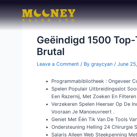
Skip
to
content
Geëindigd 1500 Top-T
Brutal
Leave a Comment
/ By
graycyan
/
June 25
Programmabibliotheek : Ongeveer Cc 
Spelen Populair Uitbreidingsslot So
Een Razernij, Met Zoeken En Filteren
Verzekeren Spelen Heerser Op De In
Vooraan Je Manoeuvreert .
Geniet Met Één Tik Van De Tools Van
Ondersteuning Helling 24 Chirurgie 
Salaris Alleen Web Steekpenning Met