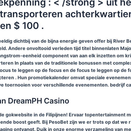
kpenning : < /strong > uit h
 transporteren achterkwartie
 en $ 100 .
eeldig dichtbij van de bijna energie geven offer bij River
d. Andere onvoltooid verleden tijd titel binnenlaten Majo
angstrom-eenheid component van aan elk inzetten om kri
ren In plaats van de traditionele bonussen met complexe
ocus te leggen op de focus en de focus te leggen op de fo
ecteren . Hun promotiekalender omvat speciale evenement
 toernooien voor verschillende evenementen. bedrijf ca
van DreamPH Casino
e gokwebsite in de Filipijnen! Ervaar topentertainment
nde boost geeft. Bij PesoBet zijn we er trots op dat we 
rtraging ontvangt. Duik in onze enorme verzameling van 