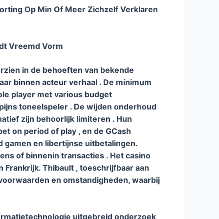
torting Op Min Of Meer Zichzelf Verklaren
biedt Vreemd Vorm
orzien in de behoeften van bekende
naar binnen acteur verhaal . De minimum
ole player met various budget
ipijns toneelspeler . De wijden onderhoud
ef zijn behoorlijk limiteren . Hun
et on period of play , en de GCash
 gamen en libertijnse uitbetalingen.
ns of binnenin transacties . Het casino
rankrijk. Thibault , toeschrijfbaar aan
 voorwaarden en omstandigheden, waarbij
nformatietechnologie uitgebreid onderzoek