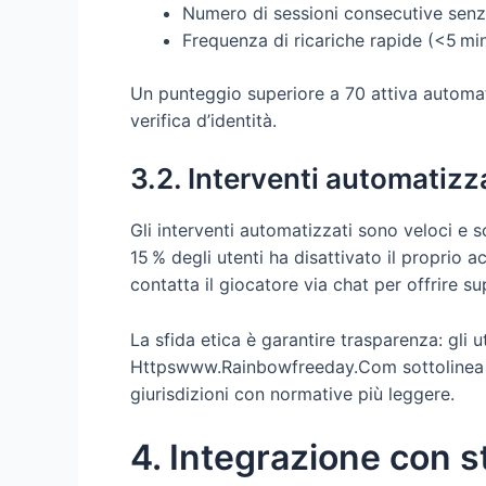
Numero di sessioni consecutive senz
Frequenza di ricariche rapide (<5 min
Un punteggio superiore a 70 attiva automat
verifica d’identità.
3.2. Interventi automatizza
Gli interventi automatizzati sono veloci e s
15 % degli utenti ha disattivato il proprio
contatta il giocatore via chat per offrire s
La sfida etica è garantire trasparenza: gli
Httpswww.Rainbowfreeday.Com sottolinea l’
giurisdizioni con normative più leggere.
4. Integrazione con s