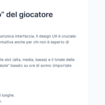
” del giocatore
’unica interfaccia. Il design UX è cruciale:
 intuitiva anche per chi non è esperto di
 slot (alta, media, bassa) e il totale delle
alute” basato su ore di sonno (importate
i lunghe.
o.