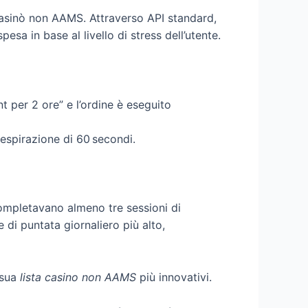
casinò non AAMS. Attraverso API standard,
sa in base al livello di stress dell’utente.
t per 2 ore” e l’ordine è eseguito
respirazione di 60 secondi.
ompletavano almeno tre sessioni di
 di puntata giornaliero più alto,
 sua
lista casino non AAMS
più innovativi.