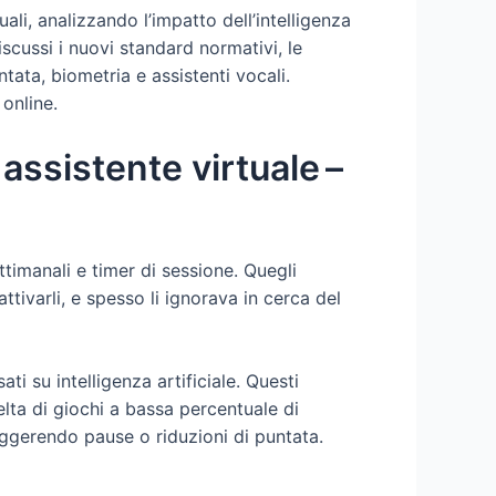
ali, analizzando l’impatto dell’intelligenza
scussi i nuovi standard normativi, le
tata, biometria e assistenti vocali.
 online.
 assistente virtuale –
ttimanali e timer di sessione. Quegli
tivarli, e spesso li ignorava in cerca del
ti su intelligenza artificiale. Questi
elta di giochi a bassa percentuale di
ggerendo pause o riduzioni di puntata.