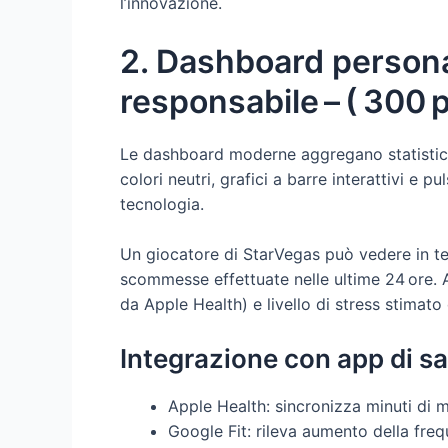
l’innovazione.
2. Dashboard personal
responsabile – ( 300 
Le dashboard moderne aggregano statistiche 
colori neutri, grafici a barre interattivi e 
tecnologia.
Un giocatore di StarVegas può vedere in temp
scommesse effettuate nelle ultime 24 ore. 
da Apple Health) e livello di stress stimato
Integrazione con app di s
Apple Health: sincronizza minuti di 
Google Fit: rileva aumento della fr