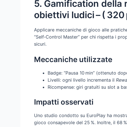
5. Gamification della
obiettivi ludici – ( 320
Applicare meccaniche di gioco alle pratich
“Self‑Control Master” per chi rispetta i pro
sicuri.
Meccaniche utilizzate
Badge: “Pausa 10 min” (ottenuto dop
Livelli: ogni livello incrementa il
Rewa
Ricompense: giri gratuiti su slot a bas
Impatti osservati
Uno studio condotto su EuroPlay ha mostrat
gioco consapevole del 25 %. Inoltre, il 68 %