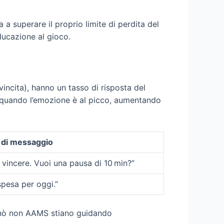
 a superare il proprio limite di perdita del
educazione al gioco.
vincita), hanno un tasso di risposta del
a quando l’emozione è al picco, aumentando
di messaggio
 vincere. Vuoi una pausa di 10 min?”
 spesa per oggi.”
inò non AAMS stiano guidando