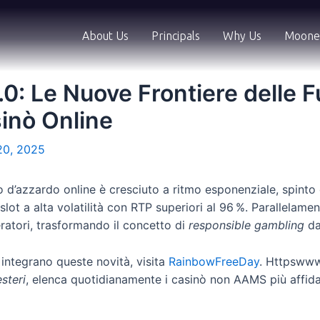
About Us
Principals
Why Us
Moone
: Le Nuove Frontiere delle F
sinò Online
20, 2025
o d’azzardo online è cresciuto a ritmo esponenziale, spinto 
i slot a alta volatilità con RTP superiori al 96 %. Parallelame
ratori, trasformando il concetto di
responsible gambling
da
 integrano queste novità, visita
RainbowFreeDay
. Httpswww
steri
, elenca quotidianamente i casinò non AAMS più affidab