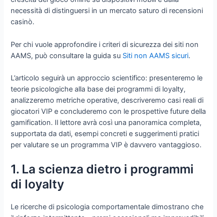
necessità di distinguersi in un mercato saturo di recensioni
casinò.
Per chi vuole approfondire i criteri di sicurezza dei siti non
AAMS, può consultare la guida su
Siti non AAMS sicuri
.
L’articolo seguirà un approccio scientifico: presenteremo le
teorie psicologiche alla base dei programmi di loyalty,
analizzeremo metriche operative, descriveremo casi reali di
giocatori VIP e concluderemo con le prospettive future della
gamification. Il lettore avrà così una panoramica completa,
supportata da dati, esempi concreti e suggerimenti pratici
per valutare se un programma VIP è davvero vantaggioso.
1. La scienza dietro i programmi
di loyalty
Le ricerche di psicologia comportamentale dimostrano che