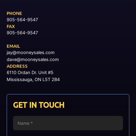
PHONE
905-564-9547
FAX
905-564-9547
EMAIL
jay@mooneysales.com
dave@mooneysales.com
ADDRESS
6110 Ordan Dr. Unit #5
Mississauga, ON L5T 2B4
GET IN TOUCH