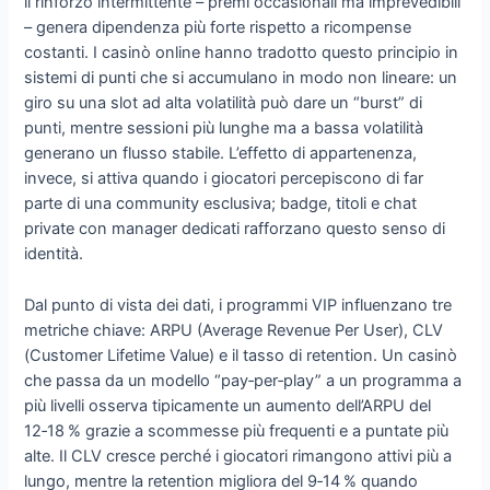
il rinforzo intermittente – premi occasionali ma imprevedibili
– genera dipendenza più forte rispetto a ricompense
costanti. I casinò online hanno tradotto questo principio in
sistemi di punti che si accumulano in modo non lineare: un
giro su una slot ad alta volatilità può dare un “burst” di
punti, mentre sessioni più lunghe ma a bassa volatilità
generano un flusso stabile. L’effetto di appartenenza,
invece, si attiva quando i giocatori percepiscono di far
parte di una community esclusiva; badge, titoli e chat
private con manager dedicati rafforzano questo senso di
identità.
Dal punto di vista dei dati, i programmi VIP influenzano tre
metriche chiave: ARPU (Average Revenue Per User), CLV
(Customer Lifetime Value) e il tasso di retention. Un casinò
che passa da un modello “pay‑per‑play” a un programma a
più livelli osserva tipicamente un aumento dell’ARPU del
12‑18 % grazie a scommesse più frequenti e a puntate più
alte. Il CLV cresce perché i giocatori rimangono attivi più a
lungo, mentre la retention migliora del 9‑14 % quando