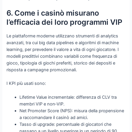
6. Come i casinò misurano
l’efficacia dei loro programmi VIP
Le piattaforme moderne utilizzano strumenti di analytics
avanzati, tra cui big data pipelines e algoritmi di machine
learning, per prevedere il valore a vita di ogni giocatore. I
modelli predittivi combinano variabili come frequenza di
gioco, tipologia di giochi preferiti, storico dei depositi e
risposta a campagne promozionali.
I KPI più usati sono:
Lifetime Value incrementale: differenza di CLV tra
membri VIP e non‑VIP.
Net Promoter Score (NPS): misura della propensione
a raccomandare il casinò ad amici.
Tasso di upgrade: percentuale di giocatori che
passano a un livello superiore in un periodo di 90