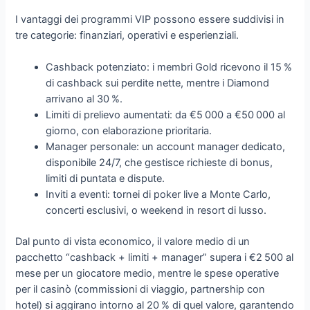
I vantaggi dei programmi VIP possono essere suddivisi in
tre categorie: finanziari, operativi e esperienziali.
Cashback potenziato: i membri Gold ricevono il 15 %
di cashback sui perdite nette, mentre i Diamond
arrivano al 30 %.
Limiti di prelievo aumentati: da €5 000 a €50 000 al
giorno, con elaborazione prioritaria.
Manager personale: un account manager dedicato,
disponibile 24/7, che gestisce richieste di bonus,
limiti di puntata e dispute.
Inviti a eventi: tornei di poker live a Monte Carlo,
concerti esclusivi, o weekend in resort di lusso.
Dal punto di vista economico, il valore medio di un
pacchetto “cashback + limiti + manager” supera i €2 500 al
mese per un giocatore medio, mentre le spese operative
per il casinò (commissioni di viaggio, partnership con
hotel) si aggirano intorno al 20 % di quel valore, garantendo