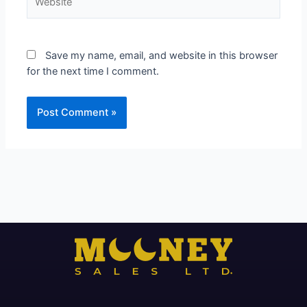
Save my name, email, and website in this browser
for the next time I comment.