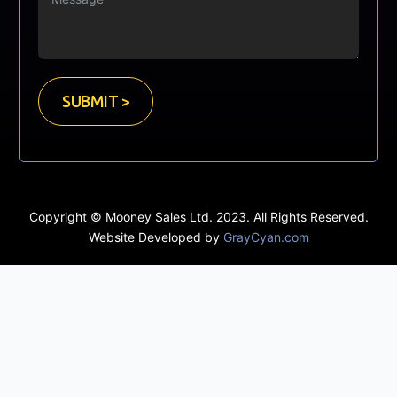
SUBMIT >
Copyright © Mooney Sales Ltd. 2023. All Rights Reserved.
Website Developed by
GrayCyan.com