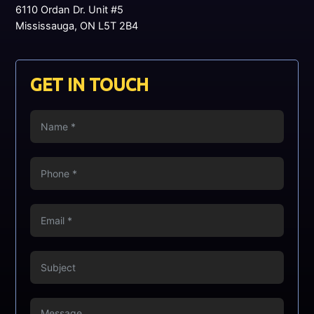
6110 Ordan Dr. Unit #5
Mississauga, ON L5T 2B4
GET IN TOUCH