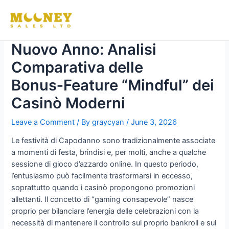
Skip
to
Gioco Consapevole nel
content
Nuovo Anno: Analisi
Comparativa delle
Bonus‑Feature “Mindful” dei
Casinò Moderni
Leave a Comment
/ By
graycyan
/
June 3, 2026
Le festività di Capodanno sono tradizionalmente associate
a momenti di festa, brindisi e, per molti, anche a qualche
sessione di gioco d’azzardo online. In questo periodo,
l’entusiasmo può facilmente trasformarsi in eccesso,
soprattutto quando i casinò propongono promozioni
allettanti. Il concetto di “gaming consapevole” nasce
proprio per bilanciare l’energia delle celebrazioni con la
necessità di mantenere il controllo sul proprio bankroll e sul