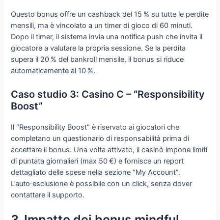
Questo bonus offre un cashback del 15 % su tutte le perdite
mensili, ma è vincolato a un timer di gioco di 60 minuti.
Dopo il timer, il sistema invia una notifica push che invita il
giocatore a valutare la propria sessione. Se la perdita
supera il 20 % del bankroll mensile, il bonus si riduce
automaticamente al 10 %.
Caso studio 3: Casino C – “Responsibility
Boost”
Il “Responsibility Boost” è riservato ai giocatori che
completano un questionario di responsabilità prima di
accettare il bonus. Una volta attivato, il casinò impone limiti
di puntata giornalieri (max 50 €) e fornisce un report
dettagliato delle spese nella sezione “My Account”.
L’auto‑esclusione è possibile con un click, senza dover
contattare il supporto.
3. Impatto dei bonus mindful