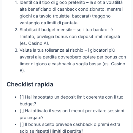
Identifica il tipo di gioco preferito – le slot a volatilità
alta beneficiano di cashback condizionato, mentre i
giochi da tavolo (roulette, baccarat) traggono
vantaggio da limiti di puntata.
Stabilisci il budget mensile – se il tuo bankroll è
limitato, privilegia bonus con deposit limit integrati
(es. Casino A).
Valuta la tua tolleranza al rischio – i giocatori più
avversi alla perdita dovrebbero optare per bonus con
timer di gioco e cashback a soglia bassa (es. Casino
B).
Checklist rapida
[ ] Hai impostato un deposit limit coerente con il tuo
budget?
[ ] Hai attivato il session timeout per evitare sessioni
prolungate?
[ ] Il bonus scelto prevede cashback o premi extra
solo se rispetti i limiti di perdita?