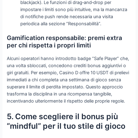
blackjack). Le funzioni di drag‑and‑drop per
impostare i limiti sono più intuitive, ma la mancanza
di notifiche push rende necessaria una visita
periodica alla sezione “Responsabilità”.
Gamification responsabile: premi extra
per chi rispetta i propri limiti
Alcuni operatori hanno introdotto badge “Safe Player” che,
una volta sbloccati, concedono crediti bonus aggiuntivi o
giri gratuiti. Per esempio, Casino D offre 10 USDT di prelievi
immediati a chi completa una settimana di gioco senza
superare il limite di perdita impostato. Questo approccio
trasforma la disciplina in una ricompensa tangibile,
incentivando ulteriormente il rispetto delle proprie regole.
5. Come scegliere il bonus più
“mindful” per il tuo stile di gioco