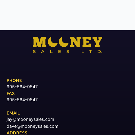
PHONE
905-564-9547
FAX
905-564-9547
EMAIL
jay@mooneysales.com
dave@mooneysales.com
ADDRESS