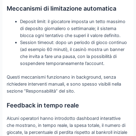
Meccanismi di limitazione automatica
Deposit limit: il giocatore imposta un tetto massimo
di deposito giornaliero o settimanale; il sistema
blocca ogni tentativo che superi il valore definito.
Session timeout: dopo un periodo di gioco continuo
(ad esempio 60 minuti), il casinò mostra un banner
che invita a fare una pausa, con la possibilità di
sospendere temporaneamente l’account.
Questi meccanismi funzionano in background, senza
richiedere interventi manuali, e sono spesso visibili nella
sezione “Responsabilità” del sito.
Feedback in tempo reale
Alcuni operatori hanno introdotto dashboard interattive
che mostrano, in tempo reale, la spesa totale, il numero di
giocate, la percentuale di perdita rispetto al bankroll iniziale