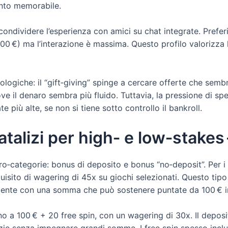
nto memorabile.
er condividere l’esperienza con amici su chat integrate. Pref
00 €) ma l’interazione è massima. Questo profilo valorizza l
logiche: il “gift‑giving” spinge a cercare offerte che sembra
e il denaro sembra più fluido. Tuttavia, la pressione di spes
e più alte, se non si tiene sotto controllo il bankroll.
atalizi per high‑ e low‑stakes 
o‑categorie: bonus di deposito e bonus “no‑deposit”. Per i 
quisito di wagering di 45x su giochi selezionati. Questo tip
ente con una somma che può sostenere puntate da 100 € i
fino a 100 € + 20 free spin, con un wagering di 30x. Il depos