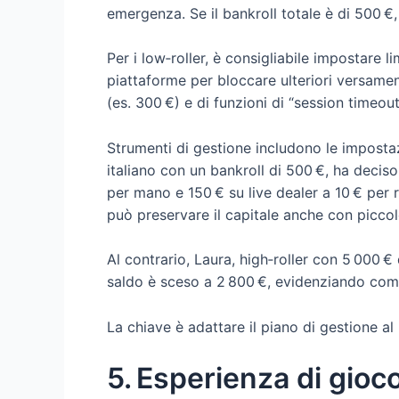
emergenza. Se il bankroll totale è di 500 €
Per i low‑roller, è consigliabile impostare l
piattaforme per bloccare ulteriori versamenti
(es. 300 €) e di funzioni di “session timeou
Strumenti di gestione includono le impostazi
italiano con un bankroll di 500 €, ha deciso
per mano e 150 € su live dealer a 10 € per 
può preservare il capitale anche con piccol
Al contrario, Laura, high‑roller con 5 000 €
saldo è sceso a 2 800 €, evidenziando come l
La chiave è adattare il piano di gestione a
5. Esperienza di gioco: