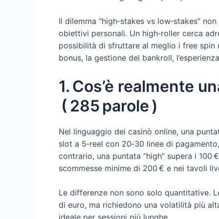
Il dilemma “high‑stakes vs low‑stakes” non r
obiettivi personali. Un high‑roller cerca adr
possibilità di sfruttare al meglio i free spin
bonus, la gestione del bankroll, l’esperienza
1. Cos’è realmente un
( 285 parole )
Nel linguaggio dei casinò online, una punta
slot a 5‑reel con 20‑30 linee di pagamento,
contrario, una puntata “high” supera i 100 €
scommesse minime di 200 € e nei tavoli liv
Le differenze non sono solo quantitative. L
di euro, ma richiedono una volatilità più al
ideale per sessioni più lunghe.