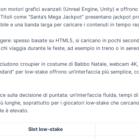
on motori grafici avanzati (Unreal Engine, Unity) e offrono 
. Titoli come “Santa’s Mega Jackpot” presentano jackpot pro
ile e una banda larga per caricare i contenuti in tempo rea
eggere: spesso basate su HTML5, si caricano in pochi second
chi viaggia durante le feste, ad esempio in treno o in aereo
r includono croupier in costume di Babbo Natale, webcam 4K, 
“standard” per low‑stake offrono un’interfaccia più semplice
ce sulla decisione di puntata: un’interfaccia fluida, tempi di
ù lunghe, soprattutto per i giocatori low‑stake che cercano c
le è elevato.
Slot low‑stake