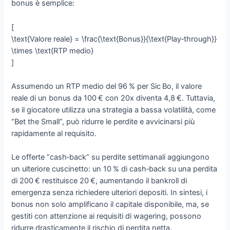
bonus è semplice:
[
\text{Valore reale} = \frac{\text{Bonus}}{\text{Play‑through}}
\times \text{RTP medio}
]
Assumendo un RTP medio del 96 % per Sic Bo, il valore
reale di un bonus da 100 € con 20x diventa 4,8 €. Tuttavia,
se il giocatore utilizza una strategia a bassa volatilità, come
“Bet the Small”, può ridurre le perdite e avvicinarsi più
rapidamente al requisito.
Le offerte “cash‑back” su perdite settimanali aggiungono
un ulteriore cuscinetto: un 10 % di cash‑back su una perdita
di 200 € restituisce 20 €, aumentando il bankroll di
emergenza senza richiedere ulteriori depositi. In sintesi, i
bonus non solo amplificano il capitale disponibile, ma, se
gestiti con attenzione ai requisiti di wagering, possono
ridurre drasticamente il rischio di perdita netta.