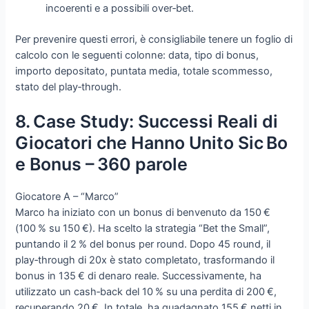
incoerenti e a possibili over‑bet.
Per prevenire questi errori, è consigliabile tenere un foglio di
calcolo con le seguenti colonne: data, tipo di bonus,
importo depositato, puntata media, totale scommesso,
stato del play‑through.
8. Case Study: Successi Reali di
Giocatori che Hanno Unito Sic Bo
e Bonus – 360 parole
Giocatore A – “Marco”
Marco ha iniziato con un bonus di benvenuto da 150 €
(100 % su 150 €). Ha scelto la strategia “Bet the Small”,
puntando il 2 % del bonus per round. Dopo 45 round, il
play‑through di 20x è stato completato, trasformando il
bonus in 135 € di denaro reale. Successivamente, ha
utilizzato un cash‑back del 10 % su una perdita di 200 €,
recuperando 20 €. In totale, ha guadagnato 155 € netti in