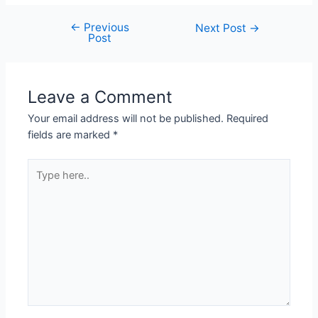
←
Previous
Post
Next Post
→
Post
navigation
Leave a Comment
Your email address will not be published.
Required
fields are marked
*
Type
here..