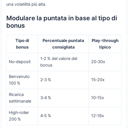
una volatilità più alta.
Modulare la puntata in base al tipo di
bonus
Tipo di
Percentuale puntata
Play‑through
bonus
consigliata
tipico
1‑2 % del valore del
No‑deposit
20‑30x
bonus
Benvenuto
2‑3 %
15‑20x
100 %
Ricarica
3‑4 %
10‑15x
settimanale
High‑roller
4‑5 %
12‑18x
200 %