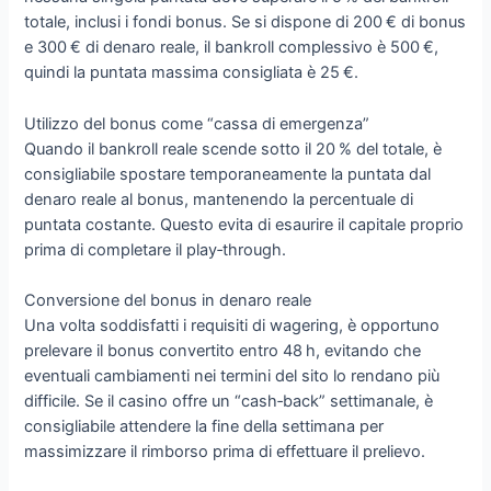
totale, inclusi i fondi bonus. Se si dispone di 200 € di bonus
e 300 € di denaro reale, il bankroll complessivo è 500 €,
quindi la puntata massima consigliata è 25 €.
Utilizzo del bonus come “cassa di emergenza”
Quando il bankroll reale scende sotto il 20 % del totale, è
consigliabile spostare temporaneamente la puntata dal
denaro reale al bonus, mantenendo la percentuale di
puntata costante. Questo evita di esaurire il capitale proprio
prima di completare il play‑through.
Conversione del bonus in denaro reale
Una volta soddisfatti i requisiti di wagering, è opportuno
prelevare il bonus convertito entro 48 h, evitando che
eventuali cambiamenti nei termini del sito lo rendano più
difficile. Se il casino offre un “cash‑back” settimanale, è
consigliabile attendere la fine della settimana per
massimizzare il rimborso prima di effettuare il prelievo.