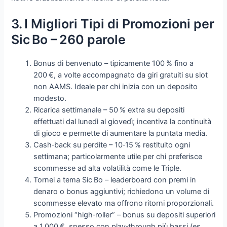
3. I Migliori Tipi di Promozioni per
Sic Bo – 260 parole
Bonus di benvenuto – tipicamente 100 % fino a
200 €, a volte accompagnato da giri gratuiti su slot
non AAMS. Ideale per chi inizia con un deposito
modesto.
Ricarica settimanale – 50 % extra su depositi
effettuati dal lunedì al giovedì; incentiva la continuità
di gioco e permette di aumentare la puntata media.
Cash‑back su perdite – 10‑15 % restituito ogni
settimana; particolarmente utile per chi preferisce
scommesse ad alta volatilità come le Triple.
Tornei a tema Sic Bo – leaderboard con premi in
denaro o bonus aggiuntivi; richiedono un volume di
scommesse elevato ma offrono ritorni proporzionali.
Promozioni “high‑roller” – bonus su depositi superiori
a 1 000 €, spesso con play‑through più bassi (es.