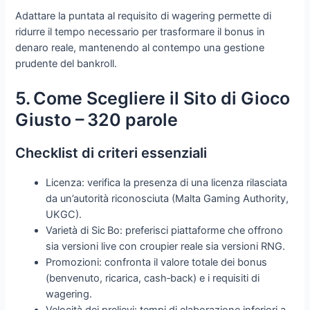
Adattare la puntata al requisito di wagering permette di
ridurre il tempo necessario per trasformare il bonus in
denaro reale, mantenendo al contempo una gestione
prudente del bankroll.
5. Come Scegliere il Sito di Gioco
Giusto – 320 parole
Checklist di criteri essenziali
Licenza: verifica la presenza di una licenza rilasciata
da un’autorità riconosciuta (Malta Gaming Authority,
UKGC).
Varietà di Sic Bo: preferisci piattaforme che offrono
sia versioni live con croupier reale sia versioni RNG.
Promozioni: confronta il valore totale dei bonus
(benvenuto, ricarica, cash‑back) e i requisiti di
wagering.