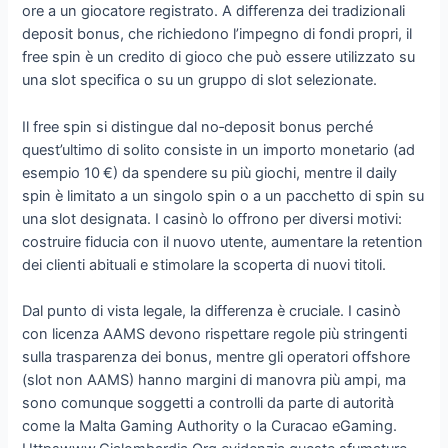
ore a un giocatore registrato. A differenza dei tradizionali
deposit bonus, che richiedono l’impegno di fondi propri, il
free spin è un credito di gioco che può essere utilizzato su
una slot specifica o su un gruppo di slot selezionate.
Il free spin si distingue dal no‑deposit bonus perché
quest’ultimo di solito consiste in un importo monetario (ad
esempio 10 €) da spendere su più giochi, mentre il daily
spin è limitato a un singolo spin o a un pacchetto di spin su
una slot designata. I casinò lo offrono per diversi motivi:
costruire fiducia con il nuovo utente, aumentare la retention
dei clienti abituali e stimolare la scoperta di nuovi titoli.
Dal punto di vista legale, la differenza è cruciale. I casinò
con licenza AAMS devono rispettare regole più stringenti
sulla trasparenza dei bonus, mentre gli operatori offshore
(slot non AAMS) hanno margini di manovra più ampi, ma
sono comunque soggetti a controlli da parte di autorità
come la Malta Gaming Authority o la Curacao eGaming.