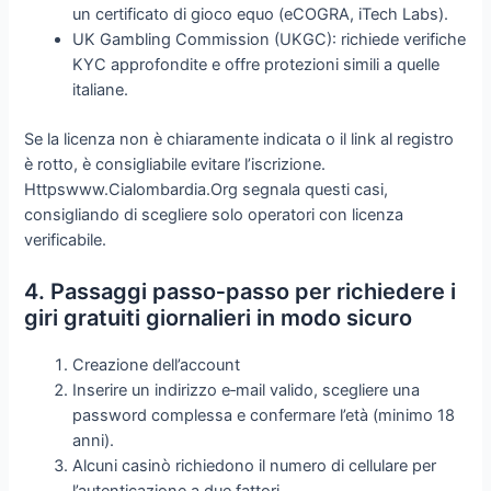
un certificato di gioco equo (eCOGRA, iTech Labs).
UK Gambling Commission (UKGC): richiede verifiche
KYC approfondite e offre protezioni simili a quelle
italiane.
Se la licenza non è chiaramente indicata o il link al registro
è rotto, è consigliabile evitare l’iscrizione.
Httpswww.Cialombardia.Org segnala questi casi,
consigliando di scegliere solo operatori con licenza
verificabile.
4. Passaggi passo‑passo per richiedere i
giri gratuiti giornalieri in modo sicuro
Creazione dell’account
Inserire un indirizzo e‑mail valido, scegliere una
password complessa e confermare l’età (minimo 18
anni).
Alcuni casinò richiedono il numero di cellulare per