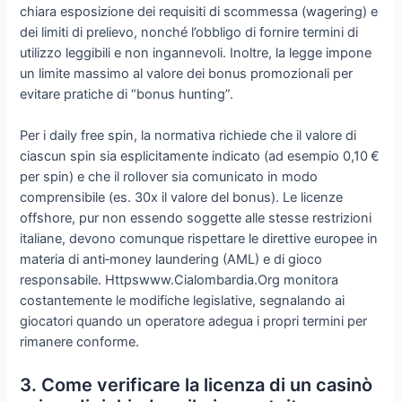
chiara esposizione dei requisiti di scommessa (wagering) e
dei limiti di prelievo, nonché l’obbligo di fornire termini di
utilizzo leggibili e non ingannevoli. Inoltre, la legge impone
un limite massimo al valore dei bonus promozionali per
evitare pratiche di “bonus hunting”.
Per i daily free spin, la normativa richiede che il valore di
ciascun spin sia esplicitamente indicato (ad esempio 0,10 €
per spin) e che il rollover sia comunicato in modo
comprensibile (es. 30x il valore del bonus). Le licenze
offshore, pur non essendo soggette alle stesse restrizioni
italiane, devono comunque rispettare le direttive europee in
materia di anti‑money laundering (AML) e di gioco
responsabile. Httpswww.Cialombardia.Org monitora
costantemente le modifiche legislative, segnalando ai
giocatori quando un operatore adegua i propri termini per
rimanere conforme.
3. Come verificare la licenza di un casinò