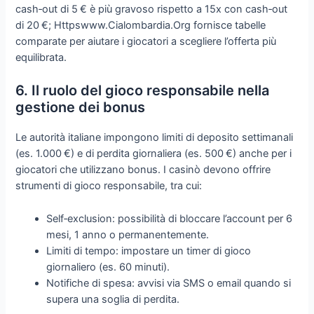
cash‑out di 5 € è più gravoso rispetto a 15x con cash‑out
di 20 €; Httpswww.Cialombardia.Org fornisce tabelle
comparate per aiutare i giocatori a scegliere l’offerta più
equilibrata.
6. Il ruolo del gioco responsabile nella
gestione dei bonus
Le autorità italiane impongono limiti di deposito settimanali
(es. 1.000 €) e di perdita giornaliera (es. 500 €) anche per i
giocatori che utilizzano bonus. I casinò devono offrire
strumenti di gioco responsabile, tra cui:
Self‑exclusion: possibilità di bloccare l’account per 6
mesi, 1 anno o permanentemente.
Limiti di tempo: impostare un timer di gioco
giornaliero (es. 60 minuti).
Notifiche di spesa: avvisi via SMS o email quando si
supera una soglia di perdita.