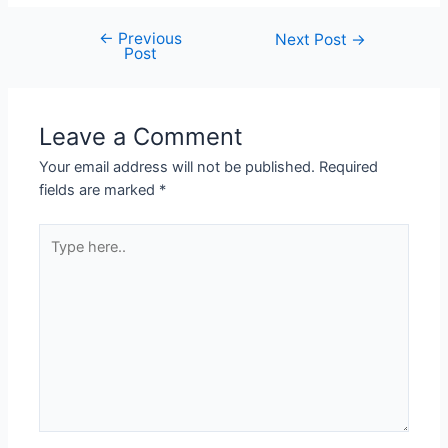
←
Previous
Post
Next Post
→
Post
navigation
Leave a Comment
Your email address will not be published.
Required
fields are marked
*
Type
here..