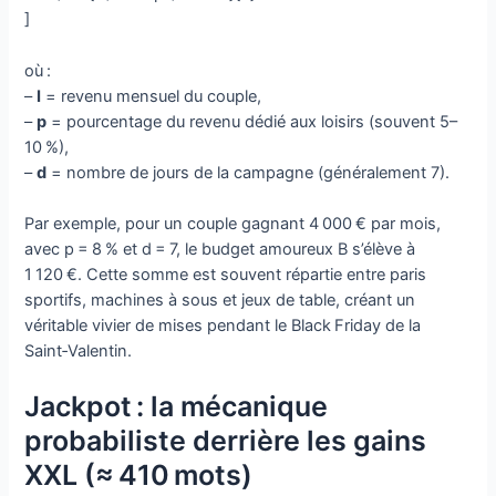
]
où :
–
I
= revenu mensuel du couple,
–
p
= pourcentage du revenu dédié aux loisirs (souvent 5–
10 %),
–
d
= nombre de jours de la campagne (généralement 7).
Par exemple, pour un couple gagnant 4 000 € par mois,
avec p = 8 % et d = 7, le budget amoureux B s’élève à
1 120 €. Cette somme est souvent répartie entre paris
sportifs, machines à sous et jeux de table, créant un
véritable vivier de mises pendant le Black Friday de la
Saint‑Valentin.
Jackpot : la mécanique
probabiliste derrière les gains
XXL (≈ 410 mots)