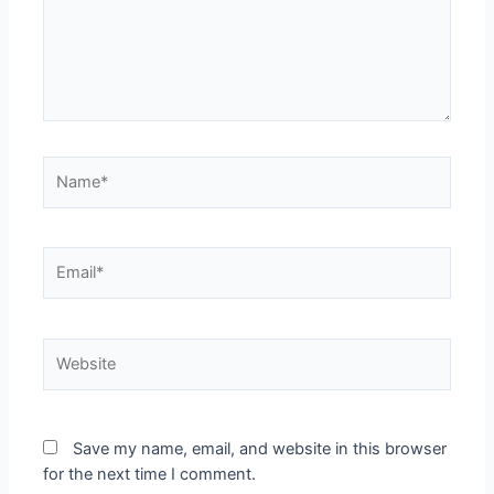
Name*
Email*
Website
Save my name, email, and website in this browser
for the next time I comment.