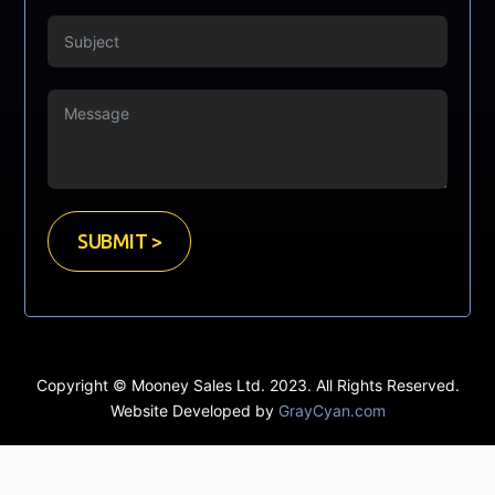
SUBMIT >
Copyright © Mooney Sales Ltd. 2023. All Rights Reserved.
Website Developed by
GrayCyan.com