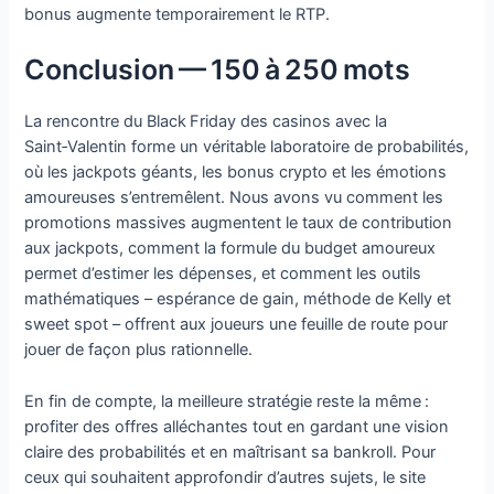
bonus augmente temporairement le RTP.
Conclusion — 150 à 250 mots
La rencontre du Black Friday des casinos avec la
Saint‑Valentin forme un véritable laboratoire de probabilités,
où les jackpots géants, les bonus crypto et les émotions
amoureuses s’entremêlent. Nous avons vu comment les
promotions massives augmentent le taux de contribution
aux jackpots, comment la formule du budget amoureux
permet d’estimer les dépenses, et comment les outils
mathématiques – espérance de gain, méthode de Kelly et
sweet spot – offrent aux joueurs une feuille de route pour
jouer de façon plus rationnelle.
En fin de compte, la meilleure stratégie reste la même :
profiter des offres alléchantes tout en gardant une vision
claire des probabilités et en maîtrisant sa bankroll. Pour
ceux qui souhaitent approfondir d’autres sujets, le site