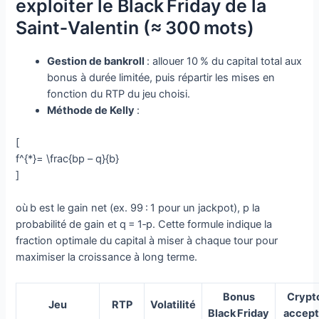
exploiter le Black Friday de la
Saint‑Valentin (≈ 300 mots)
Gestion de bankroll
: allouer 10 % du capital total aux
bonus à durée limitée, puis répartir les mises en
fonction du RTP du jeu choisi.
Méthode de Kelly
:
[
f^{*}= \frac{bp – q}{b}
]
où b est le gain net (ex. 99 : 1 pour un jackpot), p la
probabilité de gain et q = 1‑p. Cette formule indique la
fraction optimale du capital à miser à chaque tour pour
maximiser la croissance à long terme.
Bonus
Crypt
Jeu
RTP
Volatilité
Black Friday
accep