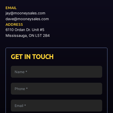
EMAIL
jay@mooneysales.com
dave@mooneysales.com
ADDRESS
6110 Ordan Dr. Unit #5
Mississauga, ON L5T 2B4
GET IN TOUCH