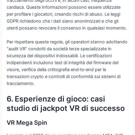
tracciamento degli occhi e, in alcuni casi, frequenza
cardiaca. Queste informazioni possono essere utilizzate
per profilare i giocatori, creando rischi di abuso. Le leggi
GDPR richiedono che i dati siano anonimizzati e che gli
utenti possano revocare il consenso in qualsiasi momento.
Per rispettare queste regole, gli operatori stanno adottando
“audit VR” condotti da società terze specializzate in
sicurezza dei dispositivi indossabili. Le certificazioni
indipendenti includono test di integrità del firmware del
visore, verifica della crittografia end‑to‑end per le
transazioni crypto e controlli di conformità sui sistemi di
tracciamento.
6. Esperienze di gioco: casi
studio di jackpot VR di successo
VR Mega Spin