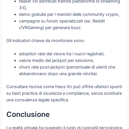
teaser VR distribuiti tramite piattaforme di streaming
3‑D,
demo gratuite per i membri delle community crypto,
campagne su forum specializzati (es. Reddit
r/VRGaming) per generare buzz.
Gli indicatori chiave da monitorare sono:
adoption rate del visore tra i nuovi registrati,
valore medio del jackpot per sessione,
churn rate post‑jackpot (percentuale di utenti che
abbandonano dopo una grande vincita).
Consultare risorse come Haos Itn può offrire ulteriori spunti
su best practice di sicurezza e compliance, senza sostituire
una consulenza legale specifica.
Conclusione
La realtà virtuale ha superato il ruolo di curiosità tecnologica