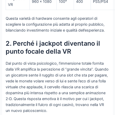
960 × 1080
100°
400
PS5/PS4
VR
Questa varietà di hardware consente agli operatori di
scegliere la configurazione più adatta al proprio pubblico,
bilanciando investimento iniziale e qualità dell’esperienza.
2. Perché i jackpot diventano il
punto focale della VR
Dal punto di vista psicologico, l’immersione totale fornita
dalla VR amplifica la percezione di “grande vincita”. Quando
un giocatore sente il ruggito di una slot che sta per pagare,
vede le monete volare verso di lui e sente l’eco di una folla
virtuale che applaude, il cervello rilascia una scarica di
dopamina più intensa rispetto a una semplice animazione
2‑D. Questa risposta emotiva è il motivo per cui i jackpot,
tradizionalmente il fulcro di ogni casinò, trovano nella VR
un nuovo palcoscenico.