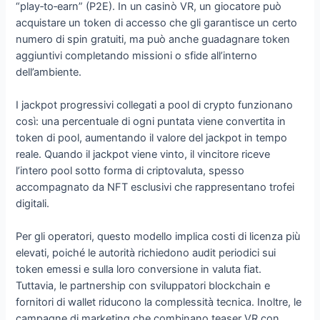
“play‑to‑earn” (P2E). In un casinò VR, un giocatore può
acquistare un token di accesso che gli garantisce un certo
numero di spin gratuiti, ma può anche guadagnare token
aggiuntivi completando missioni o sfide all’interno
dell’ambiente.
I jackpot progressivi collegati a pool di crypto funzionano
così: una percentuale di ogni puntata viene convertita in
token di pool, aumentando il valore del jackpot in tempo
reale. Quando il jackpot viene vinto, il vincitore riceve
l’intero pool sotto forma di criptovaluta, spesso
accompagnato da NFT esclusivi che rappresentano trofei
digitali.
Per gli operatori, questo modello implica costi di licenza più
elevati, poiché le autorità richiedono audit periodici sui
token emessi e sulla loro conversione in valuta fiat.
Tuttavia, le partnership con sviluppatori blockchain e
fornitori di wallet riducono la complessità tecnica. Inoltre, le
campagne di marketing che combinano teaser VR con