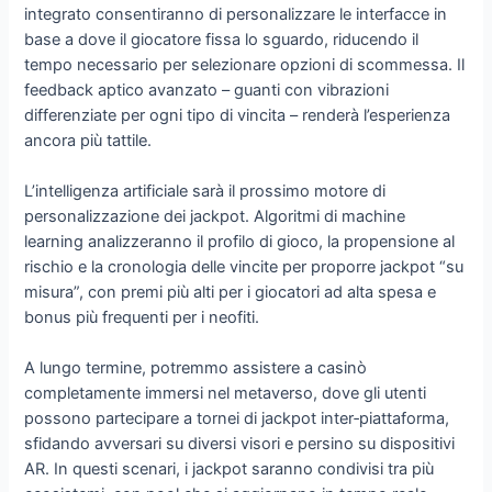
integrato consentiranno di personalizzare le interfacce in
base a dove il giocatore fissa lo sguardo, riducendo il
tempo necessario per selezionare opzioni di scommessa. Il
feedback aptico avanzato – guanti con vibrazioni
differenziate per ogni tipo di vincita – renderà l’esperienza
ancora più tattile.
L’intelligenza artificiale sarà il prossimo motore di
personalizzazione dei jackpot. Algoritmi di machine
learning analizzeranno il profilo di gioco, la propensione al
rischio e la cronologia delle vincite per proporre jackpot “su
misura”, con premi più alti per i giocatori ad alta spesa e
bonus più frequenti per i neofiti.
A lungo termine, potremmo assistere a casinò
completamente immersi nel metaverso, dove gli utenti
possono partecipare a tornei di jackpot inter‑piattaforma,
sfidando avversari su diversi visori e persino su dispositivi
AR. In questi scenari, i jackpot saranno condivisi tra più