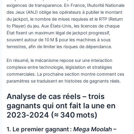
exigences de transparence. En France, l’Autorité Nationale
des Jeux (ANJ) oblige les opérateurs à publier le montant
du jackpot, le nombre de mises requises et le RTP (Return
to Player) du jeu. Aux États‑Unis, les licences de chaque
État fixent un maximum légal de jackpot progressif,
souvent autour de 10 M $ pour les machines à sous
terrestres, afin de limiter les risques de dépendance.
En résumé, le mécanisme repose sur une interaction
complexe entre technologie, législation et stratégies
commerciales. La prochaine section montre comment ces
paramètres se traduisent en histoires de gagnants réels.
Analyse de cas réels – trois
gagnants qui ont fait la une en
2023‑2024 (≈ 340 mots)
1. Le premier gagnant :
Mega Moolah
–