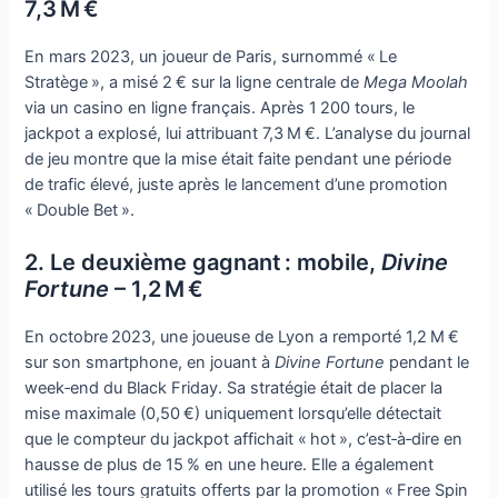
7,3 M €
En mars 2023, un joueur de Paris, surnommé « Le
Stratège », a misé 2 € sur la ligne centrale de
Mega Moolah
via un casino en ligne français. Après 1 200 tours, le
jackpot a explosé, lui attribuant 7,3 M €. L’analyse du journal
de jeu montre que la mise était faite pendant une période
de trafic élevé, juste après le lancement d’une promotion
« Double Bet ».
2. Le deuxième gagnant : mobile,
Divine
Fortune
– 1,2 M €
En octobre 2023, une joueuse de Lyon a remporté 1,2 M €
sur son smartphone, en jouant à
Divine Fortune
pendant le
week‑end du Black Friday. Sa stratégie était de placer la
mise maximale (0,50 €) uniquement lorsqu’elle détectait
que le compteur du jackpot affichait « hot », c’est‑à‑dire en
hausse de plus de 15 % en une heure. Elle a également
utilisé les tours gratuits offerts par la promotion « Free Spin