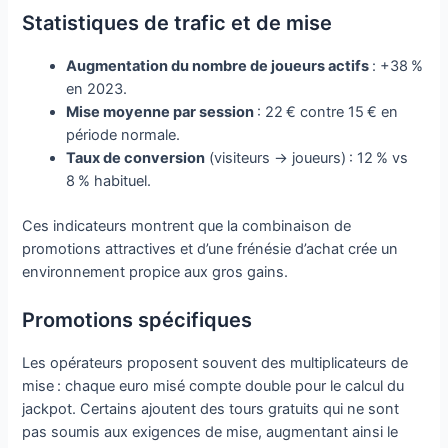
Statistiques de trafic et de mise
Augmentation du nombre de joueurs actifs
: +38 %
en 2023.
Mise moyenne par session
: 22 € contre 15 € en
période normale.
Taux de conversion
(visiteurs → joueurs) : 12 % vs
8 % habituel.
Ces indicateurs montrent que la combinaison de
promotions attractives et d’une frénésie d’achat crée un
environnement propice aux gros gains.
Promotions spécifiques
Les opérateurs proposent souvent des multiplicateurs de
mise : chaque euro misé compte double pour le calcul du
jackpot. Certains ajoutent des tours gratuits qui ne sont
pas soumis aux exigences de mise, augmentant ainsi le