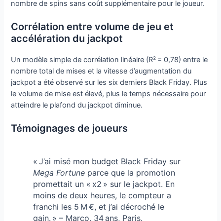
nombre de spins sans coût supplémentaire pour le joueur.
Corrélation entre volume de jeu et
accélération du jackpot
Un modèle simple de corrélation linéaire (R² = 0,78) entre le
nombre total de mises et la vitesse d’augmentation du
jackpot a été observé sur les six derniers Black Friday. Plus
le volume de mise est élevé, plus le temps nécessaire pour
atteindre le plafond du jackpot diminue.
Témoignages de joueurs
« J’ai misé mon budget Black Friday sur
Mega Fortune
parce que la promotion
promettait un « x2 » sur le jackpot. En
moins de deux heures, le compteur a
franchi les 5 M €, et j’ai décroché le
gain. » – Marco, 34 ans, Paris.