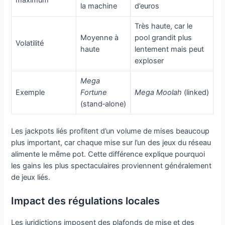
la machine
d’euros
Très haute, car le
Moyenne à
pool grandit plus
Volatilité
haute
lentement mais peut
exploser
Mega
Exemple
Fortune
Mega Moolah
(linked)
(stand‑alone)
Les jackpots liés profitent d’un volume de mises beaucoup
plus important, car chaque mise sur l’un des jeux du réseau
alimente le même pot. Cette différence explique pourquoi
les gains les plus spectaculaires proviennent généralement
de jeux liés.
Impact des régulations locales
Les juridictions imposent des plafonds de mise et des