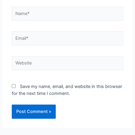
Name*
Email*
Website
Save my name, email, and website in this browser
for the next time I comment.