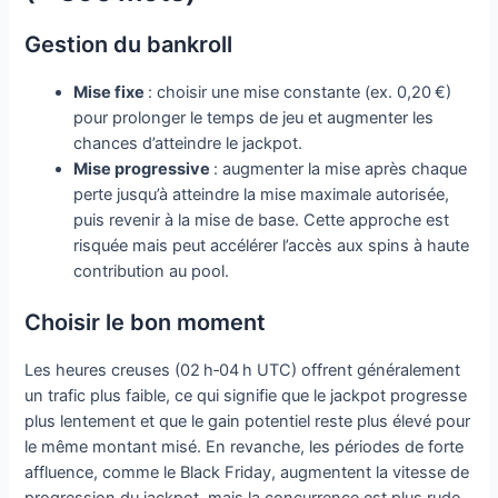
Gestion du bankroll
Mise fixe
: choisir une mise constante (ex. 0,20 €)
pour prolonger le temps de jeu et augmenter les
chances d’atteindre le jackpot.
Mise progressive
: augmenter la mise après chaque
perte jusqu’à atteindre la mise maximale autorisée,
puis revenir à la mise de base. Cette approche est
risquée mais peut accélérer l’accès aux spins à haute
contribution au pool.
Choisir le bon moment
Les heures creuses (02 h‑04 h UTC) offrent généralement
un trafic plus faible, ce qui signifie que le jackpot progresse
plus lentement et que le gain potentiel reste plus élevé pour
le même montant misé. En revanche, les périodes de forte
affluence, comme le Black Friday, augmentent la vitesse de