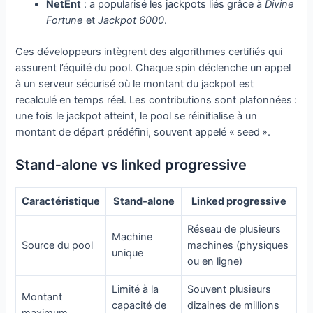
NetEnt
: a popularisé les jackpots liés grâce à
Divine
Fortune
et
Jackpot 6000
.
Ces développeurs intègrent des algorithmes certifiés qui
assurent l’équité du pool. Chaque spin déclenche un appel
à un serveur sécurisé où le montant du jackpot est
recalculé en temps réel. Les contributions sont plafonnées :
une fois le jackpot atteint, le pool se réinitialise à un
montant de départ prédéfini, souvent appelé « seed ».
Stand‑alone vs linked progressive
Caractéristique
Stand‑alone
Linked progressive
Réseau de plusieurs
Machine
Source du pool
machines (physiques
unique
ou en ligne)
Limité à la
Souvent plusieurs
Montant
capacité de
dizaines de millions
maximum