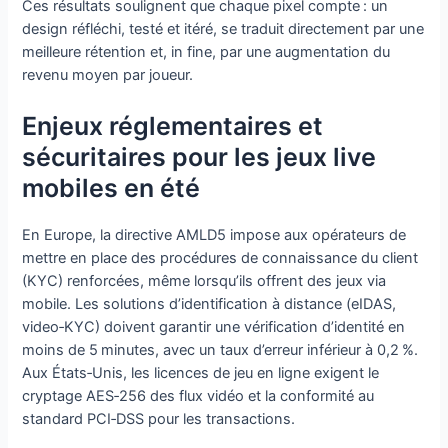
Ces résultats soulignent que chaque pixel compte : un
design réfléchi, testé et itéré, se traduit directement par une
meilleure rétention et, in fine, par une augmentation du
revenu moyen par joueur.
Enjeux réglementaires et
sécuritaires pour les jeux live
mobiles en été
En Europe, la directive AMLD5 impose aux opérateurs de
mettre en place des procédures de connaissance du client
(KYC) renforcées, même lorsqu’ils offrent des jeux via
mobile. Les solutions d’identification à distance (eIDAS,
video‑KYC) doivent garantir une vérification d’identité en
moins de 5 minutes, avec un taux d’erreur inférieur à 0,2 %.
Aux États‑Unis, les licences de jeu en ligne exigent le
cryptage AES‑256 des flux vidéo et la conformité au
standard PCI‑DSS pour les transactions.