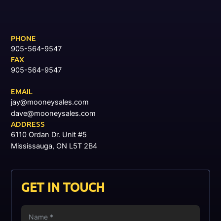
PHONE
905-564-9547
FAX
905-564-9547
EMAIL
jay@mooneysales.com
dave@mooneysales.com
ADDRESS
6110 Ordan Dr. Unit #5
Mississauga, ON L5T 2B4
GET IN TOUCH