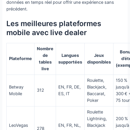
données en temps réel pour offrir une expérience sans
précédent.
Les meilleures plateformes
mobile avec live dealer
Nombre
Bon
de
Langues
Jeux
Plateforme
d’ét
tables
supportées
disponibles
(exem
live
Roulette,
150 %
Betway
EN, FR, DE,
Blackjack,
jusqu’à
312
Mobile
ES, IT
Baccarat,
300 € 
Poker
75 tou
Roulette
Lightning,
200 %
LeoVegas
EN, FR, NL,
Blackjack
jusqu’à
278