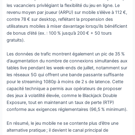
les vacanciers privilégiant la flexibilité du jeu en ligne. Le
revenu moyen par joueur (ARPU) sur mobile s’élève à 112 €,
contre 78 € sur desktop, reflétant la propension des
utilisateurs mobiles à miser davantage lorsqu’ils bénéficient
de bonus d’été (ex. : 100 % jusqu’à 200 € + 50 tours
gratuits).
Les données de trafic montrent également un pic de 35 %
d’augmentation du nombre de connexions simultanées aux
tables live pendant les week‑ends de juillet, notamment sur
les réseaux 5G qui offrent une bande passante suffisante
pour le streaming 1080p à moins de 2 s de latence. Cette
capacité technique a permis aux opérateurs de proposer
des jeux à volatilité élevée, comme le Blackjack Double
Exposure, tout en maintenant un taux de perte (RTP)
conforme aux exigences réglementaires (96,5 % minimum).
En résumé, le jeu mobile ne se contente plus d’être une
alternative pratique ; il devient le canal principal de