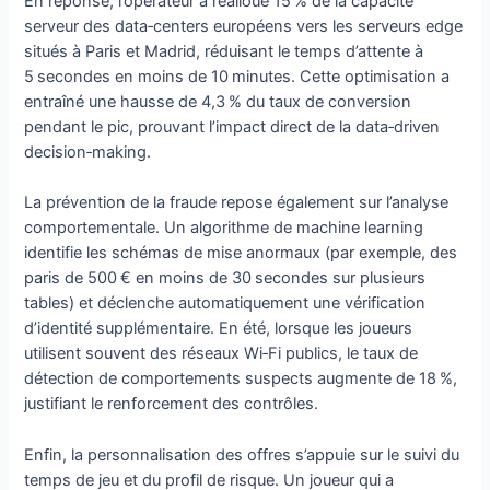
En réponse, l’opérateur a réalloué 15 % de la capacité
serveur des data‑centers européens vers les serveurs edge
situés à Paris et Madrid, réduisant le temps d’attente à
5 secondes en moins de 10 minutes. Cette optimisation a
entraîné une hausse de 4,3 % du taux de conversion
pendant le pic, prouvant l’impact direct de la data‑driven
decision‑making.
La prévention de la fraude repose également sur l’analyse
comportementale. Un algorithme de machine learning
identifie les schémas de mise anormaux (par exemple, des
paris de 500 € en moins de 30 secondes sur plusieurs
tables) et déclenche automatiquement une vérification
d’identité supplémentaire. En été, lorsque les joueurs
utilisent souvent des réseaux Wi‑Fi publics, le taux de
détection de comportements suspects augmente de 18 %,
justifiant le renforcement des contrôles.
Enfin, la personnalisation des offres s’appuie sur le suivi du
temps de jeu et du profil de risque. Un joueur qui a