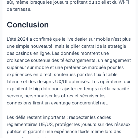
sûr, même lorsque les joueurs profitent du soleil et du Wi‑Fi
de terrasse.
Conclusion
L’été 2024 a confirmé que le live dealer sur mobile n’est plus
une simple nouveauté, mais le pilier central de la stratégie
des casinos en ligne. Les données montrent une
croissance soutenue des téléchargements, un engagement
supérieur sur mobile et une préférence marquée pour les
expériences en direct, soutenues par des flux à faible
latence et des designs UX/UI optimisés. Les opérateurs qui
exploitent le big data pour ajuster en temps réel la capacité
serveur, personnaliser les offres et sécuriser les
connexions tirent un avantage concurrentiel net.
Les défis restent importants : respecter les cadres
réglementaires UE/US, protéger les joueurs sur des réseaux
publics et garantir une expérience fluide même lors des