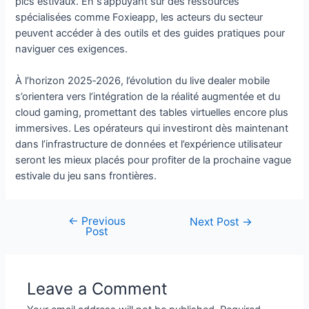
pics estivaux. En s’appuyant sur des ressources
spécialisées comme Foxieapp, les acteurs du secteur
peuvent accéder à des outils et des guides pratiques pour
naviguer ces exigences.
À l’horizon 2025‑2026, l’évolution du live dealer mobile
s’orientera vers l’intégration de la réalité augmentée et du
cloud gaming, promettant des tables virtuelles encore plus
immersives. Les opérateurs qui investiront dès maintenant
dans l’infrastructure de données et l’expérience utilisateur
seront les mieux placés pour profiter de la prochaine vague
estivale du jeu sans frontières.
←
Previous
Post
Next Post
→
Post
navigation
Leave a Comment