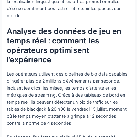
la localisation linguistique et les offres promotionnelles
d’été se combinent pour attirer et retenir les joueurs sur
mobile.
Analyse des données de jeu en
temps réel : comment les
opérateurs optimisent
l’expérience
Les opérateurs utilisent des pipelines de big data capables
d’ingérer plus de 2 millions d’événements par seconde,
incluant les clics, les mises, les temps d’attente et les
métriques de streaming. Grâce à des tableaux de bord en
temps réel, ils peuvent détecter un pic de trafic sur les
tables de blackjack à 20 h00 le vendredi 15 juillet, moment
où le temps moyen d’attente a grimpé à 12 secondes,
contre la norme de 4 secondes.