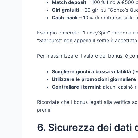
Match deposit
– 100 % fino a €500 p
Giri gratuiti
– 30 giri su “Gonzo’s Ques
Cash‑back
– 10 % di rimborso sulle p
Esempio concreto: “LuckySpin” propone un p
“Starburst” non appena il selfie è accettato
Per massimizzare il valore del bonus, è cons
Scegliere giochi a bassa volatilità
(es
Utilizzare le promozioni giornaliere
Controllare i termini
: alcuni casinò 
Ricordate che i bonus legati alla verifica s
premi.
6. Sicurezza dei dati 