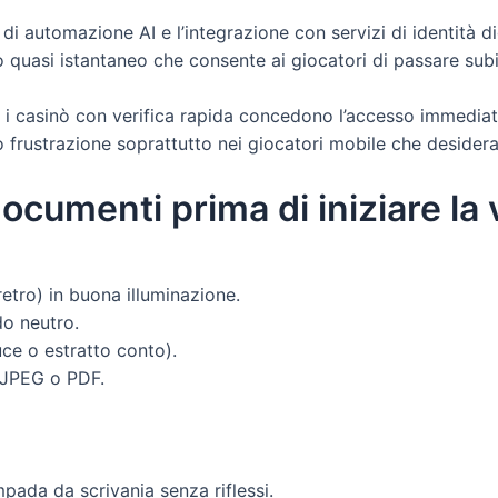
di automazione AI e l’integrazione con servizi di identità di
so quasi istantaneo che consente ai giocatori di passare sub
: i casinò con verifica rapida concedono l’accesso immediat
frustrazione soprattutto nei giocatori mobile che desideran
ocumenti prima di iniziare la v
etro) in buona illuminazione.
o neutro.
uce o estratto conto).
o JPEG o PDF.
mpada da scrivania senza riflessi.