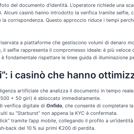
foto del documento d’identità. L’operatore richiede una scan
cuni casinò hanno introdotto la verifica tramite selfie, ch
a corrispondenza. Questo approccio riduce i tempi perché l’
è riservata a piattaforme che gestiscono volumi di denaro mol
e, il selfie rappresenta il compromesso ideale: è più veloce d
fondamentale rispettare le linee guida di illuminazione per 
ti”: i casinò che hanno ottimiz
lligenza artificiale che analizza il documento in tempo reale
 €500 + 50 giri) è sbloccato immediatamente.
i verifica digitale di
Onfido
, che consente di completare la
ratuiti su “Starburst” non appena la KYC è confermata.
ick” tramite l’app mobile, collegando il profilo a un’identit
sh‑back del 10 % sui primi €200 di perdita.