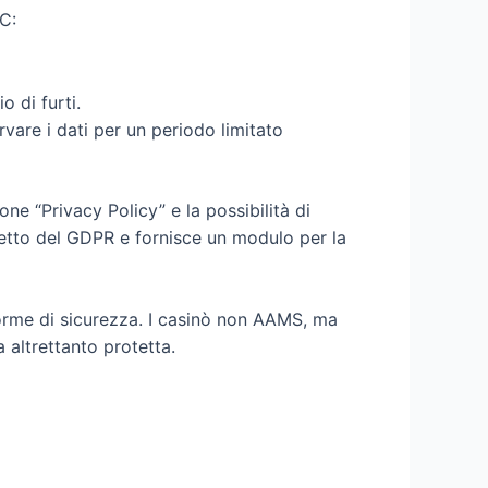
C:
o di furti.
are i dati per un periodo limitato
ione “Privacy Policy” e la possibilità di
petto del GDPR e fornisce un modulo per la
 norme di sicurezza. I casinò non AAMS, ma
altrettanto protetta.