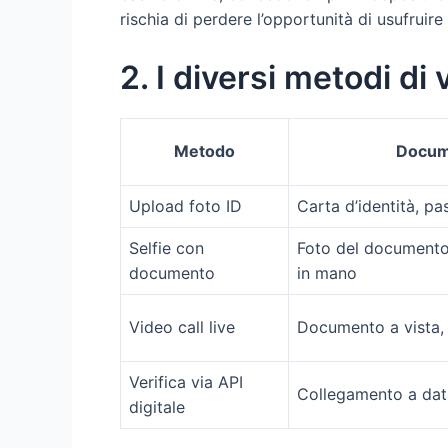
rischia di perdere l’opportunità di usufruire 
2. I diversi metodi di
Metodo
Docume
Upload foto ID
Carta d’identità, p
Selfie con
Foto del documento
documento
in mano
Video call live
Documento a vista, 
Verifica via API
Collegamento a dat
digitale