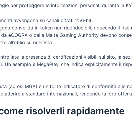
logie per proteggere le informazioni personali durante la KY
rimenti avvengono su canali cifrati 256‑bit.
gono convertiti in token non riconducibili, riducendo il rischi
ti da eCOGRA o dalla Malta Gaming Authority devono conserv
tto all’oblio su richiesta.
ntrollate la presenza di certificazioni visibili sul sito, la sez
). Un esempio è MegaPlay, che indica esplicitamente il ris
ciuta (ad es. MGA) è un forte indicatore di conformità alle
erire a standard internazionali, rendendo la loro offerta 
 come risolverli rapidamente