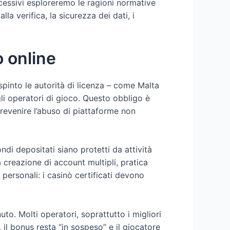
ccessivi esploreremo le ragioni normative
la verifica, la sicurezza dei dati, i
ò online
pinto le autorità di licenza – come Malta
li operatori di gioco. Questo obbligo è
prevenire l’abuso di piattaforme non
ndi depositati siano protetti da attività
la creazione di account multipli, pratica
 personali: i casinò certificati devono
to. Molti operatori, soprattutto i migliori
il bonus resta “in sospeso” e il giocatore