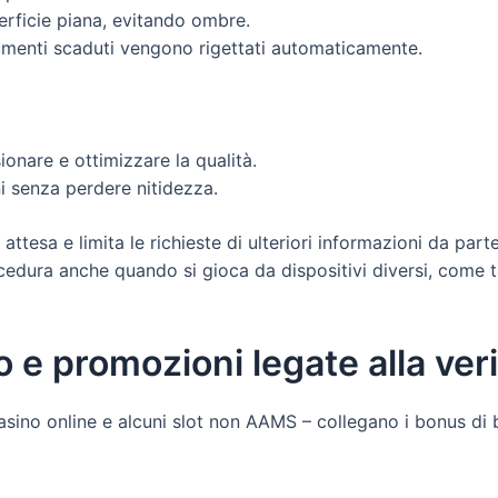
rficie piana, evitando ombre.
cumenti scaduti vengono rigettati automaticamente.
onare e ottimizzare la qualità.
 senza perdere nitidezza.
 attesa e limita le richieste di ulteriori informazioni da par
procedura anche quando si gioca da dispositivi diversi, com
 e promozioni legate alla veri
ri casino online e alcuni slot non AAMS – collegano i bonus